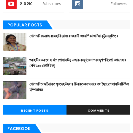
2.02K
Subscribes
Followers
POPULAR POSTS
গোলাঘাট দেৱৰাজ ৰয় মহাবিদ্যালয়ৰ সহকাৰী অধ্যাপিকা অনিমা কুটুমৰ কৃতিত্ব
গুৱাহাটীৰ অৱস্থা হ'বগৈ গোলাঘাটৰ, এজাক বৰষুণতে সাগৰ সদৃশ পৰিৱেশ। অথলে যাব
নেকি ১০০ কোটি টকা,
গোলাঘাটত অচিনাক্ত মৃতদেহ উদ্ধাৰ, চিনাক্তকৰণৰ বাবে ৰখা হৈছে গোলাঘাটৰ চিভিল
হস্পিতালত
RECENT POSTS
COMMENTS
FACEBOOK