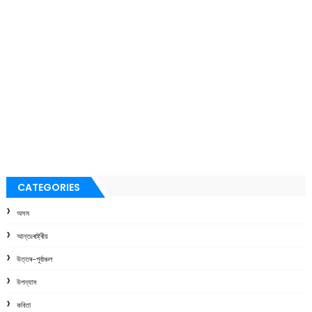
CATEGORIES
অসম
আন্তঃৰাষ্ট্ৰীয়
উত্তৰ-পূৰ্বাঞ্চল
উপন্যাস
কবিতা