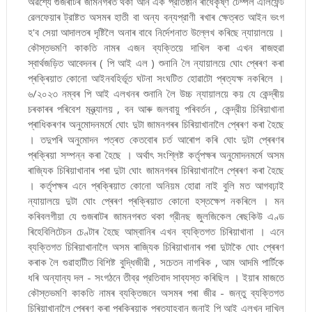
অৱশ্যে গুজৰাটৰ জামনগৰত থকা আন এক প্রতিষ্ঠান ৰাধেকৃষ্ণ টেম্পল এলিফেন্ট
ৱেলফেয়াৰ ট্রাষ্টত অসমৰ হাতী বা অন্য বন্যপ্রাণী ৰখাৰ ক্ষেত্ৰত আইন ভংগ
হ'ব সেয়া আদালতৰ দৃষ্টিলৈ অনাৰ বাবে নির্দেশনাত উল্লেখ কৰিছে ন্যায়ালয়ে ।
কৌস্তভমণি কাকতি নামৰ এজন ব্যক্তিয়ে দাখিল কৰা এখন ৰাজহুৱা
স্বাৰ্থজড়িত আবেদনৰ ( পি আই এল ) শুনানি লৈ ন্যায়ালয়ে ঘোং প্ৰেৰণ কৰা
প্ৰক্ৰিয়াত কোনো আইনবহির্ভূত ঘটনা সংঘটিত হোৱাটো প্ৰত্যক্ষ নকৰিলে ।
৬/২০২৩ নম্বৰ পি আই এলখনৰ শুনানি লৈ উচ্চ ন্যায়ালয়ে কয় যে কেন্দ্ৰীয়
চৰকাৰৰ পৰিবেশ মন্ত্র্যালয় , বন আৰু জলবায়ু পৰিবৰ্তন , কেন্দ্রীয় চিৰিয়াখানা
প্ৰাধিকৰণৰ অনুমোদনমর্মে ঘোং দুটা জামনগৰৰ চিৰিয়াখানালৈ প্ৰেৰণ কৰা হৈছে
। তদুপৰি অনুমোদন পত্ৰত কেতবোৰ চৰ্ত আৰোপ কৰি ঘোং দুটা প্ৰেৰণৰ
প্ৰক্ৰিয়া সম্পন্ন কৰা হৈছে । অর্থাৎ সংশ্লিষ্ট কর্তৃপক্ষৰ অনুমোদনমর্মে অসম
ৰাজ্যিক চিৰিয়াখানাৰ পৰা দুটা ঘোং জামনগৰৰ চিৰিয়াখানালৈ প্ৰেৰণ কৰা হৈছে
। কর্তৃপক্ষৰ এনে প্ৰক্ৰিয়াত কোনো অনিয়ম হোৱা নাই বুলি মত আগবঢ়াই
ন্যায়ালয়ে দুটা ঘোং প্ৰেৰণ প্ৰক্ৰিয়াত কোনো হস্তক্ষেপ নকৰিলে । মন
কৰিবলগীয়া যে গুজৰাটৰ জামনগৰত থকা গ্রীনছ জুলজিকেল ৰেছকিউ এণ্ড
ৰিহেবিলিটেচন চেণ্টাৰ হৈছে আম্বানিৰ এখন ব্যক্তিগত চিৰিয়াখানা । এনে
ব্যক্তিগত চিৰিয়াখানালৈ অসম ৰাজ্যিক চিৰিয়াখানাৰ পৰা দুটাকৈ ঘোং প্ৰেৰণ
কৰাক লৈ গুৱাহাটীত বিশিষ্ট বুদ্ধিজীৱী , সচেতন নাগৰিক , আম আদমি পার্টিকে
ধৰি অন্যান্য দল - সংগঠনে তীব্র প্রতিবাদ সাব্যস্ত কৰিছিল । ইয়াৰ মাজতে
কৌস্তভমণি কাকতি নামৰ ব্যক্তিজনে অসমৰ পৰা জীৱ - জন্তু ব্যক্তিগত
চিৰিয়াখানালৈ প্ৰেৰণ কৰা প্ৰক্ৰিয়াক প্ৰত্যাহ্বান জনাই পি আই এলখন দাখিল