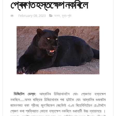
প্ৰেৰণত হস্তক্ষেপ নকৰিলে
February 08, 2023
অসম
,
মুখ্য-পৃষ্ঠা
ডিজিটেল ডেস্ক:
আম্বানিৰ চিৰিয়াখানালৈ ঘোং প্ৰেৰণত হস্তক্ষেপ
নকৰিলে......অসম ৰাজ্যিক চিৰিয়াখানাৰ পৰা দুটাকৈ ঘোং আম্বানিৰ গুজৰাটৰ
জামনগৰত থকা গ্রীনছ জুল'জিকেল ৰেছকিউ এণ্ড ৰিহেবিলিটেচন চেণ্টাৰলৈ
প্ৰেৰণ কৰা প্ৰক্ৰিয়াত কোনো হস্তক্ষেপ নকৰিলে গুৱাহাটী উচ্চ ন্যায়ালয়ে ।