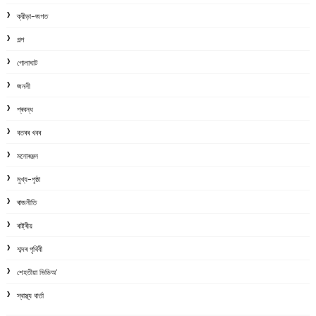
ক্রীড়া-জগত
গল্প
গোলাঘাট
জননী
প্ৰবন্ধ
বতৰৰ খবৰ
মনোৰঞ্জন
মুখ্য-পৃষ্ঠা
ৰাজনীতি
ৰাষ্ট্ৰীয়
শব্দৰ পৃথিবী
শেহতীয়া ভিডিঅ’
স্বাস্থ্য বাৰ্তা