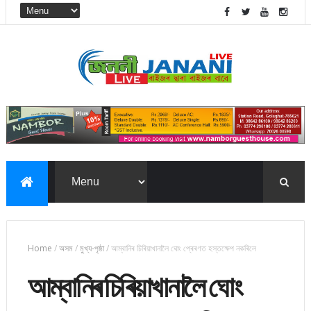
Home
/
অসম
/
মুখ্য-পৃষ্ঠা
/
আম্বানিৰ চিৰিয়াখানালৈ ঘোং প্ৰেৰণত হস্তক্ষেপ নকৰিলে
আম্বানিৰ চিৰিয়াখানালৈ ঘোং