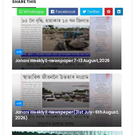
SHARE THIS
Whatsapp
Facebook
Twitter
জননী
Janani Weekly E-newspaper 7-13 August,2026
জননী
Janani Weekly E-Newspeper (31st July- 6th August,
2026)