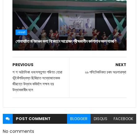
গোলাঘাট
গোলাঘাটত মণিকাঞ্চন কলা নিকেতনে আয়োজন গ্ৰীষ্মকালীন কৰ্মশালাৰ সফল সামৰণি
PREVIOUS
NEXT
শ শ অট্টালিকা ধবংসস্তুপত পৰিণত হোৱা
২৬ পলিটেকনিকত চৰম অচলাৱস্থা
ভূঁইকঁপবিধ্বস্ত ছিৰিয়াত সদ্যোজাতকক
জীৱন্তে উদ্ধাৰ কৰিবলৈ সক্ষম হয়
উদ্ধাৰকাৰীৰ দলে
POST
COMMENT
BLOGGER
DISQUS
FACEBOOK
No comments