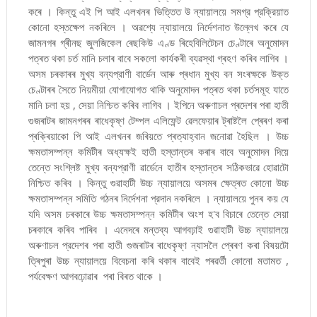
কৰে । কিন্তু এই পি আই এলখনৰ ভিত্তিত উ ন্যায়ালয়ে সমগ্র প্রক্রিয়াত
কোনো হস্তক্ষেপ নকৰিলে । অৱশ্যে ন্যায়ালয়ে নিৰ্দেশনাত উল্লেখ কৰে যে
জামনগৰ গ্ৰীনছ জুলজিকেল ৰেছকিউ এণ্ড ৰিহেবিলিটেচন চেণ্টাৰে অনুমোদন
পত্ৰত থকা চৰ্ত মানি চলাৰ বাবে সকলো কাৰ্যকৰী ব্যৱস্থা গ্ৰহণ কৰিব লাগিব ।
অসম চৰকাৰৰ মুখ্য বন্যপ্রাণী বার্ডেন আৰু প্ৰধান মুখ্য বন সংৰক্ষকে উক্ত
চেণ্টাৰৰ সৈতে নিয়মীয়া যোগাযোগত থাকি অনুমোদন পত্ৰত থকা চর্তসমূহ যাতে
মানি চলা হয় , সেয়া নিশ্চিত কৰিব লাগিব । ইপিনে অৰুণাচল প্ৰদেশৰ পৰা হাতী
গুজৰাটৰ জামনগৰৰ ৰাধেকৃষ্ণ টেম্পল এলিফেন্ট ৱেলফেয়াৰ ট্ৰাষ্টলৈ প্ৰেৰণ কৰা
প্ৰক্ৰিয়াকো পি আই এলখনৰ জৰিয়তে প্ৰত্যাহ্বান জনোৱা হৈছিল । উচ্চ
ক্ষমতাসম্পন্ন কমিটীৰ অধ্যক্ষই হাতী হস্তান্তৰ কৰাৰ বাবে অনুমোদন দিয়ে
তেন্তে সংশ্লিষ্ট মুখ্য বন্যপ্রাণী ৱার্ডেনে হাতীৰ হস্তান্তৰ সঠিকভাৱে হোৱাটো
নিশ্চিত কৰিব । কিন্তু গুৱাহাটী উচ্চ ন্যায়ালয়ে অসমৰ ক্ষেত্ৰত কোনো উচ্চ
ক্ষমতাসম্পন্ন সমিতি গঠনৰ নিৰ্দেশনা প্রদান নকৰিলে । ন্যায়ালয়ে পুনৰ কয় যে
যদি অসম চৰকাৰে উচ্চ ক্ষমতাসম্পন্ন কমিটীৰ অংশ হ'ব বিচাৰে তেন্তে সেয়া
চৰকাৰে কৰিব পাৰিব । এনেদৰে মন্তব্য আগবঢ়াই গুৱাহাটী উচ্চ ন্যায়ালয়ে
অৰুণাচল প্রদেশৰ পৰা হাতী গুজৰাটৰ ৰাধেকৃষ্ণ ন্যাসলৈ প্ৰেৰণ কৰা বিষয়টো
ত্ৰিপুৰা উচ্চ ন্যায়ালয়ে বিবেচনা কৰি থকাৰ বাবেই পৰৱৰ্তী কোনো মতামত ,
পর্যবেক্ষণ আগবঢ়োৱাৰ পৰা বিৰত থাকে ।