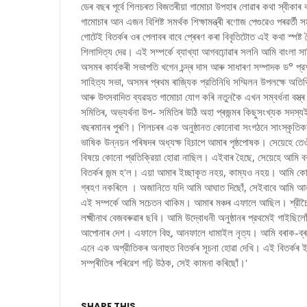
ডেৰ বছৰ পূৰ্বে শিলচৰত বিজতৰীয়া গামোচা উপহাৰ লোৱাৰ কথা স্বীকাৰ 
গামোচাৰ আন এজন বিশিষ্ট সমর্থক শিক্ষামন্ত্ৰী ৰণোজ পেগুৱেও পৰৱৰ্ত
গোটেই বিতৰ্কৰ ওৰ পেলাবৰ বাবে প্ৰেৰণ কৰা বিবৃতিটোত এই কথা স্পষ্ট
শিলাদিত্য দেৱ। এই সম্পর্কে ব্যাখ্যা আগবঢ়োৱাৰ সলনি আমি বাংলা সা
অসমৰ কার্যকৰী সভাপতি খগেন চন্দ্ৰ দাস আৰু সাধাৰণ সম্পাদক ড° প্
সাহিত্য সভা, অসমৰ প্ৰথম ৰাজ্যিক প্রতিনিধি সম্মিলন উপলক্ষে অতিথি
আৰু উৎসবাদিত ব্যৱহৃত গামোচা যোগ কৰি নতুনকৈ এখন সম্বৰ্ধনা বস্ত্ৰ
সমিতিৰ, অভ্যর্থনা উপ- সমিতিৰ উঠি অহা প্ৰজন্মৰ কিছুসংখ্যক সদস
বছৰমানৰ পুৰণি। শিলচৰৰ এক অনুষ্ঠানত কোনোবা সংগঠনে সাংস্কৃতিক
ভাষিক উন্নয়ন পৰিষদৰ অধ্যক্ষ হিচাপে আমাৰ পৃষ্ঠপোষক। সেয়েহে ত
বিষয়ে কোনো প্রতিক্রিয়া হোৱা নাছিল। এইবাৰ হৈছে, সেয়েহে আমি 
বিতৰ্কৰ জন্ম হ'ল। এয়া আমাৰ ইচ্ছাকৃত নহয়, কাম্যও নহয়। আমি ক
গ্ৰহণ নকৰিলে । অজানিতে যদি আমি আঘাত দিছোঁ, সেইবাবে আমি আন্ত
এই সম্পর্কে আমি সচেতন থাকিম। আমাৰ মঞ্চৰ এফালে আছিল। শ্রীচৈ
লক্ষ্মীনাথ বেজবৰুৱাৰ ছবি। আমি উদ্বোধনী অনুষ্ঠানৰ প্রথমেই গাইছিলোঁ
আপোনাৰ দেশ। এফালে বিহু, আনফালে ধামাইল নৃত্য। আমি বৰাক-ব্ৰহ্মপ
এনে এক অপ্রীতিকৰ অনাহুত বিতৰ্কৰ সূচনা হোৱা দেখি। এই বিতৰ্ক
সম্প্ৰীতিৰ পৰিৱেশ গঢ়ি উঠক, সেই কামনা কৰিছোঁ।'
SHARE THIS