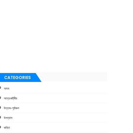
CATEGORIES
অসম
আন্তঃৰাষ্ট্ৰীয়
উত্তৰ-পূৰ্বাঞ্চল
উপন্যাস
কবিতা