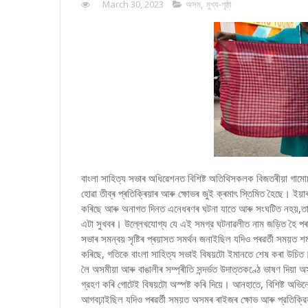
March 30, 2023
অসম
,
মুখ্য-পৃষ্ঠা
বাংলা সাহিত্য সভাৰ অধিৱেশনত বিশিষ্ট অতিথিসকলক বিজতৰীয়া গামোচাৰে সম
হোৱা তীব্ৰ প্ৰতিক্ৰিয়াৰ ‌আৰু ক্ষোভৰ জুই ক্ৰমাৎ স্তিমিত হৈছে। ইয
কৰিছে আৰু অনাগত দিনত এনেধৰণৰ ঘটনা যাতে আৰু সংঘটিত নহয়,তাৰ প
এটা সুখবৰ। উল্লেখযোগ্য যে এই সমগ্র ঘটনাৱলীত নাম জড়িত হৈ পৰা বিশ
সভাৰ সমন্বয় সৃষ্টিৰ প্ৰয়াসত সমর্থন জনাইছিল যদিও পৰৱৰ্তী সময়ত শৰ্মা
কৰিছে, গতিকে বাংলা সাহিত্য সভাই বিষয়টো ইমানতে শেষ কৰা উচিত। 
লৈ অসমীয়া আৰু বাঙালীৰ সম্প্ৰীতি সন্দৰ্ভত উদাত্তকণ্ঠে ভাষণ দিয়া 
গ্রহণ কৰি গোটেই বিষয়টো অস্পষ্ট কৰি দিয়ে। আনহাতে, বিশিষ্ট অভিনেত
আগবঢ়াইছিল যদিও পৰৱৰ্তী সময়ত অসমৰ ৰাইজৰ ক্ষোভ আৰু প্রতিক্রিয়া