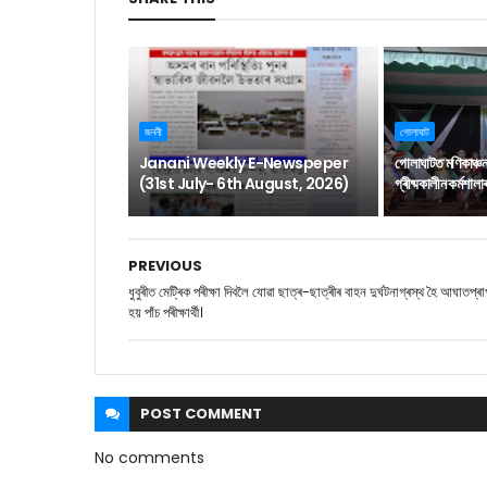
জননী
গোলাঘাট
Janani Weekly E-Newspeper
গোলাঘাটত মণিকাঞ্চ
(31st July- 6th August, 2026)
গ্ৰীষ্মকালীন কৰ্মশাল
PREVIOUS
ধুবুৰীত মেট্ৰিক পৰীক্ষা দিবলৈ যোৱা ছাত্ৰ-ছাত্ৰীৰ বাহন দুৰ্ঘটনাগ্ৰস্থ হৈ আঘাতপ্ৰা
হয় পাঁচ পৰীক্ষাৰ্থী।
POST
COMMENT
No comments