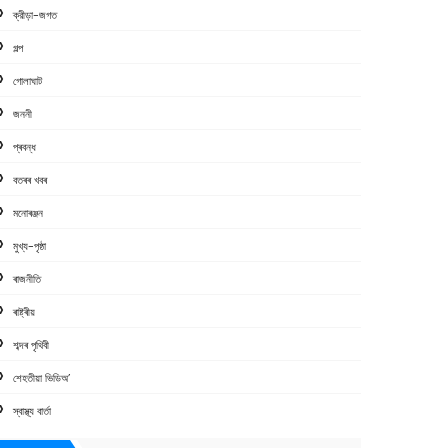
ক্রীড়া-জগত
গল্প
গোলাঘাট
জননী
প্ৰবন্ধ
বতৰৰ খবৰ
মনোৰঞ্জন
মুখ্য-পৃষ্ঠা
ৰাজনীতি
ৰাষ্ট্ৰীয়
শব্দৰ পৃথিবী
শেহতীয়া ভিডিঅ’
স্বাস্থ্য বাৰ্তা