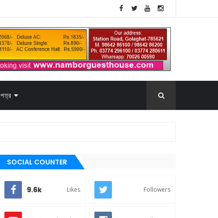
পত্র
SOCIAL COUNTER
9.6k
Likes
Followers