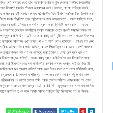
কৰিও সেই সময়তে তেওঁ তাৰ প্রতিবাদ কৰিছিল বুলি কোৱাৰ বিপৰীতে বিজতৰীয়া
ী সময়ত বিষয়টো সন্দৰ্ভত মৌনতা অৱলম্বন কৰে। ইফালে, বাংলা সাহিত্য সভাই
 হৈ পৰিছে যে এই সমগ্র অনাহুত ঘটনাৱলীৰ 'ডিজাইনাৰ ' বহুবিতর্কিত বিজেপি নেতা
হিত্য সভাৰ বিবৃতিটো পুনৰ পঢ়ুৱৈসকলৰ বাবে আগবঢ়াইছোঁ। বাংলা সাহিত্য সভা,
রশান্ত চক্ৰৱতীয়ে 'আমাৰ অসমলৈ প্ৰেৰণ কৰা বিবৃতিটো এনেধৰণৰ — বাংলা
-সম্বৰ্ধনাৰ ক্ষেত্ৰত অসমীয়াৰ ফুলাম গামোচাৰ সৈতে বাঙালী সমাজৰ মঙ্গল-ঘট
 প্ৰস্তুত কৰা হৈছিল। এই সম্বর্ধনা-বস্তু আমি সৃষ্টি কৰা নহয়। আমাৰ উদযাপন
্যই সামাজিক মাধ্যমৰ এখন ছবিৰ পৰা এই আৰ্হি গ্ৰহণ কৰিছিল। এইখন ছবি ডেৰ
মন্ত্রীক এইখন দিয়াৰ ফটো আছিল, কার্যত শিলাদিত্য দেবো আছে। তেওঁ অসমৰ
েওঁৰ সন্মতি গ্ৰহণ কৰি এইখন প্ৰস্তুত কৰা হৈছিল। যোৱা ডেৰ বছৰ ধৰি এই
বৰ বিব্ৰত অনুভৱ কৰিছোঁ। আনৰ বস্তু গ্রহণ কৰিবলৈ গৈ এক বিভ্ৰান্তি আৰু
োনো বেয়া উদ্দেশ্য আগত ৰখা নাছিলোঁ। তথাপি অসমৰ একাংশ ৰাইজে বিষয়টো
ৰিকভাৱে দুখ প্ৰকাশ কৰিছোঁ আৰু অহা দিনত যাতে এনেধৰণৰ পৰিস্থিতি নাহে,
তন্যদেৱৰ ছবি, আনফালে শ্রীমন্ত শংকৰদেৱৰ ছবি। আছিল ৰবীন্দ্ৰনাথ আৰু
 ৰবীন্দ্ৰনাথৰ 'ও আমাৰ দেশের মাটি', আৰু শেষত লক্ষ্মীনাথ বেজবৰুৱাৰ 'অ' মোৰ
ুত্ৰৰ সমন্বয়ৰ বাবে আপ্রাণ চেষ্টা কৰিছিলোঁ। মুক্তমনেৰে। মনত দুখ লাগিছে
ৰ ইয়াতে সমাপ্তি হওক আৰু আমাৰ মাজত আহিবলগীয়া দিনবোৰত অধিক মিলন-
Whatsapp
Facebook
Twitter