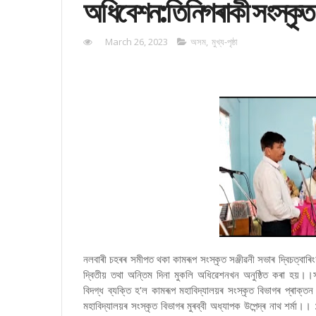
অধিবেশন:তিনিগৰাকী সংস্কৃত 
March 26, 2023
অসম
,
মুখ্য-পৃষ্ঠা
নলবাৰী চহৰৰ সমীপত থকা কামৰূপ সংস্কৃত সঞ্জীৱনী সভাৰ দ্বিচত্বাৰিংশ
দ্বিতীয় তথা অন্তিম দিনা মুকলি অধিৱেশনখন অনুষ্ঠিত কৰা হয়।।
বিদগ্ধ ব্যক্তি হ'ল কামৰূপ মহাবিদ্যালয়ৰ সংস্কৃত বিভাগৰ প্ৰাক্তন ম
মহাবিদ্যালয়ৰ সংস্কৃত বিভাগৰ মুৰব্বী অধ্যাপক উপেন্দ্ৰ নাথ শৰ্মা