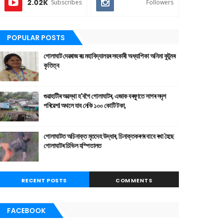
2.02K
Subscribes
Followers
POPULAR POSTS
গোলাঘাট দেৱৰাজ ৰয় মহাবিদ্যালয়ৰ সহকাৰী অধ্যাপিকা অনিমা কুটুমৰ
কৃতিত্ব
গুৱাহাটীৰ অৱস্থা হ'বগৈ গোলাঘাটৰ, এজাক বৰষুণতে সাগৰ সদৃশ
পৰিৱেশ। অথলে যাব নেকি ১০০ কোটি টকা,
গোলাঘাটত অচিনাক্ত মৃতদেহ উদ্ধাৰ, চিনাক্তকৰণৰ বাবে ৰখা হৈছে
গোলাঘাটৰ চিভিল হস্পিতালত
RECENT POSTS
COMMENTS
FACEBOOK