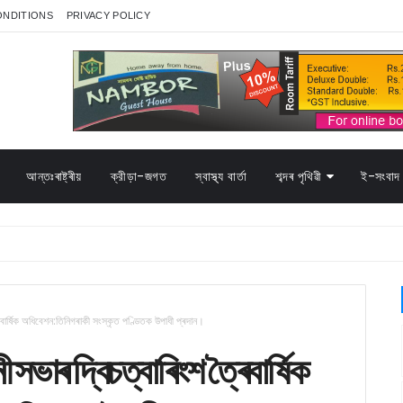
ONDITIONS
PRIVACY POLICY
আন্তঃৰাষ্ট্ৰীয়
ক্রীড়া-জগত
স্বাস্থ্য বাৰ্তা
শব্দৰ পৃথিৱী
ই-সংবাদ 
ৰৈবাৰ্ষিক অধিবেশন:তিনিগৰাকী সংস্কৃত পণ্ডিতক উপাধী প্ৰদান।
ী সভাৰ দ্বিচত্বাৰিংশ ত্ৰৈবাৰ্ষিক