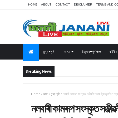
HOME
ABOUT
CONTACT
DISCLAIMER
TERMS AND C
মুখ্য-পৃষ্ঠা
অসম
উত্তৰ-পূৰ্বাঞ্চল
ৰাষ্ট্ৰীয়
Breaking News
Home
/
অসম
/
মুখ্য-পৃষ্ঠা
/
নলবাৰী কামৰূপ সংস্কৃত সঞ্জীৱনী সভাৰ দ্বিচত্বাৰিংশ ত্
নলবাৰী কামৰূপ সংস্কৃত সঞ্জীৱন