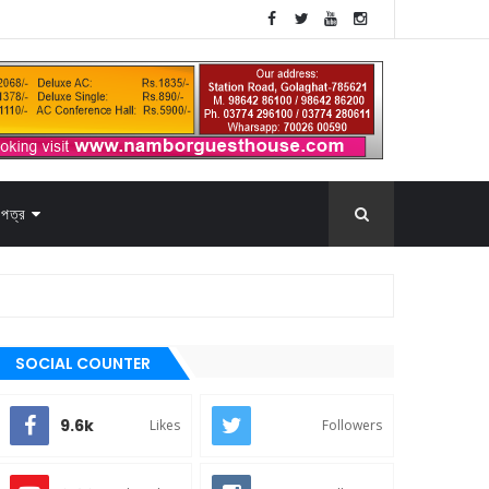
পত্র
SOCIAL COUNTER
9.6k
Likes
Followers