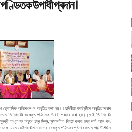
পণ্ডিতক উপাধী প্ৰদান।
 ত্ৰৈবাৰ্ষিক অধিবেশনখন অনুষ্ঠিত কৰা হয়।।দুদিনীয়া কাৰ্যসূচীৰে অনুষ্ঠিত সভাৰ
সভাত তিনিগৰাকী সংস্কৃত পণ্ডিতক উপাধী প্ৰদান কৰা হয়।।সেই তিনিগৰাকী
ুৰব্বী অধ্যাপক অচ্যুৎ চন্দ্ৰ মিশ্ৰ,প্ৰসাশনিক বিষয়া কণক চন্দ্ৰ শৰ্মা আৰু দৰং
।। ১৯১৩ চনতে কেইগৰাকীমান বিদগ্ধ সংস্কৃত পণ্ডিতৰ পৃষ্ঠপোষকতাত গঢ়ি উঠিছিল