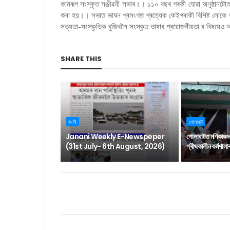
কামৰূপ সংস্কৃত সঞ্জীৱনী সভাৰ।। ১১০ বছৰ গৰকী যোৱা অনুষ্ঠানটোত 
কৰা হয়।। সভাত ভাষন প্ৰসংগত প্ৰত্যেক কেইগৰাকী বিশিষ্ট লোকে ভা
সভ্যতা-সংস্কৃতিক বুজিবলৈ সংস্কৃত ভাষাৰ প্ৰয়োজনীয়তা ৰ বিষয়ে
SHARE THIS
জননী
গোলাঘাট
Janani Weekly E-Newspeper
গোলাঘাটত মণিকাঞ্চ
(31st July- 6th August, 2026)
গ্ৰীষ্মকালীন কৰ্মশাল