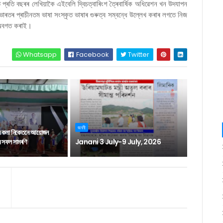
প্ৰতি বছৰৰ লেখিয়াকৈ এইবেলি দ্বিচত্বাৰিংশ ত্ৰৈবাৰ্ষিক অধিৱেশন খন উদযাপন
ৰতৰ প্ৰাচীনতম ভাষা সংস্কৃত ভাষাৰ গুৰুত্ব সম্বন্ধে উল্লেখ কৰাৰ লগতে নিজ
ও অবগত কৰাই।
Whatsapp
Facebook
Twitter
জননী
ন কলা নিকেতনে আয়োজন
াৰ সফল সামৰণি
Janani 3 July-9 July, 2026