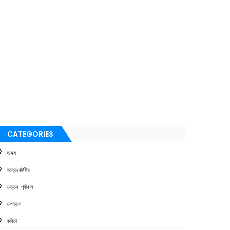
CATEGORIES
অসম
আন্তঃৰাষ্ট্ৰীয়
উত্তৰ-পূৰ্বাঞ্চল
উপন্যাস
কবিতা