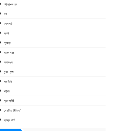
ক্রীড়া-জগত
গল্প
গোলাঘাট
জননী
প্ৰবন্ধ
বতৰৰ খবৰ
মনোৰঞ্জন
মুখ্য-পৃষ্ঠা
ৰাজনীতি
ৰাষ্ট্ৰীয়
শব্দৰ পৃথিবী
শেহতীয়া ভিডিঅ’
স্বাস্থ্য বাৰ্তা