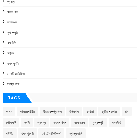
প্ৰবন্ধ
বতৰৰ খবৰ
মনোৰঞ্জন
মুখ্য-পৃষ্ঠা
ৰাজনীতি
ৰাষ্ট্ৰীয়
শব্দৰ পৃথিবী
শেহতীয়া ভিডিঅ’
স্বাস্থ্য বাৰ্তা
TAGS
অসম
আন্তঃৰাষ্ট্ৰীয়
উত্তৰ-পূৰ্বাঞ্চল
উপন্যাস
কবিতা
ক্রীড়া-জগত
গল্প
গোলাঘাট
জননী
প্ৰবন্ধ
বতৰৰ খবৰ
মনোৰঞ্জন
মুখ্য-পৃষ্ঠা
ৰাজনীতি
ৰাষ্ট্ৰীয়
শব্দৰ পৃথিবী
শেহতীয়া ভিডিঅ’
স্বাস্থ্য বাৰ্তা