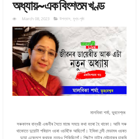
অধ্যায়~এক বিংশতম খণ্ড
March 08, 2023
উপন্যাস
,
মুখ্য-পৃষ্ঠা
মালবিকা শৰ্মা, ভুবনেশ্বৰ
সৰুকালৰ বান্ধৱী এজনীৰ সৈতে মাজে সময়ে কথা বতৰা হৈ থাকো। আমি সৰু
থাকোতে দুয়োটা পৰিয়াল ওচৰা ওচৰিকৈ আছিলোঁ। ইৰিকা নন্দী মেডামৰ ওচৰত
দুয়ো একেলগে কথ্যক নৃত্যও শিকিছিলোঁ। পিছলৈ তাইৰ দেউতাকৰ চাকৰি