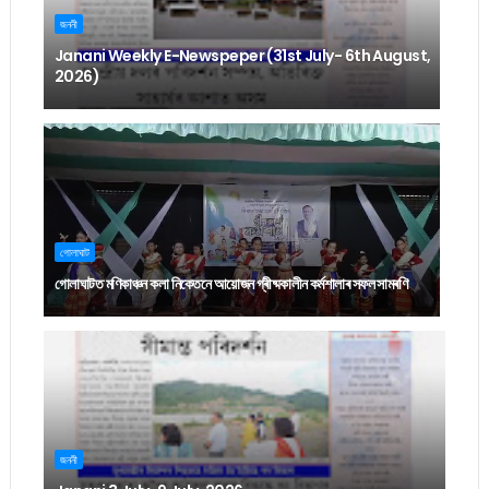
জননী
Janani Weekly E-Newspeper (31st July- 6th August,
2026)
গোলাঘাট
গোলাঘাটত মণিকাঞ্চন কলা নিকেতনে আয়োজন গ্ৰীষ্মকালীন কৰ্মশালাৰ সফল সামৰণি
জননী