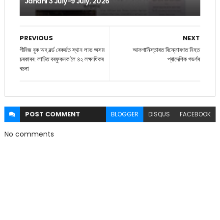
Janani 3 July-9 July, 2026
PREVIOUS
NEXT
গীনিজ বুক অব্ ৱৰ্ল্ড ৰেকৰ্ডত স্থান লাভ অসম
আফগানিস্তাৰত বিস্ফোৰণত নিহত
চৰকাৰৰ: লাচিত বৰফুকনক লৈ ৪২ লক্ষাধিকৰ
প্ৰাদেশিক গভৰ্ণৰ
ৰচনা
POST
COMMENT
BLOGGER
DISQUS
FACEBOOK
No comments