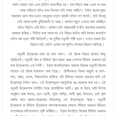
বদলি হোৱাত আন এখন ঠাইলৈ যাবলগীয়া হয়। তাৰ পিছত আৰু একো খা খবৰ
পোৱা নাছিলো যদিও মনৰ ভিতৰত তাই সদায় আছিল। ইমান বছৰৰ মূৰত
আধামান বয়স পাৰ হওতে ফেচবুকৰ যহতে আকৌ তাইক লগ পালোঁ। তাই কিন্তু
সেই আগৰ দৰেই ধুনীয়াজনী হৈ আছে। আগতে স্কুল এখনত কাম কৰিছিল
যদিও পিছলৈ এৰি দিলে। বৰ্তমান তাই স্বাৱলম্বী হ’বলৈ কাপোৰৰ ব্যৱসায়
আৰম্ভ কৰিছে। সিদিনা কথা প্ৰসংগত এই বিষয়ে জানিব পাৰি উৎসাহ জনাবলৈ
তাইৰ পৰা দুখন শাৰী কিনিলোঁ। বৰ ধুনীয়া মধুবনী শাৰী দুখন। লগতে মৰমৰ চিন
হিচাপে তাই মোলৈ এযোৰ কাণফুলিও উপহাৰ হিচাপে পঠাইছে।
মধুবনী চিত্ৰবোৰ মোৰ বৰ ভাল লাগে। এই শিল্পৰ বিষয়ে আগতে কিছু
পঢ়িছিলোঁ। মধুবনী শিল্প বা মিথিলা শিল্প ভাৰত আৰু নেপালৰ মিথিলা অঞ্চলত চৰ্চা
কৰা চিত্ৰকলাৰ এক শৈলী। ইয়াৰ উৎপত্তিস্থল ভাৰতৰ বিহাৰৰ মধুবনী জিলাৰ
নামেৰে এই শিল্পৰ নামাকৰণ কৰা হৈছে। শিল্পীসকলে নিজৰ আঙুলি বা ডাল-
পাত, ব্ৰাছ, কলম, দিয়াচলাইৰ কাঠিকে ধৰি বিভিন্ন মাধ্যম ব্যৱহাৰ কৰি এই
চিত্ৰসমূহ নিৰ্মাণ কৰে। এই চিত্ৰসমূহত প্ৰাকৃতিক ৰঙ ব্যৱহাৰ কৰা হয়। এই
মধুবনী চিত্ৰকলাৰ বৈশিষ্ট্য হৈছে জ্যামিতিক আৰ্হি। জন্ম বা বিবাহ আদি বিশেষ
অনুষ্ঠান আৰু উৎসৱ, যেনে হোলী, সূৰ্য্য শাস্তি, কালী পূজা, উপনয়ন, দুৰ্গা পূজা
আদিৰ বাবে আচাৰ-ব্যৱহাৰৰ বিষয়বস্তু এই চিত্ৰসমূহত আছে। মধুবনী
চিত্ৰকলা বা মিথিলা চিত্ৰকলা পৰম্পৰাগতভাৱে ভাৰতৰ মিথিলা অঞ্চলৰ বিভিন্ন
সম্প্ৰদায়ৰ মহিলাসকলে সৃষ্টি কৰিছিল। ইয়াৰ উৎপত্তি বিহাৰৰ মিথিলা অঞ্চলৰ