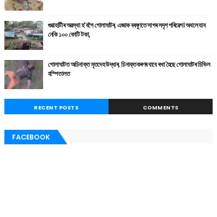
গুৱাহাটীৰ অৱস্থা হ'বগৈ গোলাঘাটৰ, এজাক বৰষুণতে সাগৰ সদৃশ পৰিৱেশ। অথলে যাব
নেকি ১০০ কোটি টকা,
গোলাঘাটত অচিনাক্ত মৃতদেহ উদ্ধাৰ, চিনাক্তকৰণৰ বাবে ৰখা হৈছে গোলাঘাটৰ চিভিল
হস্পিতালত
RECENT POSTS
COMMENTS
FACEBOOK