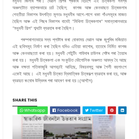
মধুবনী জিলাৰ পৰা। দেৱাল শিল্পৰ প্ৰকাৰ হিচাপে এই চিত্ৰকলা সমগ্ৰ
অঞ্চলটোত ব্যাপকভাৱে চৰ্চা হৈছিল; কাগজ আৰু কেনভাছত চিত্ৰকলাৰ
শেহতীয়া বিকাশৰ উৎপত্তি মূলতঃ মধুবনীৰ আশে-পাশে থকা গাঁওসমূহৰ মাজত
হৈছিল আৰু এই পিছৰ বিকাশৰ বাবেই "মিথিলা চিত্ৰকলাৰ" সমান্তৰালভাৱে
"মধুবনী শিল্প" শব্দটো ব্যৱহাৰ কৰা হৈছিল।
পৰম্পৰাগতভাৱে সদ্য প্লাষ্টাৰ কৰা বোকাময় দেৱাল আৰু জুপুৰিৰ মজিয়াত
এই ছবিসমূহ নিৰ্মাণ কৰা হৈছিল যদিও এতিয়া কাপোৰ, হাতেৰে নিৰ্মিত কাগজ
আৰু কেনভাছতো কৰা হয়। মধুবনী পেইন্টিং পাউদাৰ চাউলৰ পেষ্টৰ পৰা তৈয়াৰ
কৰা হয়। মধুবনী চিত্ৰকলা এক সংকুচিত ভৌগোলিক অঞ্চলত আবদ্ধ হৈ আছে
আৰু দক্ষতা শতিকাজুৰি আগবঢ়াই আহিছে, বিষয়বস্তু আৰু শৈলী বহুলাংশে
একেই আছে। এই মধুবনী চিত্ৰত দ্বিমাত্ৰিক চিত্ৰকল্প ব্যৱহাৰ কৰা হয়, আৰু
ব্যৱহৃত ৰংবোৰ উদ্ভিদৰ পৰা আহৰণ কৰা হয়।(আগলৈ)
SHARE THIS
Whatsapp
Facebook
Twitter