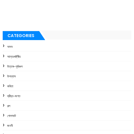
CATEGORIES
অসম
আন্তঃৰাষ্ট্ৰীয়
উত্তৰ-পূৰ্বাঞ্চল
উপন্যাস
কবিতা
ক্রীড়া-জগত
গল্প
গোলাঘাট
জননী