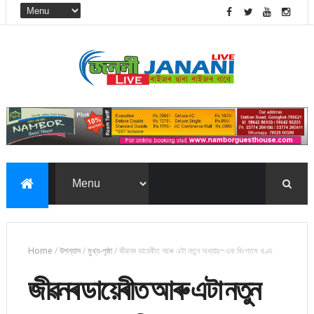
Home
/
উপন্যাস
/
মুখ্য-পৃষ্ঠা
/
জীৱনৰ ডায়েৰীত আৰু এটা নতুন অধ্যায়~এক বিংশতম খণ্ড
জীৱনৰ ডায়েৰীত আৰু এটা নতুন