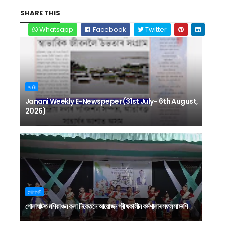
SHARE THIS
Whatsapp
Facebook
Twitter
জননী
Janani Weekly E-Newspeper (31st July- 6th August,
2026)
গোলাঘাট
গোলাঘাটত মণিকাঞ্চন কলা নিকেতনে আয়োজন গ্ৰীষ্মকালীন কৰ্মশালাৰ সফল সামৰণি