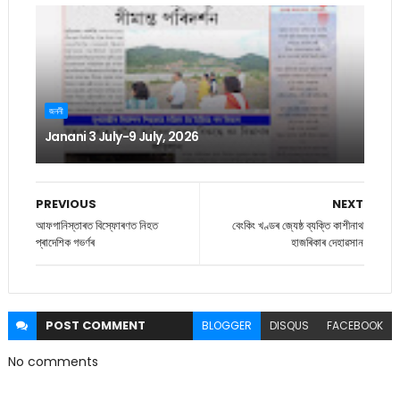
জননী
Janani 3 July-9 July, 2026
PREVIOUS
NEXT
আফগানিস্তাৰত বিস্ফোৰণত নিহত
বেংকিং খণ্ডৰ জ্যেষ্ঠ ব্যক্তি কাশীনাথ
প্ৰাদেশিক গভৰ্ণৰ
হাজৰিকাৰ দেহাৱসান
POST
COMMENT
BLOGGER
DISQUS
FACEBOOK
No comments