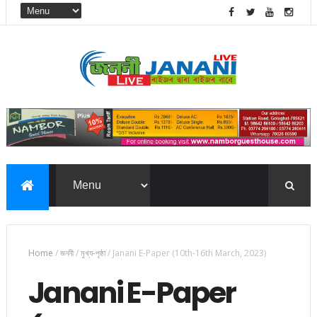
Home
/
জননী
/
মুখ্য-পৃষ্ঠা
/
Janani E-Paper (10th-16th March, 2023)
Janani E-Paper