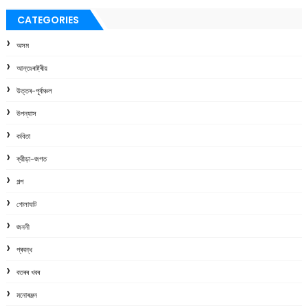
CATEGORIES
অসম
আন্তঃৰাষ্ট্ৰীয়
উত্তৰ-পূৰ্বাঞ্চল
উপন্যাস
কবিতা
ক্রীড়া-জগত
গল্প
গোলাঘাট
জননী
প্ৰবন্ধ
বতৰৰ খবৰ
মনোৰঞ্জন