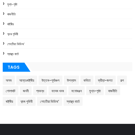
মুখ্য-পৃষ্ঠা
ৰাজনীতি
ৰাষ্ট্ৰীয়
শব্দৰ পৃথিবী
শেহতীয়া ভিডিঅ’
স্বাস্থ্য বাৰ্তা
TAGS
অসম
আন্তঃৰাষ্ট্ৰীয়
উত্তৰ-পূৰ্বাঞ্চল
উপন্যাস
কবিতা
ক্রীড়া-জগত
গল্প
গোলাঘাট
জননী
প্ৰবন্ধ
বতৰৰ খবৰ
মনোৰঞ্জন
মুখ্য-পৃষ্ঠা
ৰাজনীতি
ৰাষ্ট্ৰীয়
শব্দৰ পৃথিবী
শেহতীয়া ভিডিঅ’
স্বাস্থ্য বাৰ্তা