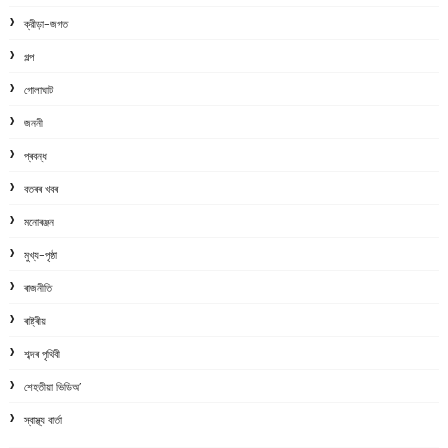
ক্রীড়া-জগত
গল্প
গোলাঘাট
জননী
প্ৰবন্ধ
বতৰৰ খবৰ
মনোৰঞ্জন
মুখ্য-পৃষ্ঠা
ৰাজনীতি
ৰাষ্ট্ৰীয়
শব্দৰ পৃথিবী
শেহতীয়া ভিডিঅ’
স্বাস্থ্য বাৰ্তা