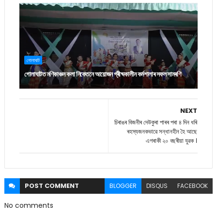
গোলাঘাট
গোলাঘাটত মণিকাঞ্চন কলা নিকেতনে আয়োজন গ্ৰীষ্মকালীন কৰ্মশালাৰ সফল সামৰণি
NEXT
চিৰাঙৰ বিজনীৰ দেউকুৰা পাৰৰ পৰা ৪ দিন ধৰি
ৰহস্যজনকভাৱে সন্ধানহীন হৈ আছে
এগৰাকী ২০ বছৰীয়া যুৱক ।
POST
COMMENT
BLOGGER
DISQUS
FACEBOOK
No comments