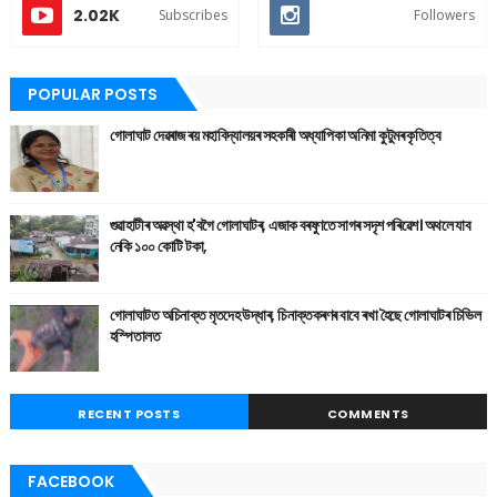
2.02K
Subscribes
Followers
POPULAR POSTS
গোলাঘাট দেৱৰাজ ৰয় মহাবিদ্যালয়ৰ সহকাৰী অধ্যাপিকা অনিমা কুটুমৰ কৃতিত্ব
গুৱাহাটীৰ অৱস্থা হ'বগৈ গোলাঘাটৰ, এজাক বৰষুণতে সাগৰ সদৃশ পৰিৱেশ। অথলে যাব
নেকি ১০০ কোটি টকা,
গোলাঘাটত অচিনাক্ত মৃতদেহ উদ্ধাৰ, চিনাক্তকৰণৰ বাবে ৰখা হৈছে গোলাঘাটৰ চিভিল
হস্পিতালত
RECENT POSTS
COMMENTS
FACEBOOK