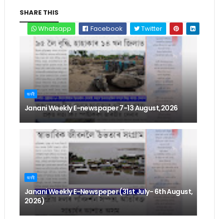
SHARE THIS
Whatsapp
Facebook
Twitter
জননী
Janani Weekly E-newspaper 7-13 August,2026
জননী
Janani Weekly E-Newspeper (31st July- 6th August,
2026)