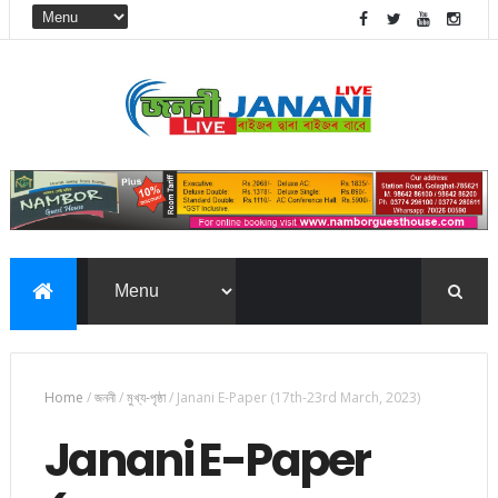
Home
/
জননী
/
মুখ্য-পৃষ্ঠা
/
Janani E-Paper (17th-23rd March, 2023)
Janani E-Paper