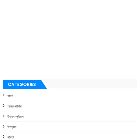
CATEGORIES
অসম
আন্তঃৰাষ্ট্ৰীয়
উত্তৰ-পূৰ্বাঞ্চল
উপন্যাস
কবিতা