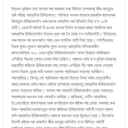
উত্তৰ-পূৰ্বাঞ্চল তথা অসমৰ পৰা সৰবৰাহ কৰা বিভিন্ন দুষ্প্ৰাপ্য জীৱ-জন্তুৰে
ভৰি পৰিছে আম্বানিৰ চিৰিয়াখানা। শনিবাৰে অসমৰ মাজেৰে গুজৰাটৰ জামনগৰৰ
ৰিলায়েন্স চিৰিয়াখানালৈ অৰুণাচলৰ নামচাইৰ পৰা উলিয়াই নিয়া হ'ল ২০টা
হাতী। এছক'ৰ্ট পাইলট দি ৪৯খন বাহনৰ বিশাল কনভয়ৰ মাজত চিৰদিনৰ বাবে
আম্বানিৰ চিৰিয়াখানালৈ উত্তৰ-পূবৰ পৰা লৈ যোৱা হ'ল হাতীকেইটা। ইতিমধ্যে
অৰুণাচলৰ পৰা জানগৰলৈ প্ৰায় ডেৰ শতাধিক হাতী নিয়া হৈছে। লক্ষণীয়ভাৱে
ইয়াৰ পূৰ্বেও মুকেশ আম্বানিৰ পুত্ৰ অনন্ত আম্বানিৰ
মালিকানাধীন
জামনগৰস্থিত ২৮০ একৰ ভূমিৰ চিৰিয়াখানাখনলৈ অসম বিখ্যাত কাজিৰঙাৰ
এশিঙীয়া গঁড়কো গোপনে চালান দিয়া হৈছিল। প্ৰজনন কৰি বংশ বৃদ্ধিৰ উদ্দেশ্যে
গুৱাহাটীৰ ৰাজ্যিক চিৰিয়াখানাৰ পৰা গোপনে এশিঙীয়া গঁড় আৰু ব্লেক পেন্থাৰ
চালান দিয়াক কেন্দ্ৰ কৰি অসমত ব্যাপক প্রতিবাদো সাব্যস্ত কৰিছিল।
পশুপ্রেমীয়ে। কিন্তু এই প্ৰতিবাদৰ পাছতো হিমন্ত বিশ্ব শৰ্মাৰ নেতৃত্বাধীন
ৰাজ্য চৰকাৰে এটাৰ পাছত এটাকৈ দুষ্প্রাপ্য বন্যজন্তু আম্বানিৰ চিৰিয়াখানালৈ
চালান অব্যাহত ৰাখিছে। অসমৰ পৰা আম্বানি চিৰিয়াখানালৈ চোৰাং বনাজত্ত
সৰবৰাহৰো ভয়ংকৰ তথা পোহৰলৈ আহিছে। আফ্রিকা, লেটিন আমেৰিকা,
ইণ্ডোনেছিয়া মাদাগাস্কাৰ আৰু কলম্বিয়াৰ দৰে ৰাষ্ট্ৰৰ পৰা চোৰাং সৰবৰাহ কৰা
বিৰল প্ৰজাতিৰ বন্যজন্তুক অসম ৰাজ্যিক চিৰিয়াখানাত আইনী বৈধতা প্ৰদান
কৰি আম্বানিৰ চিৰিয়াখানালৈ প্ৰেৰণৰ ভয়ংকৰ তথ্য উন্মোচন হৈছে। বিশেষকৈ
বিদেশী ৰাষ্ট্ৰৰ পৰা ভাৰতলৈ জীৱ-জন্তুৰ আনিবলৈ হ'লে বিভিন্ন আইনী
প্রক্রিয়া সম্পন্ন কৰাৰ লগতে বৃহৎ পুঁজি বিনিয়োগ কৰিব লাগে। যাৰ বাবে