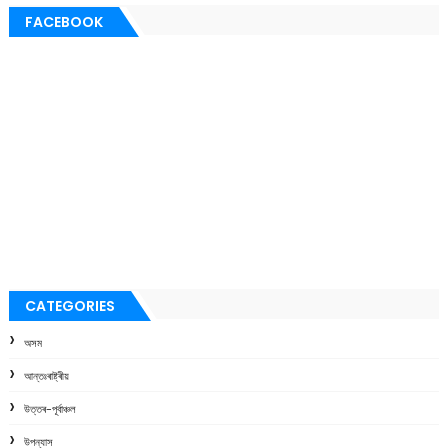
FACEBOOK
CATEGORIES
অসম
আন্তঃৰাষ্ট্ৰীয়
উত্তৰ-পূৰ্বাঞ্চল
উপন্যাস