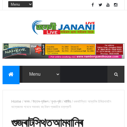
Home
/
অসম
/
উত্তৰ-পূৰ্বাঞ্চল
/
মুখ্য-পৃষ্ঠা
/
ৰাষ্ট্ৰীয়
/
গুজৰাটস্থিত আম্বানিৰ চিৰিয়াখানালৈ
ৰহস্যজনক পথেৰে সৰবৰাহ বহু বিৰল প্ৰজাতিৰ বন্যপ্ৰাণী
গুজৰাটস্থিত আম্বানিৰ