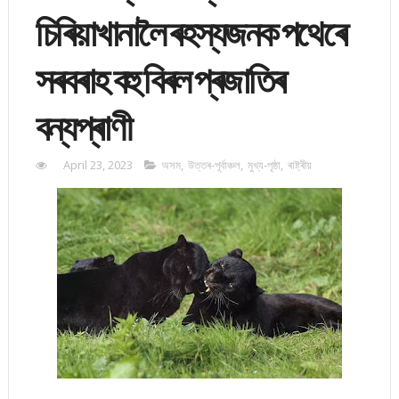
চিৰিয়াখানালৈ ৰহস্যজনক পথেৰে
সৰবৰাহ বহু বিৰল প্ৰজাতিৰ
বন্যপ্ৰাণী
April 23, 2023
অসম
,
উত্তৰ-পূৰ্বাঞ্চল
,
মুখ্য-পৃষ্ঠা
,
ৰাষ্ট্ৰীয়