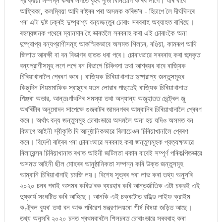
আফ্রিকা, কলম্বিয়া আদি ৰাষ্ট্ৰৰ পৰা অসমক কৰিড'ৰ - হিচাপে লৈ দীর্ঘদিনৰে
পৰা এটা দুষ্ট চক্ৰই দুষ্প্রাপ্য বন্যজন্তুৰ চোৰাং সৰবৰাহ অব্যাহত ৰাখিছে।
ৰহস্যজনক পথেৰে ম্যানমাৰ হৈ ভাৰতলৈ সৰবৰাহ কৰা এই চোৰাংকৈ অনা
দুষ্প্রাপ্য বন্যপ্রাণীসমূহ আকস্মিকভাবে অসমত শিলচৰ, ৰঙিয়া, কামৰূপ আদি
জিলাত আৰক্ষী বা বন বিভাগৰ হাতত ধৰা পৰে। চোৰাংভাৱে সৰবৰাহ কৰা জব্দকৃত
বন্যপ্রাণীসমূহ লগে লগে বন বিভাগে চিকিৎসা তথা আশ্ৰয়ৰ বাবে ৰাজ্যিক
চিৰিয়াখানালৈ প্ৰেৰণ কৰে। ৰাজ্যিক চিৰিয়াখানাত দুষ্প্রাপ্য জন্তুসমূহৰ
কিছুদিন নিয়মমাফিক স্বাস্থ্যৰ যতন লোৱাৰ পাছতেই ৰাজ্যিক চিৰিয়াখানাত
পিঞ্জৰা অভাৱ, আন্তঃগাঁথনিৰ সমস্যা তথা অন্যান্য অজুহাতত চেন্ট্ৰেল জু
অথৰিটীৰ অনুমোদন সাপেক্ষে গুজৰাটৰ জামনগৰৰ আম্বানিৰ চিৰিয়াখানালৈ প্ৰেৰণ
কৰে। অৰ্থাৎ বন্য জন্তুসমূহ চোৰাংভাৱে অসমলৈ অনা হয় যদিও অসমত বন
বিভাগে আইনী স্বীকৃতি দি আনুষ্ঠানিকভাৱে ৰিলায়েঞ্চৰ চিৰিয়াখানালৈ প্ৰেৰণ
কৰে। বিদেশী ৰাষ্ট্ৰৰ পৰা চোৰাংভাৱে সৰবৰাহ কৰা জন্তুসমূহক প্রত্যক্ষভাৱে
ৰিলায়েন্সৰ চিৰিয়াখানাত ৰখাত আইনী জটিলতা থকাৰ বাবেই সম্পূর্ণ পৰিকল্পিতভাৱে
অসমত আইনী ছীল মোহৰৰ আনুষ্ঠানিকতা সম্পন্ন কৰি উক্ত জন্তুসমূহ
আম্বানি চিৰিয়াখানাই চমজি লয়। বিশেষ সূত্ৰৰ পৰা লাভ কৰা তথ্য অনুসৰি
২০২০ চনৰ পৰাই অসমৰ কৰিড'ৰক ব্যৱহাৰ কৰি আন্তৰ্জাতিক এটা চক্রই এই
দুষ্কার্য সংঘটিত কৰি আহিছে। আনকি এই চক্ৰটোত ৱাইল্ড লাইফ ক্রাইম
কণ্ট্ৰল ব্যুৰ' তথা বন আৰু পৰিৱেশ মন্ত্রণালয়ৰো শীৰ্ষ বিষয়া জড়িত আছে।
তথ্য অনুসৰি ২০২০ চনত প্ৰথমবাৰলৈ শিলচৰত চোৰাংভাৱে সৰবৰাহ কৰা