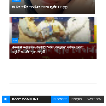
গুজৰাটত সংঘটিত পথ দুৰ্ঘটনাত গোলাঘাটৰ যুৱতীৰ কৰুণ মৃত্যু
অসম
পৰিৱেশকৰ্মী অপূৰ্ব বল্লভ গোস্বামীলৈ "ভাৰত গৌৰৱ সন্মান", কৰ্ণাটকৰ ছেদামত
আনুষ্ঠানিকভাৱে বঁটা গ্ৰহণ গোস্বামী
POST
COMMENT
BLOGGER
DISQUS
FACEBOOK