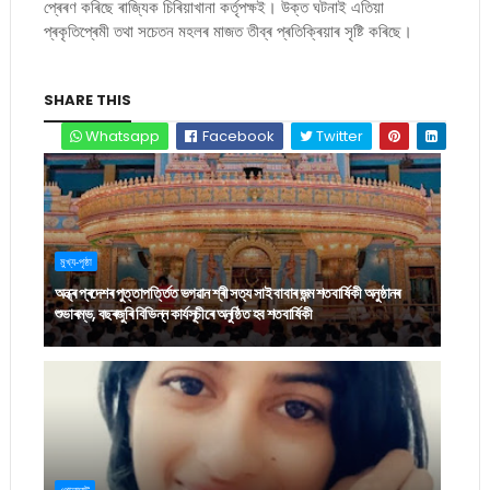
প্ৰেৰণ কৰিছে ৰাজ্যিক চিৰিয়াখানা কর্তৃপক্ষই। উক্ত ঘটনাই এতিয়া
প্ৰকৃতিপ্ৰেমী তথা সচেতন মহলৰ মাজত তীব্ৰ প্ৰতিক্ৰিয়াৰ সৃষ্টি কৰিছে।
SHARE THIS
Whatsapp
Facebook
Twitter
মুখ্য-পৃষ্ঠা
অন্ধ্ৰ প্ৰদেশৰ পুত্তাপৰ্ত্তিত ভগৱান শ্ৰী সত্য সাই বাবাৰ জন্ম শতবাৰ্ষিকী অনুষ্ঠানৰ
শুভাৰম্ভ, বছৰজুৰি বিভিন্ন কাৰ্যসূচীৰে অনুষ্ঠিত হব শতবাৰ্ষিকী
গোলাঘাট