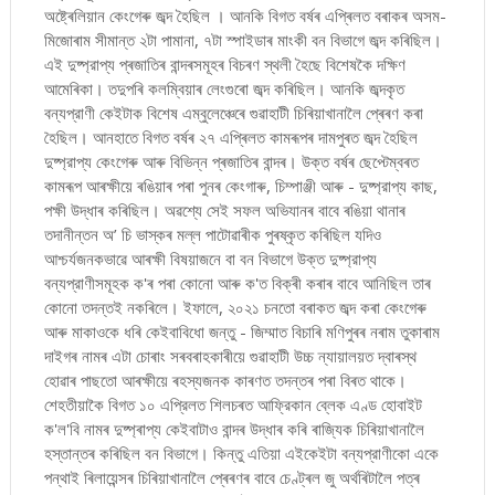
অষ্ট্ৰেলিয়ান কেংগেৰু জব্দ হৈছিল । আনকি বিগত বৰ্ষৰ এপ্ৰিলত বৰাকৰ অসম-
মিজোৰাম সীমান্ত ২টা পামানা, ৭টা স্পাইডাৰ মাংকী বন বিভাগে জব্দ কৰিছিল।
এই দুষ্প্রাপ্য প্ৰজাতিৰ বান্দৰসমূহৰ বিচৰণ স্থলী হৈছে বিশেষকৈ দক্ষিণ
আমেৰিকা। তদুপৰি কলম্বিয়াৰ লেংগুৰো জব্দ কৰিছিল। আনকি জব্দকৃত
বন্যপ্রাণী কেইটাক বিশেষ এম্বুলেঞ্চেৰে গুৱাহাটী চিৰিয়াখানালৈ প্ৰেৰণ কৰা
হৈছিল। আনহাতে বিগত বৰ্ষৰ ২৭ এপ্ৰিলত কামৰূপৰ দামপুৰত জব্দ হৈছিল
দুষ্প্রাপ্য কেংগেৰু আৰু বিভিন্ন প্ৰজাতিৰ বান্দৰ। উক্ত বৰ্ষৰ ছেপ্টেম্বৰত
কামৰূপ আৰক্ষীয়ে ৰঙিয়াৰ পৰা পুনৰ কেংগাৰু, চিম্পাঞ্জী আৰু - দুষ্প্রাপ্য কাছ,
পক্ষী উদ্ধাৰ কৰিছিল। অৱশ্যে সেই সফল অভিযানৰ বাবে ৰঙিয়া থানাৰ
তদানীন্তন অ’ চি ভাস্কৰ মল্ল পাটোৱাৰীক পুৰষ্কৃত কৰিছিল যদিও
আশ্চর্যজনকভাৱে আৰক্ষী বিষয়াজনে বা বন বিভাগে উক্ত দুষ্প্রাপ্য
বন্যপ্রাণীসমূহক ক'ৰ পৰা কোনো আৰু ক'ত বিক্ৰী কৰাৰ বাবে আনিছিল তাৰ
কোনো তদন্তই নকৰিলে। ইফালে, ২০২১ চনতো বৰাকত জব্দ কৰা কেংগেৰু
আৰু মাকাওকে ধৰি কেইবাবিধো জন্তু - জিম্মাত বিচাৰি মণিপুৰৰ নৰাম তুকাৰাম
দাইগৰ নামৰ এটা চোৰাং সৰবৰাহকাৰীয়ে গুৱাহাটী উচ্চ ন্যায়ালয়ত দ্বাৰস্থ
হোৱাৰ পাছতো আৰক্ষীয়ে ৰহস্যজনক কাৰণত তদন্তৰ পৰা বিৰত থাকে।
শেহতীয়াকৈ বিগত ১০ এপ্রিলত শিলচৰত আফ্রিকান ব্লেক এণ্ড হোবাইট
ক'ল'বি নামৰ দুষ্প্ৰাপ্য কেইবাটাও বান্দৰ উদ্ধাৰ কৰি ৰাজ্যিক চিৰিয়াখানালৈ
হস্তান্তৰ কৰিছিল বন বিভাগে। কিন্তু এতিয়া এইকেইটা বন্যপ্রাণীকো একে
পন্থাই ৰিলায়েন্সৰ চিৰিয়াখানালৈ প্ৰেৰণৰ বাবে চেণ্ট্ৰল জু অর্থৰিটালৈ পত্ৰ