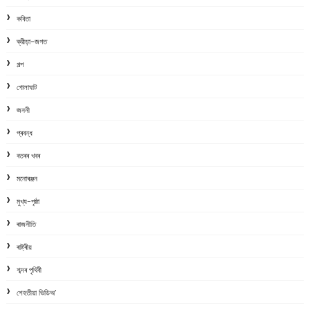
কবিতা
ক্রীড়া-জগত
গল্প
গোলাঘাট
জননী
প্ৰবন্ধ
বতৰৰ খবৰ
মনোৰঞ্জন
মুখ্য-পৃষ্ঠা
ৰাজনীতি
ৰাষ্ট্ৰীয়
শব্দৰ পৃথিবী
শেহতীয়া ভিডিঅ’