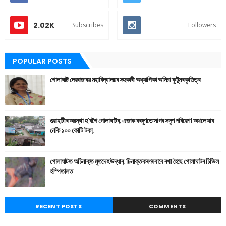
2.02K
Subscribes
Followers
POPULAR POSTS
গোলাঘাট দেৱৰাজ ৰয় মহাবিদ্যালয়ৰ সহকাৰী অধ্যাপিকা অনিমা কুটুমৰ কৃতিত্ব
গুৱাহাটীৰ অৱস্থা হ'বগৈ গোলাঘাটৰ, এজাক বৰষুণতে সাগৰ সদৃশ পৰিৱেশ। অথলে যাব
নেকি ১০০ কোটি টকা,
গোলাঘাটত অচিনাক্ত মৃতদেহ উদ্ধাৰ, চিনাক্তকৰণৰ বাবে ৰখা হৈছে গোলাঘাটৰ চিভিল
হস্পিতালত
RECENT POSTS
COMMENTS