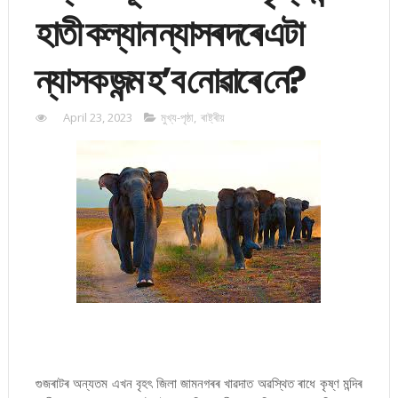
হাতী কল্যান ন্যাসৰ দৰে এটা
ন্যাসক জন্ম হ’ব নোৱাৰে নে?
April 23, 2023
মুখ্য-পৃষ্ঠা
,
ৰাষ্ট্ৰীয়
গুজৰাটৰ অন্যতম এখন বৃহৎ জিলা জামনগৰৰ খাৱদাত অৱস্থিত ৰাধে কৃষ্ণ মন্দিৰ