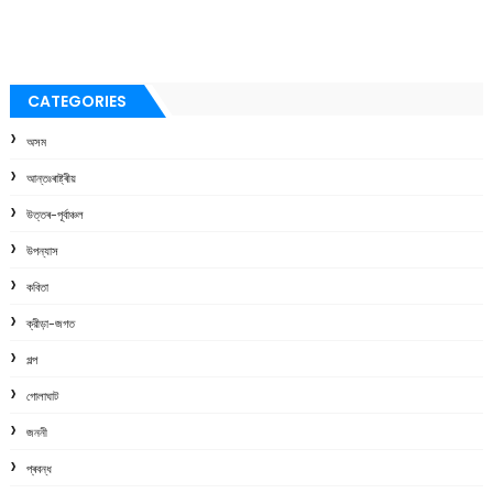
CATEGORIES
অসম
আন্তঃৰাষ্ট্ৰীয়
উত্তৰ-পূৰ্বাঞ্চল
উপন্যাস
কবিতা
ক্রীড়া-জগত
গল্প
গোলাঘাট
জননী
প্ৰবন্ধ