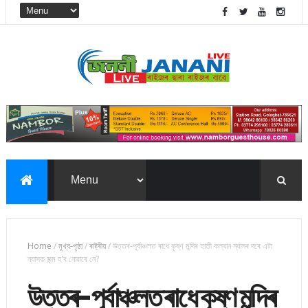
Home
/
মুখ্য-পৃষ্ঠা
/
ৰাষ্ট্ৰীয়
/
উত্তৰ-পূৰ্বাঞ্চলত ৰাধে কৃষ্ণ মন্দিৰ হাতী কল্যান ন্যাসৰ দৰে এটা
ন্যাসক জন্ম হ’ব নোৱাৰে নে?
উত্তৰ-পূৰ্বাঞ্চলত ৰাধে কৃষ্ণ মন্দিৰ