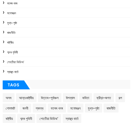
বতৰৰ খবৰ
মনোৰঞ্জন
মুখ্য-পৃষ্ঠা
ৰাজনীতি
ৰাষ্ট্ৰীয়
শব্দৰ পৃথিবী
শেহতীয়া ভিডিঅ’
স্বাস্থ্য বাৰ্তা
TAGS
অসম
আন্তঃৰাষ্ট্ৰীয়
উত্তৰ-পূৰ্বাঞ্চল
উপন্যাস
কবিতা
ক্রীড়া-জগত
গল্প
গোলাঘাট
জননী
প্ৰবন্ধ
বতৰৰ খবৰ
মনোৰঞ্জন
মুখ্য-পৃষ্ঠা
ৰাজনীতি
ৰাষ্ট্ৰীয়
শব্দৰ পৃথিবী
শেহতীয়া ভিডিঅ’
স্বাস্থ্য বাৰ্তা