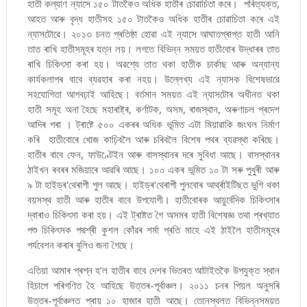
হাতী কল্যাণ ন্যাসে ১৫০ টাতকৈও অধিক হাতীৰ চোৱাচিতা কৰে। পৰিত্যক্ত,
আহত আৰু বৃদ্ধ হাতীসহ ১৫০ টাতকৈও অধিক হাতীৰ চোৱাচিতা কৰে এই
ন্যাসটোৱে। ২০১৩ চনত প্ৰতিষ্ঠা হোৱা এই ন্যাসে আঘাতপ্ৰাপ্ত হাতী আনি
তাত ৰাখি হাতীসমূহৰ যত্ন লয়। লগতে বিভিন্ন সময়ত হাতীবোৰ উদ্ধাৰৰ তাত
ৰাখি চিকিৎসা কৰা হয়। অৱশ্যে তাত থকা হাতীক চাৰ্কাছ আৰু অন্যান্য
কাৰ্যকলাপৰ বাবে ব্যৱহাৰ কৰা নহয়। উল্লেখ্য এই ন্যাসক বিশেষভাৱে
সহযোগিতা আগবঢ়াই আহিছে। বৰ্তমান সময়ত এই ন্যাসটোৰ অধীনত থকা
হাতী সমূহ অনা হৈছে মহাৰাষ্ট্ৰ, কৰ্ণাটক, অসম, ৰাজস্থান, অৰুণাচল প্ৰদেশ
আদিৰ পৰা । ট্ৰাষ্টে ৫০০ একৰৰ অধিক ভূমিত এটা মিয়াৱাকি জংঘল নিৰ্মাণ
কৰি হাতীবোৰে খোজ কাঢ়িবলৈ আৰু চৰিবলৈ বিশেষ পথৰ ব্যৱস্থা কৰিছে।
হাতীৰ বাবে ফেন, ফাউণ্টেইন আৰু বাসস্থানৰ দৰে সুবিধা আছে। বাসস্থানৰ
ঠাইখন ৰবৰৰ মজিয়াৰে আৱৰি আছে। ১০০ একৰ ভূমিত ১০ টা সৰু পুখুৰী আৰু
৯ টা হাইড্ৰ'থেৰাপী পুল আছে। হাইড্ৰ'থেৰাপী পুলবোৰ আৰ্থ্ৰাইটিছত ভুগি থকা
বয়সস্থ হাতী আৰু হাতীৰ বাবে উপযোগী। হাতীবোৰক আয়ুৰ্বেদিক চিকিৎসাৰ
দ্বাৰাও চিকিৎসা কৰা হয়। এই ট্ৰাষ্টত গৈ অসমৰ হাতী বিশেষজ্ঞ তথা প্ৰখ্যাত
পশু চিকিৎসক পদ্মশ্ৰী কুশল কোঁৱৰ শৰ্মা প্ৰতি মাহে এই ঠাইলৈ হাতীসমূহৰ
পৰ্যবেশন কৰাৰ বুলিও জনা গৈছে।
এতিয়া আমাৰ প্ৰশ্ন হ’ল হাতীৰ বাবে দেশৰ ভিতৰত আটাইতকৈ উপযুক্ত স্থান
হিচাপে পৰিগণিত হৈ আহিছে উত্তৰ-পূৰ্বাঞ্চল। ২০১১ চনৰ পিয়ল অনুসৰি
উত্তৰ-পূৰ্বাঞ্চলত প্ৰায় ১০ হাজাৰ হাতী আছে। তেনেস্থলত বিভিন্নসময়ত