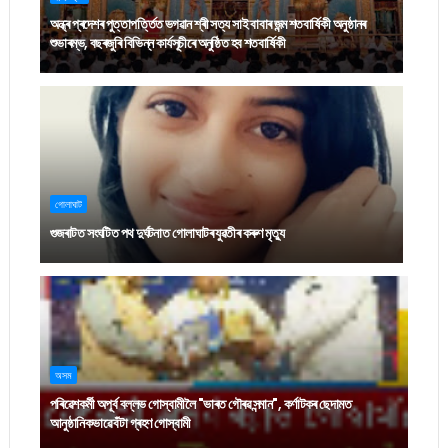
অন্ধ্ৰ প্ৰদেশৰ পুত্তাপৰ্ত্তিত ভগৱান শ্ৰী সত্য সাই বাবাৰ জন্ম শতবাৰ্ষিকী অনুষ্ঠানৰ
শুভাৰম্ভ, বছৰজুৰি বিভিন্ন কাৰ্যসূচীৰে অনুষ্ঠিত হব শতবাৰ্ষিকী
গোলাঘাট
গুজৰাটত সংঘটিত পথ দুৰ্ঘটনাত গোলাঘাটৰ যুৱতীৰ কৰুণ মৃত্যু
অসম
পৰিৱেশকৰ্মী অপূৰ্ব বল্লভ গোস্বামীলৈ "ভাৰত গৌৰৱ সন্মান", কৰ্ণাটকৰ ছেদামত
আনুষ্ঠানিকভাৱে বঁটা গ্ৰহণ গোস্বামী