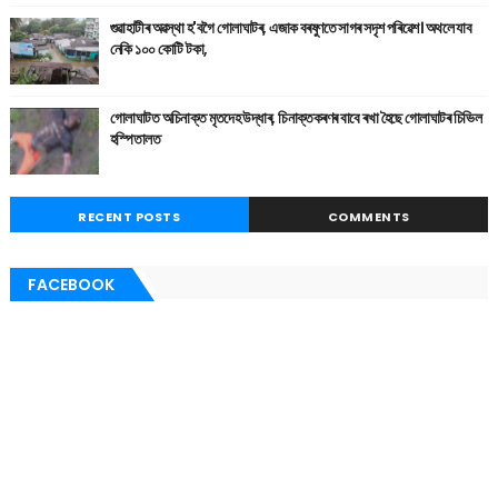
গুৱাহাটীৰ অৱস্থা হ'বগৈ গোলাঘাটৰ, এজাক বৰষুণতে সাগৰ সদৃশ পৰিৱেশ। অথলে যাব
নেকি ১০০ কোটি টকা,
গোলাঘাটত অচিনাক্ত মৃতদেহ উদ্ধাৰ, চিনাক্তকৰণৰ বাবে ৰখা হৈছে গোলাঘাটৰ চিভিল
হস্পিতালত
RECENT POSTS
COMMENTS
FACEBOOK