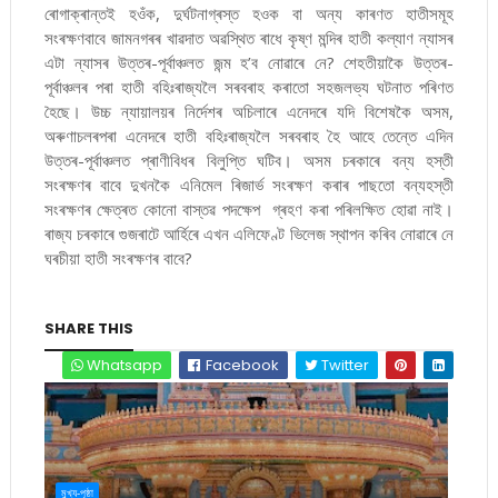
ৰোগাক্ৰান্তই হওঁক, দুৰ্ঘটনাগ্ৰস্ত হওক বা অন্য কাৰণত হাতীসমূহ
সংৰক্ষণবাবে জামনগৰৰ খাৱদাত অৱস্থিত ৰাধে কৃষ্ণ মন্দিৰ হাতী কল্যাণ ন্যাসৰ
এটা ন্যাসৰ উত্তৰ-পূৰ্বাঞ্চলত জন্ম হ’ব নোৱাৰে নে? শেহতীয়াকৈ উত্তৰ-
পূৰ্বাঞ্চলৰ পৰা হাতী বহিঃৰাজ্যলৈ সৰবৰাহ কৰাতো সহজলভ্য ঘটনাত পৰিণত
হৈছে। উচ্চ ন্যায়ালয়ৰ নিৰ্দেশৰ অচিলাৰে এনেদৰে যদি বিশেষকৈ অসম,
অৰুণাচলৰপৰা এনেদৰে হাতী বহিঃৰাজ্যলৈ সৰবৰাহ হৈ আহে তেন্তে এদিন
উত্তৰ-পূৰ্বাঞ্চলত প্ৰাণীবিধৰ বিলুপ্তি ঘটিব। অসম চৰকাৰে বন্য হস্তী
সংৰক্ষণৰ বাবে দুখনকৈ এনিমেল ৰিজাৰ্ভ সংৰক্ষণ কৰাৰ পাছতো বন্যহস্তী
সংৰক্ষণৰ ক্ষেত্ৰত কোনো বাস্তৱ পদক্ষেপ গ্ৰহণ কৰা পৰিলক্ষিত হোৱা নাই।
ৰাজ্য চৰকাৰে গুজৰাটে আৰ্হিৰে এখন এলিফেণ্ট ভিলেজ স্থাপন কৰিব নোৱাৰে নে
ঘৰচীয়া হাতী সংৰক্ষণৰ বাবে?
SHARE THIS
Whatsapp
Facebook
Twitter
মুখ্য-পৃষ্ঠা