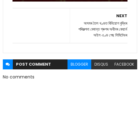
NEXT
অসমৰ তৈল খণ্ডত বিনিয়োগ বৃদ্ধিৰ
পৰিকল্পনা বেদান্ত গ্ৰুপৰ অধীনৰ কেয়ার্ন
অইল এণ্ড গেছ লিমিটেডৰ
POST
COMMENT
BLOGGER
DISQUS
FACEBOOK
No comments