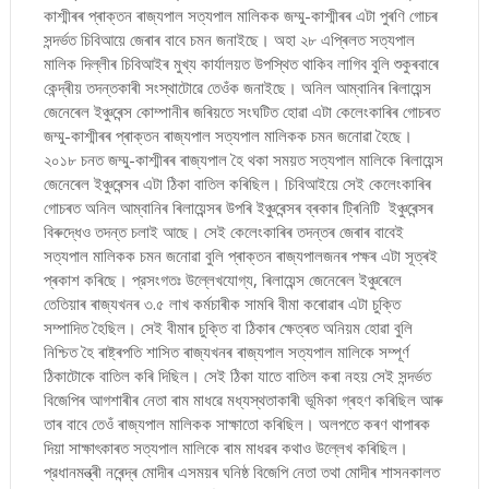
কাশ্মীৰৰ প্ৰাক্তন ৰাজ্যপাল সত্যপাল মালিকক জম্মু-কাশ্মীৰৰ এটা পুৰণি গোচৰ
সন্দৰ্ভত চিবিআয়ে জেৰাৰ বাবে চমন জনাইছে। অহা ২৮ এপ্ৰিলত সত্যপাল
মালিক দিল্লীৰ চিবিআইৰ মুখ্য কাৰ্যালয়ত উপস্থিত থাকিব লাগিব বুলি শুকুৰবাৰে
কেন্দ্ৰীয় তদন্তকাৰী সংস্থাটোৱে তেওঁক জনাইছে। অনিল আম্বানিৰ ৰিলায়েন্স
জেনেৰেল ইঞ্চুৰেন্স কোম্পানীৰ জৰিয়তে সংঘটিত হোৱা এটা কেলেংকাৰিৰ গোচৰত
জম্মু-কাশ্মীৰৰ প্ৰাক্তন ৰাজ্যপাল সত্যপাল মালিকক চমন জনোৱা হৈছে।
২০১৮ চনত জম্মু-কাশ্মীৰৰ ৰাজ্যপাল হৈ থকা সময়ত সত্যপাল মালিকে ৰিলায়েন্স
জেনেৰেল ইঞ্চুৰেন্সৰ এটা ঠিকা বাতিল কৰিছিল। চিবিআইয়ে সেই কেলেংকাৰিৰ
গোচৰত অনিল আম্বানিৰ ৰিলায়েন্সৰ উপৰি ইঞ্চুৰেন্সৰ ব্ৰকাৰ ট্ৰিনিটি ইঞ্চুৰেন্সৰ
বিৰুদ্ধেও তদন্ত চলাই আছে। সেই কেলেংকাৰিৰ তদন্তৰ জেৰাৰ বাবেই
সত্যপাল মালিকক চমন জনোৱা বুলি প্ৰাক্তন ৰাজ্যপালজনৰ পক্ষৰ এটা সূত্ৰই
প্ৰকাশ কৰিছে। প্রসংগতঃ উল্লেখযোগ্য, ৰিলায়েন্স জেনেৰেল ইঞ্চুৰেলে
তেতিয়াৰ ৰাজ্যখনৰ ৩.৫ লাখ কৰ্মচাৰীক সামৰি বীমা কৰোৱাৰ এটা চুক্তি
সম্পাদিত হৈছিল। সেই বীমাৰ চুক্তি বা ঠিকাৰ ক্ষেত্ৰত অনিয়ম হোৱা বুলি
নিশ্চিত হৈ ৰাষ্ট্ৰপতি শাসিত ৰাজ্যখনৰ ৰাজ্যপাল সত্যপাল মালিকে সম্পূর্ণ
ঠিকাটোকে বাতিল কৰি দিছিল। সেই ঠিকা যাতে বাতিল কৰা নহয় সেই সন্দৰ্ভত
বিজেপিৰ আগশাৰীৰ নেতা ৰাম মাধৱে মধ্যস্থতাকাৰী ভূমিকা গ্ৰহণ কৰিছিল আৰু
তাৰ বাবে তেওঁ ৰাজ্যপাল মালিকক সাক্ষাতো কৰিছিল। অলপতে কৰণ থাপাৰক
দিয়া সাক্ষাৎকাৰত সত্যপাল মালিকে ৰাম মাধৱৰ কথাও উল্লেখ কৰিছিল।
প্রধানমন্ত্ৰী নৰেন্দ্ৰ মোদীৰ এসময়ৰ ঘনিষ্ঠ বিজেপি নেতা তথা মোদীৰ শাসনকালত