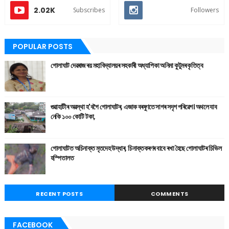
2.02K
Subscribes
Followers
POPULAR POSTS
গোলাঘাট দেৱৰাজ ৰয় মহাবিদ্যালয়ৰ সহকাৰী অধ্যাপিকা অনিমা কুটুমৰ কৃতিত্ব
গুৱাহাটীৰ অৱস্থা হ'বগৈ গোলাঘাটৰ, এজাক বৰষুণতে সাগৰ সদৃশ পৰিৱেশ। অথলে যাব
নেকি ১০০ কোটি টকা,
গোলাঘাটত অচিনাক্ত মৃতদেহ উদ্ধাৰ, চিনাক্তকৰণৰ বাবে ৰখা হৈছে গোলাঘাটৰ চিভিল
হস্পিতালত
RECENT POSTS
COMMENTS
FACEBOOK