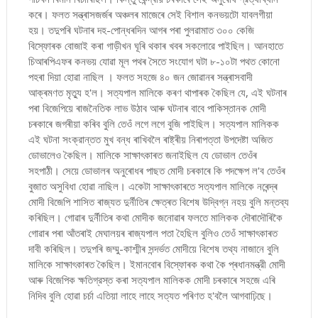
কৰে। ফলত সন্ত্ৰাসজৰ্জৰ অঞ্চলৰ মাজেৰে সেই বিশাল কনভয়টো যাবলগীয়া
হয়। তদুপৰি ঘটনাৰ দহ-পোন্ধৰদিন আগৰ পৰা পুলৱামাত ৩০০ কেজি
বিস্ফোৰক বোজাই কৰা গাড়ীখন ঘূৰি থকাৰ খবৰ সকলোৱে পাইছিল। আনহাতে
চিআৰপিএফৰ কনভয় যোৱা মূল পথৰ সৈতে সংযোগ ঘটা ৮-১০টা পথত কোনো
পহৰা দিয়া হোৱা নাছিল । ফলত সহজে ৪০ জন জোৱানৰ সন্ত্ৰাসবাদী
আক্ৰমণত মৃত্যু হ'ল। সত্যপাল মালিকে কৰণ থাপাৰক কৈছিল যে, এই ঘটনাৰ
পৰা বিজেপিয়ে ৰাজনৈতিক লাভ উঠাব আৰু ঘটনাৰ বাবে পাকিস্তানক মোদী
চৰকাৰে জগৰীয়া কৰিব বুলি তেওঁ লগে লগে বুজি পাইছিল। সত্যপাল মালিকক
এই ঘটনা সংক্রান্তত মুখ বন্ধ ৰাখিবলৈ ৰাষ্ট্ৰীয় নিৰাপত্তা উপদেষ্টা অজিত
ডোভালেও কৈছিল। মালিকে সাক্ষাৎকাৰত জনাইছিল যে ডোভাল তেওঁৰ
সহপাঠী। সেয়ে ডোভালৰ অনুৰোধৰ পাছত মোদী চৰকাৰে কি পদক্ষেপ ল'ব তেওঁৰ
বুজাত অসুবিধা হোৱা নাছিল। একেটা সাক্ষাৎকাৰতে সত্যপাল মালিকে নৰেন্দ্ৰ
মোদী বিজেপি শাসিত ৰাজ্যত দুৰ্নীতিৰ ক্ষেত্ৰত বিশেষ উদ্বিগ্ন নহয় বুলি মন্তব্য
কৰিছিল। গোৱাৰ দুৰ্নীতিৰ কথা মোদীক জনোৱাৰ ফলতে মালিকক দৌৰাদৌৰিকৈ
গোৱাৰ পৰা আঁতৰাই মেঘালয়ৰ ৰাজ্যপাল পতা হৈছিল বুলিও তেওঁ সাক্ষাৎকাৰত
দাবী কৰিছিল। তদুপৰি জম্মু-কাশ্মীৰ সন্দৰ্ভত মোদীয়ে বিশেষ তথ্য নাজানে বুলি
মালিকে সাক্ষাৎকাৰত কৈছিল। ইমানবোৰ বিস্ফোৰক কথা কৈ প্ৰধানমন্ত্রী মোদী
আৰু বিজেপিক ক্ষতিগ্রস্ত কৰা সত্যপাল মালিকক মোদী চৰকাৰে সহজে এৰি
নিদিব বুলি হোৱা চৰ্চা এতিয়া লাহে লাহে সত্যত পৰিণত হ'বলৈ আগবাঢ়িছে।