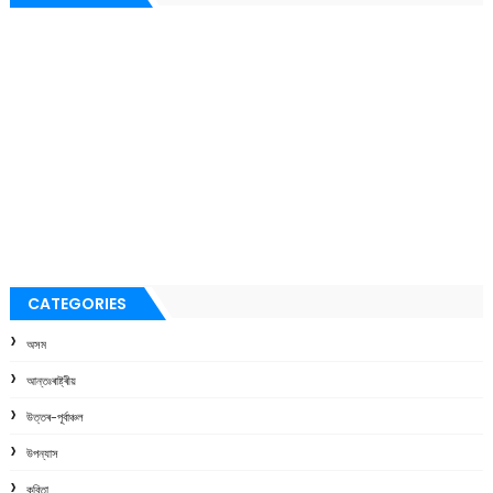
CATEGORIES
অসম
আন্তঃৰাষ্ট্ৰীয়
উত্তৰ-পূৰ্বাঞ্চল
উপন্যাস
কবিতা