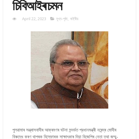
চিবিআইৰ চমন
April 22, 2023
মুখ্য-পৃষ্ঠা
,
ৰাষ্ট্ৰীয়
পুলৱামাৰ সন্ত্ৰাসবাদীৰ আক্ৰমণৰ ঘটনা সন্দৰ্ভত প্রধানমন্ত্ৰী নৰেন্দ্ৰ মোদীৰ
বিৰুদ্ধে কৰণ থাপৰক বিস্ফোৰক সাক্ষাৎকাৰ দিয়া বিজেপিৰ নেতা তথা জম্মু-