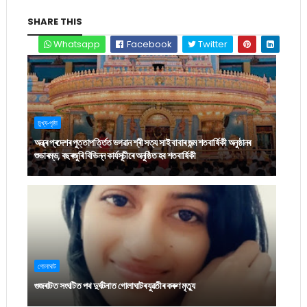
SHARE THIS
Whatsapp
Facebook
Twitter
মুখ্য-পৃষ্ঠা
অন্ধ্ৰ প্ৰদেশৰ পুত্তাপৰ্ত্তিত ভগৱান শ্ৰী সত্য সাই বাবাৰ জন্ম শতবাৰ্ষিকী অনুষ্ঠানৰ
শুভাৰম্ভ, বছৰজুৰি বিভিন্ন কাৰ্যসূচীৰে অনুষ্ঠিত হব শতবাৰ্ষিকী
গোলাঘাট
গুজৰাটত সংঘটিত পথ দুৰ্ঘটনাত গোলাঘাটৰ যুৱতীৰ কৰুণ মৃত্যু