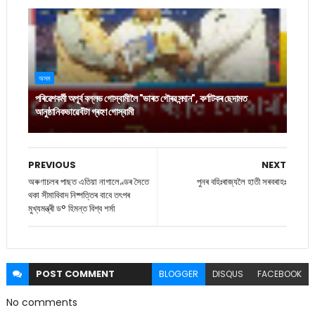
অসম
পৰিৱেশকৰ্মী অপূৰ্ব বল্লভ গোস্বামীলৈ "ভাৰত গৌৰৱ সন্মান", কৰ্ণাটকৰ ছেদামত
আনুষ্ঠানিকভাৱে বঁটা গ্ৰহণ গোস্বামী
PREVIOUS
NEXT
অৰুণাচলৰ পাছত এতিয়া নাগালেণ্ডৰ সৈতে
পুনৰ বহিঃৰাজ্যলৈ হাতী সৰবৰাহঃ
থকা সীমাবিবাদ নিষ্পত্তিৰ বাবে তৎপৰ
মুখ্যমন্ত্ৰী ড° হিমন্ত বিশ্ব শৰ্মা
POST
COMMENT
BLOGGER
DISQUS
FACEBOOK
No comments