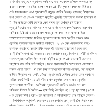
চাৰিখনকৈ ৰাজ্যত ৰাজ্যপালৰ পদবী লাভ কৰা সত্যপাল মালিকে অলপতে ‘দ্য
বায়াৰ’ৰ বৰেণ্য সাংবাদিক কৰণ থাপাৰক এটা বিস্ফোৰক সাক্ষাৎকাৰ দিছিল।
সেই সাক্ষাৎকাৰত তেওঁ প্ৰধানমন্ত্ৰী নৰেন্দ্ৰ মোদীৰ বিৰুদ্ধে ইমানেই বিস্ফোৰক
কথা কৈছিল যে তেওঁক যিকোনো মুহূর্ততে কেন্দ্রীয় তদন্তকাৰী সংস্থা চিবিআই বা
ই-ডিৰ জৰিয়তে মোদী চৰকাৰে জেৰা কৰাব বুলি দেশজুৰি চৰ্চা হৈছিল।
প্ৰত্যাশিতভাৱে কৰণ থাপাৰক সাক্ষাৎকাৰ দিয়াৰ এপষেকৰ ভিতৰতে সত্যপাল
মালিকক চিবিআইয়ে জেৰাৰ বাবে আমন্ত্রণ জনালে।কৰণ থাপাৰক দিয়া
সাক্ষাৎকাৰত সত্যপাল মালিকে পুলৱামাৰ ঘটনাৰ বাবে কেন্দ্রীয় চৰকাৰ আৰু
কেন্দ্ৰীয় গৃহমন্ত্ৰণালয়ক জগৰীয়া কৰিছিল। ২০১৯ চনৰ ফেব্ৰুৱাৰীত জম্মু-
কাশ্মীৰৰ পুলৱামাত সন্ত্রাসবাদীৰ আত্মঘাতী আক্ৰমণত চিআৰপিএফৰ জম্মু-
কাশ্মীৰলৈ গৈ থকা এটা কনভয়ৰ ৪০জন জোৱানৰ মৃত্যু হৈছিল। সেইদিনা ঘটনাৰ
সময়ত প্রধানমন্ত্ৰীয়ে জিম কৰবেট ৰাষ্ট্ৰীয় উদ্যানত এটা বেচৰকাৰী চেনেলৰ
অনুষ্ঠানৰ বাবে শুটিং কৰি আছিল। ফলত প্রধানমন্ত্ৰীৰ সৈতে কাৰো যোগাযোগ
সম্ভৱ হোৱা নাছিল। থাপাৰক দিয়া সাক্ষাৎকাৰত মালিকে কৈছিল, জিম কৰবেট
ৰাষ্ট্ৰীয় উদ্যানৰ পৰা ওলাই যেতিয়া প্রধানমন্ত্রী মোদীয়ে তেওঁক ফোন কৰিছিল
তেতিয়া তেওঁ কৈছিল যে এই ঘটনাৰ বাবে কেন্দ্ৰীয় চৰকাৰ আৰু কেন্দ্ৰীয়
গৃহমন্ত্রণালয় জগৰীয়া। তেতিয়াই প্ৰধানমন্ত্রী মোদীয়ে তেওঁক মনে মনে
থাকিবলৈ নিৰ্দেশ দি কৈছিল— ইয়ে কিছি ঔৰ ছিজ হো। তুম চুপ ৰহো। (এয়া
এক বেলেগ ঘটনা। তুমি একো নামাতিবা।) সাক্ষাৎকাৰত পুনৰ মালিকে কৈছিল-
- চিআৰপিএফ কর্তৃপক্ষই চৰকাৰক ১০০০ জোৱান জম্মু-কাশ্মীৰলৈ নিয়াৰ বাবে
পাঁচখন বিমান বিচাৰিছিল। কিন্তু কেন্দ্ৰীয় চৰকাৰে সেই অনুৰোধ প্রত্যাখ্যান