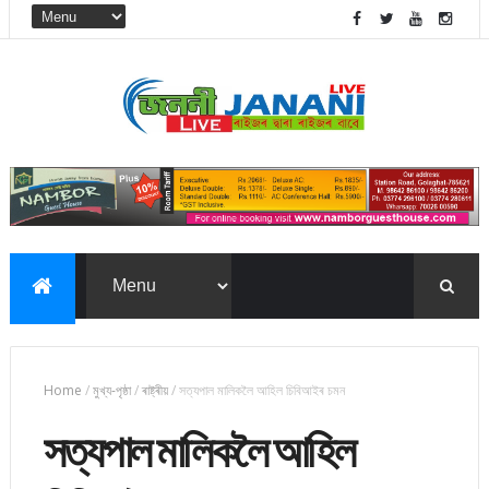
Home
/
মুখ্য-পৃষ্ঠা
/
ৰাষ্ট্ৰীয়
/
সত্যপাল মালিকলৈ‌ আহিল চিবিআইৰ চমন
সত্যপাল মালিকলৈ‌ আহিল