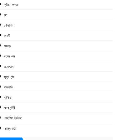
ক্রীড়া-জগত
গল্প
গোলাঘাট
জননী
প্ৰবন্ধ
বতৰৰ খবৰ
মনোৰঞ্জন
মুখ্য-পৃষ্ঠা
ৰাজনীতি
ৰাষ্ট্ৰীয়
শব্দৰ পৃথিবী
শেহতীয়া ভিডিঅ’
স্বাস্থ্য বাৰ্তা