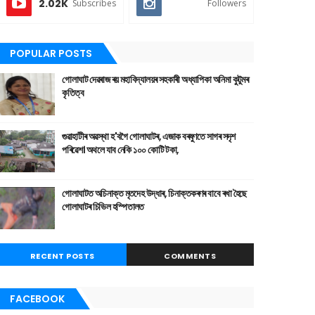
2.02K
Subscribes
Followers
POPULAR POSTS
গোলাঘাট দেৱৰাজ ৰয় মহাবিদ্যালয়ৰ সহকাৰী অধ্যাপিকা অনিমা কুটুমৰ
কৃতিত্ব
গুৱাহাটীৰ অৱস্থা হ'বগৈ গোলাঘাটৰ, এজাক বৰষুণতে সাগৰ সদৃশ
পৰিৱেশ। অথলে যাব নেকি ১০০ কোটি টকা,
গোলাঘাটত অচিনাক্ত মৃতদেহ উদ্ধাৰ, চিনাক্তকৰণৰ বাবে ৰখা হৈছে
গোলাঘাটৰ চিভিল হস্পিতালত
RECENT POSTS
COMMENTS
FACEBOOK