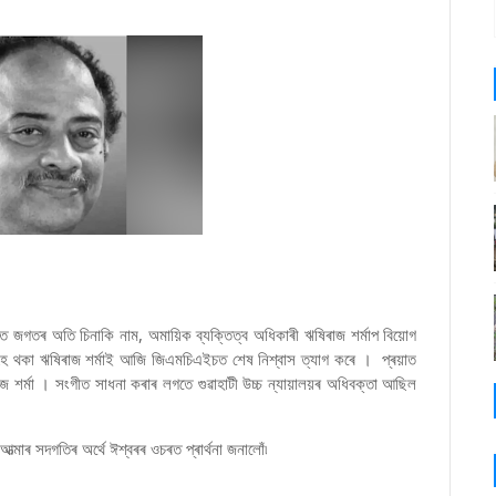
গীত জগতৰ অতি চিনাকি নাম, অমায়িক ব্যক্তিত্ব অধিকাৰী ঋষিৰাজ শৰ্মাপ বিয়োগ
ৈ থকা ঋষিৰাজ শৰ্মাই আজি জিএমচিএইচত শেষ নিশ্বাস ত্যাগ কৰে । প্ৰয়াত
িৰাজ শৰ্মা । সংগীত সাধনা কৰাৰ লগতে গুৱাহাটী উচ্চ ন্যায়ালয়ৰ অধিবক্তা আছিল
্মাৰ সদগতিৰ অৰ্থে ঈশ্বৰৰ ওচৰত প্ৰাৰ্থনা জনালোঁ৷