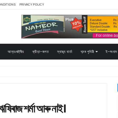
ONDITIONS
PRIVACY POLICY
আন্তঃৰাষ্ট্ৰীয়
ক্রীড়া-জগত
স্বাস্থ্য বাৰ্তা
শব্দৰ পৃথিৱী
ই-সংবাদ 
া ঋষিৰাজ শৰ্মা আৰু নাই।