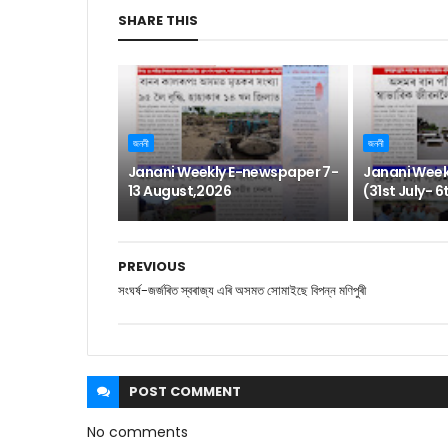
SHARE THIS
জননী
জননী
Janani Weekly E-newspaper 7-
Janani Week
13 August,2026
(31st July- 
PREVIOUS
সংঘৰ্ষ-জৰ্জৰিত স্বৰাজ্য এৰি অসমত সোমাইছে বিপন্ন মণিপুৰী
POST
COMMENT
No comments