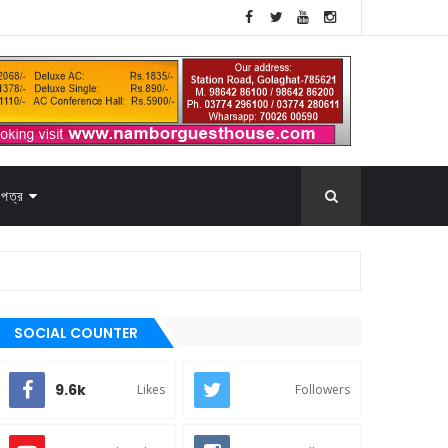
পত্র
SOCIAL COUNTER
9.6k
Likes
Followers