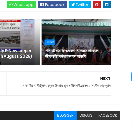
Whatsapp
Facebook
Twitter
গোলাঘাট
ly E-Newspeper
গোলাঘাটত মণিকাঞ্চন কলা নিকেতনে আয়োজন
6th August, 2026)
গ্ৰীষ্মকালীন কৰ্মশালাৰ সফল সামৰণি
NEXT
যোৰহাটত হানীট্ৰেপিং চক্রৰ উৎখাত:মূল মাষ্টাৰমাইণ্ডসহ ২ সংগীক গ্রেপ্তাৰ
BLOGGER
DISQUS
FACEBOOK