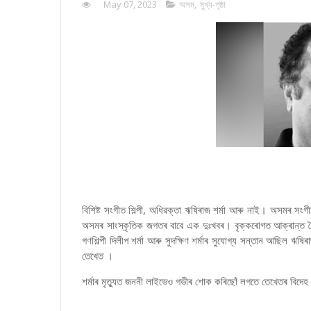
May 07, 2023
অসম
,
মুখ্য-পৃষ্ঠা
বিশিষ্ট সংগীত শিল্পী, অধিৱক্তা ঋষিৰাজ শৰ্মা আৰু নাই। অসমৰ সং
অসমৰ সাংস্কৃতিক জগতৰ বাবে এক দুঃখবৰ। বৃক্কৰোগত আক্ৰান্ত হ
গণশিল্পী দিলীপ শৰ্মা আৰু সুদক্ষিণ শৰ্মাৰ সুযোগ্য সন্তান আছিল ঋষ
তেখেত ।
শৰ্মাৰ মৃত্যুত জননী লাইভেও গভীৰ শোক কৰিছোঁ লগতে তেখেতৰ বিদেহ আত