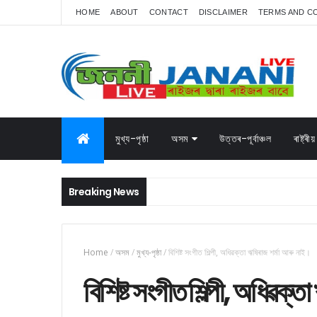
HOME
ABOUT
CONTACT
DISCLAIMER
TERMS AND C
মুখ্য-পৃষ্ঠা
অসম
উত্তৰ-পূৰ্বাঞ্চল
ৰাষ্ট্ৰীয়
Breaking News
Home
/
অসম
/
মুখ্য-পৃষ্ঠা
/
বিশিষ্ট সংগীত শিল্পী, অধিৱক্তা ঋষিৰাজ শৰ্মা আৰু নাই।
বিশিষ্ট সংগীত শিল্পী, অধিৱক্ত