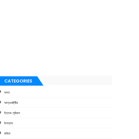
CATEGORIES
অসম
আন্তঃৰাষ্ট্ৰীয়
উত্তৰ-পূৰ্বাঞ্চল
উপন্যাস
কবিতা