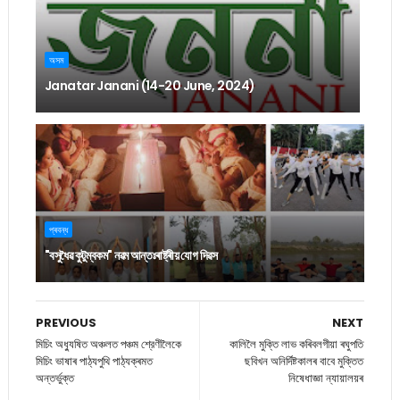
অসম
Janatar Janani (14-20 June, 2024)
প্ৰবন্ধ
"বসুধৈৱ কুটুম্বকম" নৱম আন্তঃৰাষ্ট্ৰীয় যোগ দিৱস
PREVIOUS
NEXT
মিচিং অধ্যুষিত অঞ্চলত পঞ্চম শ্রেণীলৈকে
কালিলৈ মুক্তি লাভ কৰিবলগীয়া ৰঘুপতি
মিচিং ভাষাৰ পাঠ্যপুথি পাঠ্যক্ৰমত
ছবিখন অনিৰ্দিষ্টকালৰ বাবে মুক্তিত
অন্তৰ্ভুক্ত
নিষেধাজ্ঞা ন্যায়ালয়ৰ