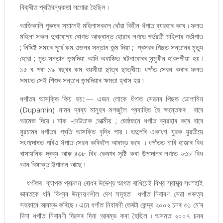
বিক্ৰীত প্ৰতিবন্ধকতা লগোৱা হৈছিল ৷
আজিকালি পুৰুষৰ সমানেই মহিলাসকলে ধোঁৱা বিহীন ধঁপাত ব্যৱহাৰ কৰে ৷ ফলত
মহিলা সকল দুৰাৰোগ্য ৰোগত আক্ৰান্ত হোৱাৰ লগতে গৰ্ভৱতী মহিলাৰ গৰ্ভাপাত
; নিদ্দিষ্ট সময়ৰ পূৰ্বে কম ওজনৰ সন্তান জন্ম দিয়া ; প্ৰসৱৰ পিছত সন্তানৰ মৃত্যু
হোৱা ; মৃত সন্তান জন্মদিয়া আদি অবাঞ্চিত ঘটনাবোৰৰ সন্মুখীন হ’বলগীয়া হয় ৷
১৫ ৰ পৰা ১৯ বছৰৰ কম বয়সীয়া ছাত্ৰ ছাত্ৰীয়ে ধপাঁত সেৱন কৰাৰ ফলত
সময়ত সেই শিশুৰ সন্তান জন্মদিয়াৰ ক্ষমতা হ্ৰাস হয় ৷
ধপাঁতৰ আসক্তি কিয় হয়::— এজন লোকে ধঁপাত সেৱনৰ পিছত ডোপামিন
(Dupamin) নামৰ দ্ৰব্য মানুহৰ মগজুলৈ প্ৰবাহিত হৈ ক্ষন্তেকৰ বাবে
আমেজ দিয়ে ৷ মাক -দেউতাক ;আত্মীয় ; জেষ্ঠজনে ধপাঁত ব্যৱহাৰ কৰে বাবে
যুৱচামৰ ধপাঁতৰ প্ৰতি আসক্তি বৃদ্ধি পায় ৷ তদুপৰি একাংশ যুৱক যুৱতীয়ে
সংগদোষত পৰিও ধঁপাত সেৱন কৰিবলৈ আৰম্ভ কৰে ৷ ধপাঁতত চাৰি হাজাৰ বিধ
ৰাসায়নিক দ্ৰব্য আৰু ৪৩৮ বিধ কেঞ্চাৰ সৃষ্টি কৰা উপাদানৰ লগতে ২৩৮ বিধ
আন বিষাক্ত উপাদান আছে ৷
ধপাঁতৰ ব্যাপক প্ৰচলন ৰোধৰ উদ্দেশ্য আগত ৰাখিয়েই বিশ্ব স্বাস্থ্য সংস্হাই
ভাৰতকে ধৰি বিশ্বৰ উন্নয়ণশীল দেশ সমূহত ধপাঁত নিবাৰণ সেৱা গুৰুত্ব
সহকাৰে আৰম্ভ কৰিছে ৷ এনে ধপাঁত নিবাৰণী তেৰটা কেন্দ্ৰ ২০০২ চনৰ ৩১ মে’ৰ
দিনা ধপাঁত নিবাৰণী দিৱসৰ দিনা আৰম্ভ কৰা হৈছিল ৷ অসমত ২০০৭ চনৰ