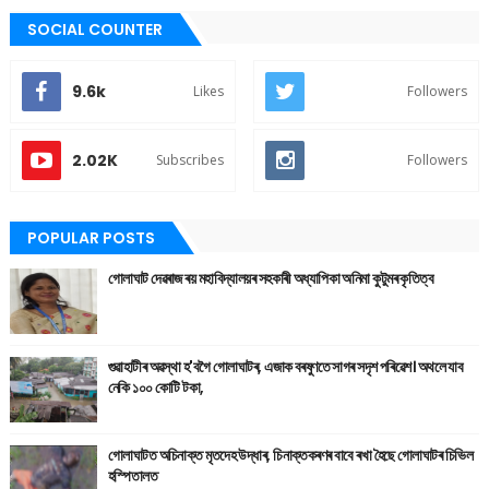
SOCIAL COUNTER
9.6k
Likes
Followers
2.02K
Subscribes
Followers
POPULAR POSTS
গোলাঘাট দেৱৰাজ ৰয় মহাবিদ্যালয়ৰ সহকাৰী অধ্যাপিকা অনিমা কুটুমৰ কৃতিত্ব
গুৱাহাটীৰ অৱস্থা হ'বগৈ গোলাঘাটৰ, এজাক বৰষুণতে সাগৰ সদৃশ পৰিৱেশ। অথলে যাব
নেকি ১০০ কোটি টকা,
গোলাঘাটত অচিনাক্ত মৃতদেহ উদ্ধাৰ, চিনাক্তকৰণৰ বাবে ৰখা হৈছে গোলাঘাটৰ চিভিল
হস্পিতালত