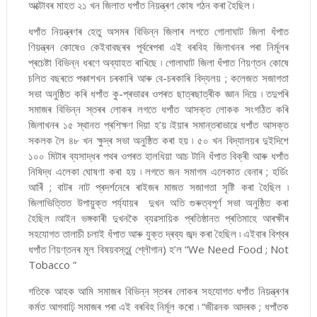
অক্টোবৰ মাহত ২১ খন জিলাত ধপাঁত নিয়ন্ত্ৰণ কোষ গঠন কৰা হৈছিল ৷
ধপাঁত নিয়ন্ত্ৰণৰ হেতু অসমৰ বিভিন্ন জিলাৰ লগতে গোলাঘাট জিলা ধঁপাত
ণিয়ন্ত্ৰন কোষেও কেইবাবছৰৰ পূৰ্বৰেপৰা এই বৰবিহ জিলাখনৰ পৰা নিৰ্মূলৰ
প্ৰচেষ্টা বিভিন্ন ধৰণে অব্যাহত ৰাখিছে ৷ গোলাঘাট জিলা ধঁপাত ণিয়ণ্তন কোষে
চলিত বছৰতে পঞ্চাশখন চৰকাৰি আৰু বে-চৰকাৰি বিদ্যলয় ; কলেজত সজাগতা
সভা অনুষ্ঠিত কৰি ধপাঁত কু-প্ৰভাৱৰ ওপৰত ছাত্ৰছাত্ৰীক জ্ঞান দিয়ে ৷ তদুপৰি
সমাজৰ বিভিন্ন স্তৰৰ লোকৰ লগতে ধপাঁত আসক্ত লোকক সংগঠিত কৰি
জিলাখনৰ ১৫ স্থানত প্ৰশিক্ষণ দিয়া হ’য় ৷ইয়াৰ সমান্তৰাভাৱে ধপাঁত আসক্ত
সকলক লৈ ৪৮ খন ক্ষুদ্ৰ সভা অনুষ্ঠিত কৰা হয় ৷ ৫০ খন বিদ্যালয়ৰ দুইদিশে
১০০ মিটাৰ ব্যসাদ্ধৰ পথৰ ওপৰত হালধিয়া আচ টানি ধঁপাত বিক্ৰী আৰু ধপাঁত
নিষিদ্ধ এলেকা ঘোষণা কৰা হয় ৷ লগতে জন সমাগম এলেকাত বেনাৰ ; হৰ্ডিং
আৰিঁ ; বাটৰ নাট প্ৰদৰ্শনেৰে ৰাইজৰ মাজত সজাগতা সৃষ্টি কৰা হৈছিল ৷
জিলাভিত্তিত উপায়ুক্ত পৰ্য্যায়ৰ দুখন অতি গুৰুত্বপূৰ্ণ সভা অনুষ্ঠিত কৰা
হৈছিল ৷আইন ভঙ্গকাৰী দুখনকৈ ব্যৱসায়িক প্ৰতিষ্ঠানত প্ৰতিমাহে আৰক্ষীৰ
সহযোগত তালাচী চলাই ধঁপাত আৰু যুক্ত দ্ৰব্য জব্দ কৰা হৈছিল ৷ এইবাৰ বিশ্বৰ
ধপাঁত ণিয়ণ্তনৰ মূল বিষয়বস্তু( শ্লৌগান) হ’ল “We Need Food ; Not
Tobacco ”
গতিকে আহক আমি সমাজৰ বিভিন্ন স্তৰৰ লোকৰ সহযোগত ধপাঁত নিয়ন্ত্ৰণৰ
কৰ্মত আগবাঢ়ি সমাজৰ পৰা এই বৰবিহ নিৰ্মূল কৰো ৷ “জীৱনক আদৰক ; ধপাঁতক