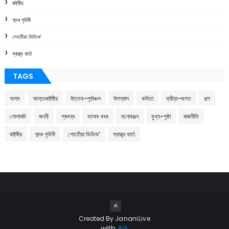
ৰাষ্ট্ৰীয়
শব্দৰ পৃথিবী
শেহতীয়া ভিডিঅ’
স্বাস্থ্য বাৰ্তা
TAGS
অসম
আন্তঃৰাষ্ট্ৰীয়
উত্তৰ-পূৰ্বাঞ্চল
উপন্যাস
কবিতা
ক্রীড়া-জগত
গল্প
গোলাঘাট
জননী
প্ৰবন্ধ
বতৰৰ খবৰ
মনোৰঞ্জন
মুখ্য-পৃষ্ঠা
ৰাজনীতি
ৰাষ্ট্ৰীয়
শব্দৰ পৃথিবী
শেহতীয়া ভিডিঅ’
স্বাস্থ্য বাৰ্তা
Created By
JananiLive
with
AG