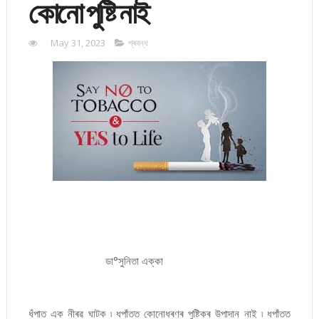
কোনো পুষ্টি নাই
May 31, 2023
প্ৰবন্ধ
ডা°সুনিতা এক্কা
ধঁপাত এক নীৰৱ ঘাটক ৷ ধপাঁতত কোনোধৰণৰ পুষ্টিকৰ উপাদান নাই ৷ ধপাঁতত