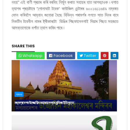
নহয়” এই বাণী প্ৰচাৰ কৰি বৰবিহ নিৰ্মূল কৰাত সহায়ৰ হাত আগবঢ়াওক ৷ ধপাত
ত্যাগৰ প্ৰচেষ্টাৰে “গোলাঘাট টবেক’ কাউঞ্চিল চেন্টাৰৰ ৬০০১৬১১৬৪৯ নম্বৰত
ফোন কৰিবলৈ আহ্বান জনোৱা হৈছে বিভিন্ন পৰামৰ্শৰ লগতে সাত দিনৰ বাবে
নিকটিন টবেনীল নামৰ ষ্ট্ৰীকাৰটো ডিঙিৰ পিছফালেলগাই দিয়াৰ পিছত সহজতে
আসক্তলোকে ধপাঁত ত্যাগ কৰিব পাৰে ৷
SHARE THIS
Whatsapp
Facebook
Twitter
প্ৰবন্ধ
মধ্যপ্ৰদেশৰ উজ্জেয়িন মহাকালেশ্বৰ মন্দিৰৰ ইতিবৃত্ত :