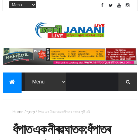
Home
/
প্ৰবন্ধ
/
ধঁপাত এক নীৰৱ ঘাতক:ধঁপাতৰ কোনো পুষ্টি নাই
ধঁপাত এক নীৰৱ ঘাতক:ধঁপাতৰ