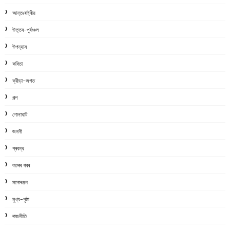
আন্তঃৰাষ্ট্ৰীয়
উত্তৰ-পূৰ্বাঞ্চল
উপন্যাস
কবিতা
ক্রীড়া-জগত
গল্প
গোলাঘাট
জননী
প্ৰবন্ধ
বতৰৰ খবৰ
মনোৰঞ্জন
মুখ্য-পৃষ্ঠা
ৰাজনীতি