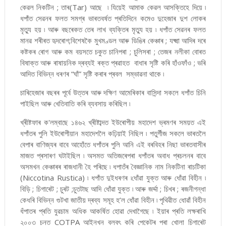
কেৱল নিকটিন ; তাৰ(Tar) আছে ৷ যিয়েই আমাক কেৱল আসক্তিহে দিয়ে ৷
ধপাঁত সেৱনৰ ফলত সমগ্ৰ ভাৰতবৰ্ষত প্ৰতিদিনে কমেও দুহেজাৰ দুশ লোকৰ
মৃত্যু হয় ৷ আৰু বছৰেকত তেৰ লাখ ব্যক্তিৰ মৃত্যু হয় ৷ ধপাঁত সেৱনৰ ফলত
মানৱ শৰীৰত হৃদৰোগ;বিশেষকৈ মুখমণ্ডল আৰু ডিঙিৰ কেঞ্চাৰ ; যক্ষ্মা আদিৰ দৰে
কষ্টকৰ ৰোগ আৰু কম বয়সতে চকুত চানিপৰা ; চুলিসৰা ; তেজৰ নলীকা বোৰত
বিষাক্ত আৰু ৰাষায়নিক দ্ৰব্যই ৰক্ত প্ৰৱাহত বাধাৰ সৃষ্টি কৰি হাঁওফাঁও ; ভৰি
আদিত বিভিন্ন ধৰণৰ “ঘাঁ” সৃষ্টি কৰাৰ প্ৰবল সম্ভাৱনা থাকে ৷
চাৰিহেজাৰ বছৰৰ পূৰ্বে উত্তৰ আৰু দক্ষিণ আমেৰিকাৰ বাসিন্দা সকলে ধপাঁত চিনি
পাইছিল আৰু খেতিবাতি কৰি ব্যবসায় কৰিছিল ৷
খ্ৰীষ্টফাৰ ক'লম্বাছে ১৪৬২ খ্ৰীষ্টাব্দত ইউৰোপীয় মহাদেশ ভ্ৰমণৰ সময়ত এই
ধপাঁতৰ পুলি ইউৰোপীয়ান মহাদেশলৈ কঢ়িয়াই নিছিল ৷ পতুৰ্গীজ সকলে ভাৰতলৈ
বেপাৰ বাণিজ্যৰ বাবে আহোঁতে ধপাঁতৰ পুলি আনি এই বৰবিহৰ নিছা ভাৰতবাসীৰ
মাজত প্ৰসাৰণ ঘটাইছিল ৷ অসমত অতিজৰেপৰা ধপাঁতৰ অবাধ প্ৰচলনৰ বাবে
অসমখন কেঞ্চাৰৰ ৰাজধানী হৈ পৰিছে ৷ ধপাতঁৰ বৈজ্ঞানিক নাম নিকটিনা ৰাচটিকা
(Niccotina Rustica) ৷ ধপাঁত দুইধৰণৰ ৷ধোঁৱা যুক্ত আৰু ধোঁৱা বিহীন ৷
বিড়ি ; চিগাৰেট ; চুৰট ;চুতটাছ আদি ধোঁৱা যুক্ত ৷ আৰু জৰ্দ্দা ; চিখৰ ; ৰজনীগন্ধা
কেধৰি বিভিন্ন গুটখা জাতীয় দ্ৰব্য সমূহ হ’ল ধোঁৱা বিহীন ৷ পৃথিৱীত ধোৱাঁ বিহীন
ধঁপাতৰ প্ৰতি যুৱচাম অধিক আকৰ্ষিত হোৱা দেখাগৈছে ৷ ইয়াৰ প্ৰতি লক্ষৰাখি
২০০৩ চনত COTPA আইনখন বলবৎ কৰি পেকেটৰ পৰা খোলা চিগাৰেট