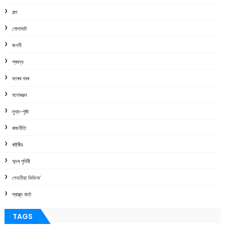
গল্প
গোলাঘাট
জননী
প্ৰবন্ধ
বতৰৰ খবৰ
মনোৰঞ্জন
মুখ্য-পৃষ্ঠা
ৰাজনীতি
ৰাষ্ট্ৰীয়
শব্দৰ পৃথিবী
শেহতীয়া ভিডিঅ’
স্বাস্থ্য বাৰ্তা
TAGS