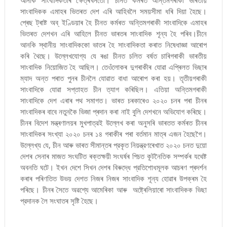
সাংবাদিকক এমাহৰ ভিতৰত দেশ এৰি আহিবলৈ সময়সীমা ধৰি দিয়া হৈছে।
প্ৰেছ ট্ৰাষ্ট অব্ ইণ্ডিয়াৰ হৈ চীনত কৰ্মৰত অন্তিমগৰাকী সাংবাদিকে এমাহৰ
ভিতৰত দেশখন এৰি আহিলে চীনত ভাৰতৰ সাংবাদিক শূন্য হৈ পৰিব।চীনে
আনকি স্থানীয় সাংবাদিককো ভাতৰ হৈ সাংবাদিকতা কৰাত নিষেধাজ্ঞা আৰোপ
কৰি থৈছে। উল্লেখযোগ্য যে ৰঙা চীনত চলিত বৰ্ষত চাৰিগৰাকী ভাৰতীয়
সাংবাদিক নিয়োজিত হৈ আছিল। তেওঁলোকৰ দুগৰাকীৰ যোৱা এপ্ৰিলত ভিছাৰ
ম্যাদ অন্ত পৰাত পুনৰ চীনলৈ যোৱাত বাধা আৰোপ কৰা হয়। তৃতীয়গৰাকী
সাংবাদিকে যোৱা সপ্তাহত চীন ত্যাগ কৰিছিল। এতিয়া অন্তিমগৰাকী
সাংবাদিকে দেশ এৰাৰ পথ সমাগত। ভাৰত চৰকাৰেও ২০২০ চনৰ পৰা চীনৰ
সাংবাদিকৰ বাবে নতুনকৈ ভিজা প্ৰদান কৰা নাই বুলি দেশখনে অভিযোগ কৰিছে।
চীনৰ বিদেশ মন্ত্ৰণালয়ৰ মুখপাত্রই উল্লেখ কৰা অনুসৰি ভাৰতত কৰ্মৰত চীনৰ
সাংবাদিকৰ সংখ্যা ২০২০ চনৰ ১৪ গৰাকীৰ পৰা বৰ্তমান মাত্ৰ এজন হৈছেগৈ।
উল্লেখ্য যে, চীন আৰু ভাৰত সীমান্তৰ প্রকৃত নিয়ন্ত্রণৰেখাত ২০২০ চনত দুয়ো
দেশৰ সেনাৰ মাজত সংঘটিত ৰক্তক্ষয়ী সংঘৰ্ষৰ পিচত কূটনৈতিক সম্পৰ্কৰ যথেষ্ট
অবনতি ঘটে। ইখন দেশে সিখন দেশৰ বিৰুদ্ধে প্রতিশোধমূলক আচৰণ প্ৰদৰ্শন
কৰাৰ পৰিণতিত উভয় দেশত নিজৰ নিজৰ সাংবাদিক শূন্য হোৱাৰ উপক্ৰম হৈ
পৰিছে। চীনৰ সৈতে অৱশ্যে আমেৰিকা আৰু অষ্ট্ৰেলিয়াৰো সাংবাদিকক ভিছা
প্রদানক লৈ সংঘাতৰ সৃষ্টি হৈছে।