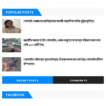
POPULAR POSTS
গোলাঘাট দেৱৰাজ ৰয় মহাবিদ্যালয়ৰ সহকাৰী অধ্যাপিকা অনিমা কুটুমৰ কৃতিত্ব
গুৱাহাটীৰ অৱস্থা হ'বগৈ গোলাঘাটৰ, এজাক বৰষুণতে সাগৰ সদৃশ পৰিৱেশ। অথলে যাব
নেকি ১০০ কোটি টকা,
গোলাঘাটত অচিনাক্ত মৃতদেহ উদ্ধাৰ, চিনাক্তকৰণৰ বাবে ৰখা হৈছে গোলাঘাটৰ চিভিল
হস্পিতালত
RECENT POSTS
COMMENTS
FACEBOOK