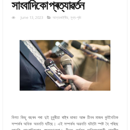
সাংবাদিকো প্ৰত্যাৱৰ্তন
June 13, 2023
আন্তঃৰাষ্ট্ৰীয়
,
মুখ্য-পৃষ্ঠা
বিগত কিছু বছৰৰ পৰা দুই চুবুৰীয়া ৰাষ্ট্ৰ ভাৰত আৰু চীনৰ মাজৰ কুটনৈতিক
সম্পর্কৰ অধিক অবনতি ঘটিছে। এই সম্পর্কৰ অৱনতি ঘটাটো স্পষ্ট হৈ পৰিছে
আনকি সাংবাদিকতাৰ ক্ষেত্ৰখনতো। চীনত কৰ্মৰত অন্তিমগৰাকী ভাৰতীয়