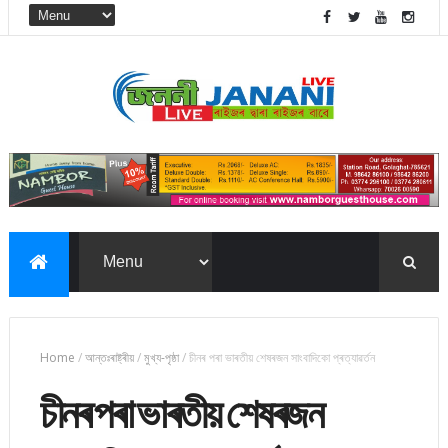
Home
/
আন্তঃৰাষ্ট্ৰীয়
/
মুখ্য-পৃষ্ঠা
/
চীনৰ পৰা ভাৰতীয় শেষৰজন সাংবাদিকো প্ৰত্যাৱৰ্তন
চীনৰ পৰা ভাৰতীয় শেষৰজন