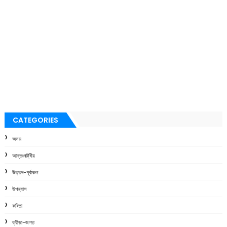
CATEGORIES
অসম
আন্তঃৰাষ্ট্ৰীয়
উত্তৰ-পূৰ্বাঞ্চল
উপন্যাস
কবিতা
ক্রীড়া-জগত