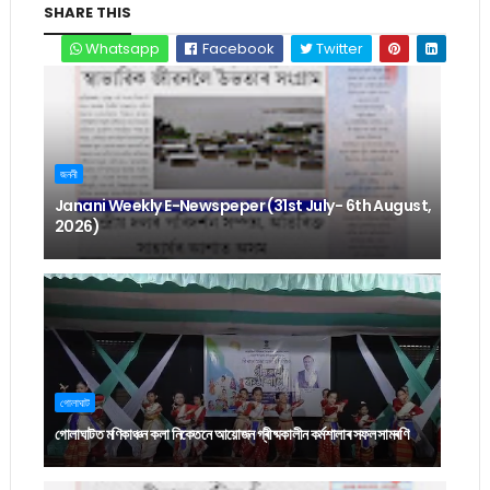
SHARE THIS
Whatsapp
Facebook
Twitter
জননী
Janani Weekly E-Newspeper (31st July- 6th August,
2026)
গোলাঘাট
গোলাঘাটত মণিকাঞ্চন কলা নিকেতনে আয়োজন গ্ৰীষ্মকালীন কৰ্মশালাৰ সফল সামৰণি