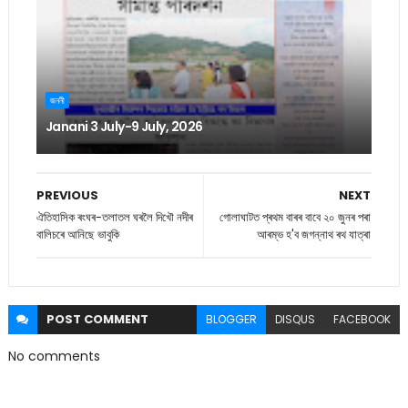
জননী
Janani 3 July-9 July, 2026
PREVIOUS
NEXT
ঐতিহাসিক ৰংঘৰ-তলাতল ঘৰলৈ দিখৌ নদীৰ
গোলাঘাটত প্ৰথম বাৰৰ বাবে ২০ জুনৰ পৰা
বালিচৰে আনিছে ভাবুকি
আৰম্ভ হ'ব জগন্নাথ ৰথ যাত্ৰা
POST
COMMENT
BLOGGER
DISQUS
FACEBOOK
No comments