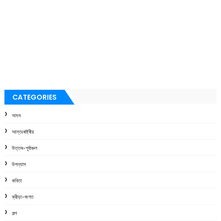
CATEGORIES
অসম
আন্তঃৰাষ্ট্ৰীয়
উত্তৰ-পূৰ্বাঞ্চল
উপন্যাস
কবিতা
ক্রীড়া-জগত
গল্প