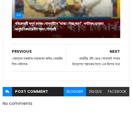
অসম
পৰিৱেশকৰ্মী অপূৰ্ব বল্লভ গোস্বামীলৈ "ভাৰত গৌৰৱ সন্মান", কৰ্ণাটকৰ ছেদামত
আনুষ্ঠানিকভাৱে বঁটা গ্ৰহণ গোস্বামী
PREVIOUS
NEXT
গ্ৰেপ্তাৰ নকৰাকৈ লক্‌আপত ৰাখিব নোৱাৰিব
ভাৰতীয় ষ্টেট বেংক গোলাঘাট শাখাৰ
শিশু-মহিলাক
উদ্যোগত গ্ৰাহকৰ সৈতে এক বিশেষ সভা
POST
COMMENT
BLOGGER
DISQUS
FACEBOOK
No comments