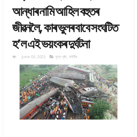
আন্ধাৰ নামি আহিল বহুতৰ
জীৱনলৈ, কাৰ ভুলৰ বাবে সংঘটিত
হ’ল এই ভয়ংকৰ দুৰ্ঘটনা
June 03, 2023
মুখ্য-পৃষ্ঠা
,
ৰাষ্ট্ৰীয়