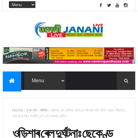
Home
/
মুখ্য-পৃষ্ঠা
/
ৰাষ্ট্ৰীয়
/
ওড়িশাৰ ৰেল দুৰ্ঘটনাঃ ছেকেণ্ড আন্ধাৰ নামি আহিল বহুতৰ জীৱনলৈ,
কাৰ ভুলৰ বাবে সংঘটিত হ’ল এই ভয়ংকৰ দুৰ্ঘটনা
ওড়িশাৰ ৰেল দুৰ্ঘটনাঃ ছেকেণ্ড