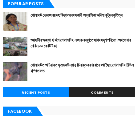
POPULAR POSTS
গোলাঘাট দেৱৰাজ ৰয় মহাবিদ্যালয়ৰ সহকাৰী অধ্যাপিকা অনিমা কুটুমৰ কৃতিত্ব
গুৱাহাটীৰ অৱস্থা হ'বগৈ গোলাঘাটৰ, এজাক বৰষুণতে সাগৰ সদৃশ পৰিৱেশ। অথলে যাব
নেকি ১০০ কোটি টকা,
গোলাঘাটত অচিনাক্ত মৃতদেহ উদ্ধাৰ, চিনাক্তকৰণৰ বাবে ৰখা হৈছে গোলাঘাটৰ চিভিল
হস্পিতালত
RECENT POSTS
COMMENTS
FACEBOOK