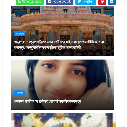
Whatsapp
Facebook
Twitter
মুখ্য-পৃষ্ঠা
অন্ধ্ৰ প্ৰদেশৰ পুত্তাপৰ্ত্তিত ভগৱান শ্ৰী সত্য সাই বাবাৰ জন্ম শতবাৰ্ষিকী অনুষ্ঠানৰ
শুভাৰম্ভ, বছৰজুৰি বিভিন্ন কাৰ্যসূচীৰে অনুষ্ঠিত হব শতবাৰ্ষিকী
গোলাঘাট
গুজৰাটত সংঘটিত পথ দুৰ্ঘটনাত গোলাঘাটৰ যুৱতীৰ কৰুণ মৃত্যু