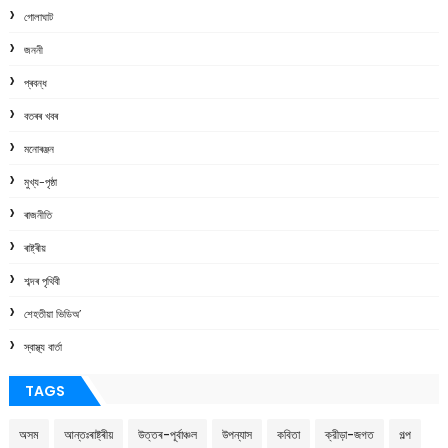
গোলাঘাট
জননী
প্ৰবন্ধ
বতৰৰ খবৰ
মনোৰঞ্জন
মুখ্য-পৃষ্ঠা
ৰাজনীতি
ৰাষ্ট্ৰীয়
শব্দৰ পৃথিবী
শেহতীয়া ভিডিঅ’
স্বাস্থ্য বাৰ্তা
TAGS
অসম
আন্তঃৰাষ্ট্ৰীয়
উত্তৰ-পূৰ্বাঞ্চল
উপন্যাস
কবিতা
ক্রীড়া-জগত
গল্প