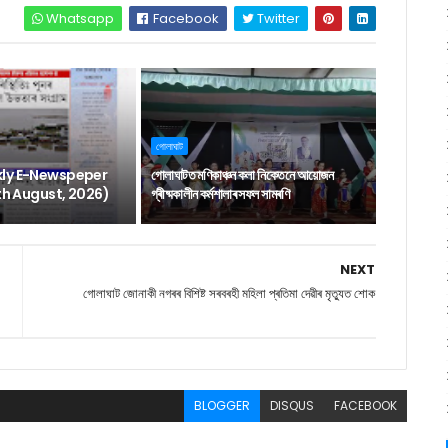
Whatsapp
Facebook
Twitter
গোলাঘাট
ly E-Newspeper
গোলাঘাটত মণিকাঞ্চন কলা নিকেতনে আয়োজন
6th August, 2026)
গ্ৰীষ্মকালীন কৰ্মশালাৰ সফল সামৰণি
NEXT
গোলাঘাট জোনাকী নগৰৰ‌ বিশিষ্ট সৰবৰহী মহিলা প্ৰতিমা দেৱীৰ মৃত্যুত শোক
BLOGGER
DISQUS
FACEBOOK