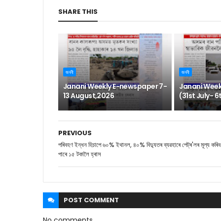
SHARE THIS
জননী
জননী
Janani Weekly E-newspaper 7-
Janani Week
13 August,2026
(31st July- 
PREVIOUS
পৰিবহণ ইন্ধন হিচাপে ৬০% ইথানল, ৪০% বিদ্যুতৰ ব্যৱহাৰে পেট্ৰ'লৰ মূল্য কৰিব
পাৰে ১৫ টকালৈ হ্ৰাস
POST
COMMENT
No comments