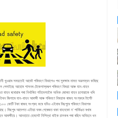
নী খুওৱাৰ সময়তেই আকৌ পৰিবহণ বিভাগেও পথ সুৰক্ষাৰ নামত অৱলম্বন কৰিছে
জাল পেলাইছে আহোম শাসনৰ টেকেলাস্বৰূপ পৰিবহণ বিষয়া আৰু যান-বাহন
্কিঙত বাহন ৰখোৱাৰ পৰা নিৰ্ধাৰিত গতিবেগতকৈ অধিক জোৰত বাহন চলোৱাকে ধৰি
িখন জিলাৰে যান-বাহন আৰক্ষী আৰু পৰিবহণ বিষয়াক ৰাজহ সংগ্ৰহৰ টার্গেট
০-১,১০০ কোটি টকা ৰাজহ সংগ্ৰহ কৰে যদিও এইবাৰ দিছপুৰে পৰিবহণ বিভাগক
ৰিছে। দিছপুৰ আদেশত এতিয়া ঘৰৰ গেৰেজত থকা বাহনকো ন' পার্কিঙত ৰখাৰ
াহন আৰক্ষীয়ে। আনহাতে হেমলেট নিপিন্ধা বাইক চালকৰ পৰা ৰছিদ অবিহনে ধন