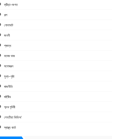
ক্রীড়া-জগত
গল্প
গোলাঘাট
জননী
প্ৰবন্ধ
বতৰৰ খবৰ
মনোৰঞ্জন
মুখ্য-পৃষ্ঠা
ৰাজনীতি
ৰাষ্ট্ৰীয়
শব্দৰ পৃথিবী
শেহতীয়া ভিডিঅ’
স্বাস্থ্য বাৰ্তা