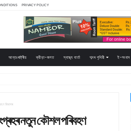
ONDITIONS
PRIVACY POLICY
আন্তঃৰাষ্ট্ৰীয়
ক্রীড়া-জগত
স্বাস্থ্য বাৰ্তা
শব্দৰ পৃথিৱী
ই-সংবাদ 
িবহণ বিভাগৰ
সংগ্ৰহৰ নতুন কৌশল পৰিবহণ