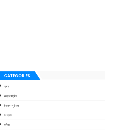
CATEGORIES
অসম
আন্তঃৰাষ্ট্ৰীয়
উত্তৰ-পূৰ্বাঞ্চল
উপন্যাস
কবিতা