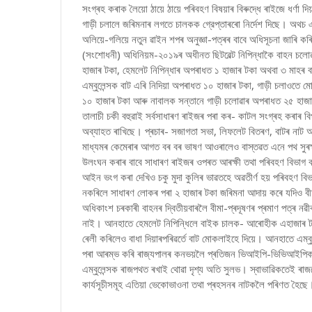
সংগ্ৰহ কৰাক লৈয়ো ঠায়ে ঠায়ে পৰিবহণ বিষয়াৰ বিৰুদ্ধে ৰাইজে ধর্ণা দিয়া
গাড়ী চলালে জৰিমনাৰ লগতে চালকক গ্রেপ্তাৰৰো নিৰ্দেশ দিছে। অথচ একেজ
অলিয়ে-গলিয়ে নতুন ৱাইন শপৰ অনুজ্ঞা-পত্ৰৰ বাবে অধিসূচনা জাৰি 
(সংশোধনী) অধিনিয়ম-২০১৯ৰ অধীনত ছিটবেল্ট নিপিন্ধাকৈ বাহন 
হাজাৰ টকা, হেমলেট নিপিন্ধাৰ অপৰাধত ১ হাজাৰ টকা অথবা ৩ মাহৰ বাব
এম্বুলেন্সক বাট এৰি নিদিয়া অপৰাধত ১০ হাজাৰ টকা, গাড়ী চলাওতে 
১০ হাজাৰ টকা আৰু নাবালক সন্তানে গাড়ী চলোৱাৰ অপৰাধত ২৫ হাজাৰ
তালাচী চকী বহুৱাই সৰ্বসাধাৰণ ৰাইজৰ পৰা কৰ- কাটল সংগ্ৰহ কৰাৰ ব
অব্যাহত ৰাখিছে। প্ৰচাৰ- সজাগতা সভা, লিফলেট বিতৰণ, বাটৰ নাট আদি
মাধ্যমৰ কেমেৰাৰ আগত বৰ বৰ ভাষণ আওৰালেও বাস্তৱত এনে পথ সুৰক
উলংঘন কৰাৰ বাবে সাধাৰণ ৰাইজৰ ওপৰত আৰক্ষী তথা পৰিবহণ বিভাগ বৰ্মত
আইন ভংগ কৰা দেখিও চকু মুদা কুলিৰ ভাৱতহে অৱতীৰ্ণ হয় পৰিবহণ বি
নকৰিলে সাধাৰণ লোকৰ পৰা ২ হাজাৰ টকা জৰিমনা আদায় কৰে যদিও বীম
অধিকাংশ চৰকাৰী বাহনৰ দ্বিতীয়বাৰলৈ বীমা-প্ৰদূষণৰ প্ৰমাণ পত্ৰ 
নাই। আনহাতে হেমলেট নিপিন্ধিলে বাইক চালক- আৰোহীক এহাজাৰ টকাকৈ
ৰেলী কৰিলেও বাধা দিয়াৰ
পৰিৱৰ্তে বাট মোকলাইহে দিয়ে। আনহাতে এম্বু
পৰা আৰম্ভ কৰি ৰাজ্যপালৰ কনভয়লৈ প্ৰতিজন ভিআইপি-ভিভিআইপিক ব
এম্বুলেন্সক ৰাজপথত ৰখাই থোৱা দৃশ্য অতি সুলভ। স্বাভাৱিকতেই ৰা
কাৰ্যসূচীসমূহ এতিয়া ভেকোভাওনা তথা প্ৰহসনৰ নাটকলৈ পৰিণত হৈছে