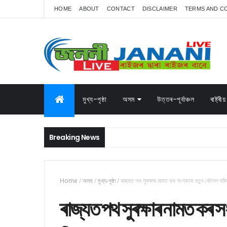
HOME
ABOUT
CONTACT
DISCLAIMER
TERMS AND C
মুখ্য-পৃষ্ঠা
অসম
উত্তৰ-পূৰ্বাঞ্চল
ৰাষ্ট্ৰীয়
Breaking News
Home
/
অসম
/
মুখ্য-পৃষ্ঠা
/
ৰাজ্যত পথ সুৰক্ষাৰ নামত কৰ সংগ্ৰহৰ নতুন কৌশল পৰ
ৰাজ্যত পথ সুৰক্ষাৰ নামত কৰ 