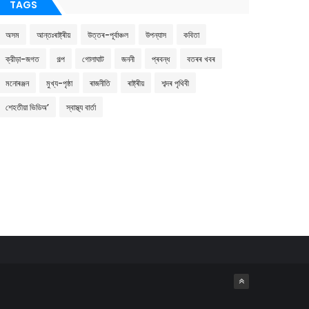
TAGS
অসম
আন্তঃৰাষ্ট্ৰীয়
উত্তৰ-পূৰ্বাঞ্চল
উপন্যাস
কবিতা
ক্রীড়া-জগত
গল্প
গোলাঘাট
জননী
প্ৰবন্ধ
বতৰৰ খবৰ
মনোৰঞ্জন
মুখ্য-পৃষ্ঠা
ৰাজনীতি
ৰাষ্ট্ৰীয়
শব্দৰ পৃথিবী
শেহতীয়া ভিডিঅ’
স্বাস্থ্য বাৰ্তা