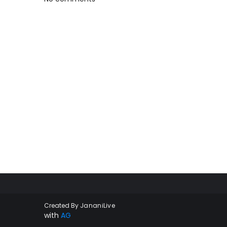
Created By
JananiLive
with
AG