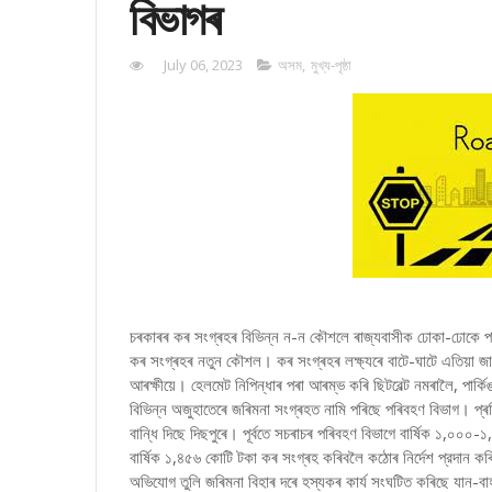
বিভাগৰ
July 06, 2023
অসম
,
মুখ্য-পৃষ্ঠা
চৰকাৰৰ কৰ সংগ্ৰহৰ বিভিন্ন ন-ন কৌশলে ৰাজ্যবাসীক ঢোকা-ঢোকে পা
কৰ সংগ্ৰহৰ নতুন কৌশল। কৰ সংগ্ৰহৰ লক্ষ্যৰে বাটে-ঘাটে এতিয়া 
আৰক্ষীয়ে। হেলমেট নিপিন্ধাৰ পৰা আৰম্ভ কৰি ছিটবেল্ট নমৰালৈ, পাৰ
বিভিন্ন অজুহাতেৰে জৰিমনা সংগ্ৰহত নামি পৰিছে পৰিবহণ বিভাগ। প্ৰত
বান্ধি দিছে দিছপুৰে। পূৰ্বতে সচৰাচৰ পৰিবহণ বিভাগে বার্ষিক ১,০০
বার্ষিক ১,৪৫৬ কোটি টকা কৰ সংগ্ৰহ কৰিবলৈ কঠোৰ নিৰ্দেশ প্রদান ক
অভিযোগ তুলি জৰিমনা বিহাৰ দৰে হস্যকৰ কাৰ্য সংঘটিত কৰিছে যান-ব