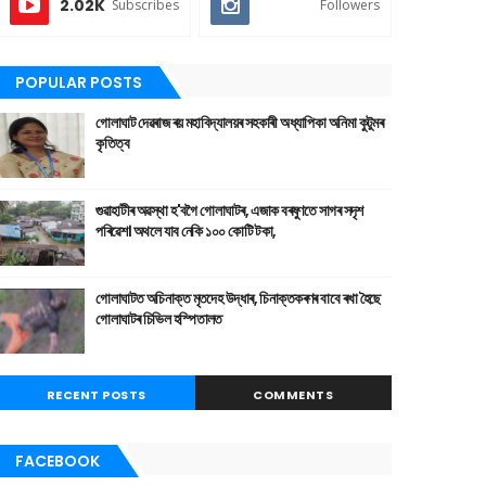
2.02K
Subscribes
Followers
POPULAR POSTS
গোলাঘাট দেৱৰাজ ৰয় মহাবিদ্যালয়ৰ সহকাৰী অধ্যাপিকা অনিমা কুটুমৰ
কৃতিত্ব
গুৱাহাটীৰ অৱস্থা হ'বগৈ গোলাঘাটৰ, এজাক বৰষুণতে সাগৰ সদৃশ
পৰিৱেশ। অথলে যাব নেকি ১০০ কোটি টকা,
গোলাঘাটত অচিনাক্ত মৃতদেহ উদ্ধাৰ, চিনাক্তকৰণৰ বাবে ৰখা হৈছে
গোলাঘাটৰ চিভিল হস্পিতালত
RECENT POSTS
COMMENTS
FACEBOOK