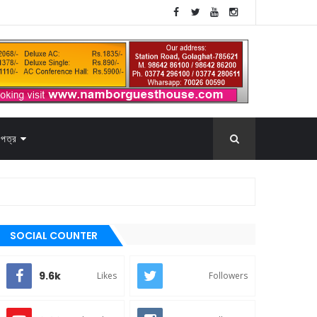
পত্র
SOCIAL COUNTER
9.6k
Likes
Followers