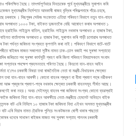
ও পৰিলক্ষিত হৈছে। তাৎপর্যপূর্ণভাৱে দিনচেৰেক পূৰ্বে মুখ্যমন্ত্ৰীয়ে সুৰাপান কৰি
ন মুখ্যমন্ত্ৰীৰ নিৰ্দেশতে আবকাৰী ৰাজহ বৃদ্ধিৰ পৰিকল্পনাৰে গাঁৱে-চহৰে,
কৰিছে চৰকাৰে । দিছপুৰৰ সেউজ সংকেতত এতিয়া পৰিবহণ বিভাগে নতুন যান-বাহন
চলোৱাৰ অপৰাধত ১০০০ টকা, বাইকত দুজনতকৈ বেছি আৰোহণ কৰাৰ অপৰাধত ১
ে ড্রাইভিং লাইচেন্স বাতিল, ড্রাইভিং লাইচেন্স নথকাৰ অপৰাধত ৫ হাজাৰ টকা,
মোবাইলত বাৰ্তালাপৰ অপৰাধত ৫ হাজাৰ টকা, সুৰাপান কৰি গাড়ী চলোৱাৰ অপৰাধত
 টকা পৰ্যন্ত জৰিমনা সংগ্ৰহত কৃপণালি কৰা নাই। পৰিবহণ বিভাগে বাটে-ঘাটে
িপৰীতে ৰাইজৰ মাজত সজাগতা সৃষ্টিৰ নামত ঢাক-ঢোল বজাই পথ সুৰক্ষা সপ্তাহো
ৰ জৰিয়তে পথ সুৰক্ষা কাৰ্যসূচী গ্ৰহণ কৰি জিলা পৰিবহণ বিষয়াসকলে সংবাদ
্ষা সপ্তাহৰ পদক্ষেপ প্ৰহসনতহে পৰিণত হৈছে। কিয়নো যান-বাহন আইন
া হ'লেও চৰকাৰী বিষয়া তথা ৰাজনৈতিক নেতা বা মন্ত্ৰী-বিধায়কৰ ক্ষেত্ৰত
ভাগ তথা যান-বাহন আৰক্ষী। কোনো বাহনৰ প্ৰদূষণ বা বীমা প্ৰমাণ পত্ৰ নৱীকৰণ
া আৰু প্ৰদূষণৰ প্ৰমাণ-পত্ৰ নথকাৰ ক্ষেত্ৰত চৰকাৰী বাহনসমূহ শীৰ্ষত আছে।
নৱীকৰণেই কৰা নহয়। অথচ সেইসমূহ বাহনৰ পৰা জৰিমনা সংগ্ৰহ কোনো ব্যৱস্থাই
 জৰিমনা বিহা যান-বাহন আৰক্ষীয়ে নেতা-মন্ত্ৰীয়ে হেমলেট অবিহনে বাইক
লেন্সক বাট এৰি নিদিলে ১০ হাজাৰ টকা জৰিমনা বিহা এইখন অসমত মুখ্যমন্ত্ৰীৰ
াট এৰি দিয়াৰ নামত ট্রেফিক পুলিচে সংকটজনক ৰোগী থকাৰ পাছতো
জকোষৰ ধনেৰে সাধাৰণ ৰাইজৰ মাজত পথ সুৰক্ষা সপ্তাহ পালনৰ চৰকাৰী
।