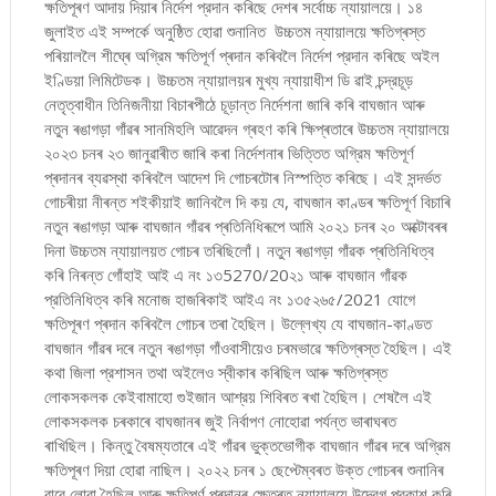
ক্ষতিপূৰণ আদায় দিয়াৰ নির্দেশ প্রদান কৰিছে দেশৰ সৰ্বোচ্চ ন্যায়ালয়ে। ১৪
জুলাইত এই সম্পর্কে অনুষ্ঠিত হোৱা শুনানিত উচ্চতম ন্যায়ালয়ে ক্ষতিগ্ৰস্ত
পৰিয়াললৈ শীঘ্ৰে অগ্রিম ক্ষতিপূৰ্ণ প্ৰদান কৰিবলৈ নিৰ্দেশ প্রদান কৰিছে অইল
ইণ্ডিয়া লিমিটেডক। উচ্চতম ন্যায়ালয়ৰ মুখ্য ন্যায়াধীশ ডি ৱাই চন্দ্রচূড়
নেতৃত্বাধীন তিনিজনীয়া বিচাৰপীঠে চূড়ান্ত নিৰ্দেশনা জাৰি কৰি বাঘজান আৰু
নতুন ৰঙাগড়া গাঁৱৰ সানমিহলি আৱেদন গ্ৰহণ কৰি ক্ষিপ্ৰতাৰে উচ্চতম ন্যায়ালয়ে
২০২৩ চনৰ ২৩ জানুৱাৰীত জাৰি কৰা নিৰ্দেশনাৰ ভিত্তিত অগ্রিম ক্ষতিপূৰ্ণ
প্ৰদানৰ ব্যৱস্থা কৰিবলৈ আদেশ দি গোচৰটোৰ নিস্পত্তি কৰিছে। এই সন্দৰ্ভত
গোচৰীয়া নীৰন্ত শ‍ইকীয়াই জানিবলৈ দি কয় যে, বাঘজান কাণ্ডৰ ক্ষতিপূৰ্ণ বিচাৰি
নতুন ৰঙাগড়া আৰু বাঘজান গাঁৱৰ প্ৰতিনিধিৰূপে আমি ২০২১ চনৰ ২০ অক্টোবৰৰ
দিনা উচ্চতম ন্যায়ালয়ত গোচৰ তৰিছিলোঁ। নতুন ৰঙাগড়া গাঁৱক প্ৰতিনিধিত্ব
কৰি নিৰন্ত গোঁহাই আই এ নং ১৩5270/20২১ আৰু বাঘজান গাঁৱক
প্রতিনিধিত্ব কৰি মনোজ হাজৰিকাই আইএ নং ১৩৫২৬৫/2021 যোগে
ক্ষতিপূৰণ প্ৰদান কৰিবলৈ গোচৰ তৰা হৈছিল। উল্লেখ্য যে বাঘজান-কাণ্ডত
বাঘজান গাঁৱৰ দৰে নতুন ৰঙাগড়া গাঁওবাসীয়েও চৰমভাৱে ক্ষতিগ্ৰস্ত হৈছিল। এই
কথা জিলা প্রশাসন তথা অইলেও স্বীকাৰ কৰিছিল আৰু ক্ষতিগ্ৰস্ত
লোকসকলক কেইবামাহো গুইজান আশ্রয় শিবিৰত ৰখা হৈছিল। শেষলৈ এই
লোকসকলক চৰকাৰে বাঘজানৰ জুই নির্বাপণ নোহোৱা পৰ্যন্ত ভাৰাঘৰত
ৰাখিছিল। কিন্তু বৈষম্যতাৰে এই গাঁৱৰ ভুক্তভোগীক বাঘজান গাঁৱৰ দৰে অগ্রিম
ক্ষতিপূৰণ দিয়া হোৱা নাছিল। ২০২২ চনৰ ১ ছেপ্টেম্বৰত উক্ত গোচৰৰ শুনানিৰ
বাবে লোৱা হৈছিল আৰু ক্ষতিপূৰ্ণ প্ৰদানৰ ক্ষেত্ৰত ন্যায়ালয়ে উদ্বেগ প্রকাশ কৰি