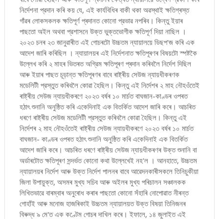
নিৰ্দেশনা প্রদান কৰি কয় যে, এই কাৰ্যবিধিৰ বাকী থকা অৱস্থাই ক্ষতিগ্ৰস্ত
গাঁৱৰ লোকসকলক ক্ষতিপূৰ্ণ প্ৰদানত কোনো প্রভাৱ নপৰিব। কিন্তু ইয়াৰ
পাছতো অইল অথবা প্রশাসনে উক্ত ভুক্তভোগীক ক্ষতিপূৰ্ণ দিয়া নাছিল ।
২০২৩ চনৰ ২৩ জানুৱাৰীত এই গোচৰটো উচ্চতম ন্যায়ালয়ে ডিছপ'জ কৰি এক
আদেশ জাৰি কৰিছিল । ন্যায়ালয়ৰ এই নিৰ্দেশনাত ক্ষতিপূৰণৰ বিষয়টো স্পষ্টকৈ
উল্লেখ কৰি ২ মাহৰ ভিতৰত অগ্রিম ক্ষতিপূৰণ প্ৰদান কৰিবলৈ নিৰ্দেশ দিছিল
আৰু ইয়াৰ পাছত চূড়ান্ত ক্ষতিপূৰণৰ বাবে ৰাষ্ট্ৰীয় সেউজ ন্যায়ধীকৰণক
মডেলিটী প্রস্তুত কৰিবলৈ কোৱা হৈছিল। কিন্তু এই নিৰ্দেশৰ ২ মাহ নৌহওঁতেই
ৰাষ্ট্ৰীয় সেউজ ন্যায়ধীকৰণে ২০২৩ বৰ্ষৰ ১০ মাৰ্চত বাঘজান-কাণ্ডৰ ওপৰত
হঠাৎ শুনানি অনুষ্ঠিত কৰি একেদিনাই এক বিতর্কিত আদেশ জাৰি কৰে। আচৰিত
ধৰণে ৰাষ্ট্ৰীয় সেউজ
মডেলিটী প্রস্তুত কৰিবলৈ কোৱা হৈছিল। কিন্তু এই
নিৰ্দেশৰ ২ মাহ নৌহওঁতেই ৰাষ্ট্ৰীয় সেউজ ন্যায়ধীকৰণে ২০২৩ বৰ্ষৰ ১০ মাৰ্চত
বাঘজান- কাণ্ডৰ ওপৰত হঠাৎ শুনানি অনুষ্ঠিত কৰি একেদিনাই এক বিতর্কিত
আদেশ জাৰি কৰে। আচৰিত ধৰণে ৰাষ্ট্ৰীয় সেউজ ন্যায়ধীকৰণৰ উক্ত শুনানি বা
অৰ্ডাৰটোত ক্ষতিপূৰণ সন্দৰ্ভত কোনো কথা উল্লেখেই নহ'ল । আনহাতে, উচ্চতম
ন্যায়ালয়ৰ নিৰ্দেশ আৰু উক্ত নিৰ্দেশ পালনৰ বাবে আৱেদনকাৰীসকলে তিনিচুকীয়া
জিলা উপায়ুক্ত, অসমৰ মুখ্য সচিব আৰু অইলৰ মুখ্য পৰিচালন সঞ্চালকক
লিখিতভাৱে বাৰম্বাৰ অনুৰোধ কৰাৰ পাছতো কোনো সঁহাৰি নোপোৱাত নীৰন্ত
গোহাঁই আৰু মনোজ হাজৰিকাই উচ্চতম ন্যায়ালয়ত উক্ত বিষয়া তিনিজনৰ
বিৰুদ্ধ ৯ মে'ত এক কণ্টেম গোচৰ দাখিল কৰে। ইফালে, ১৪ জুলাইত এই