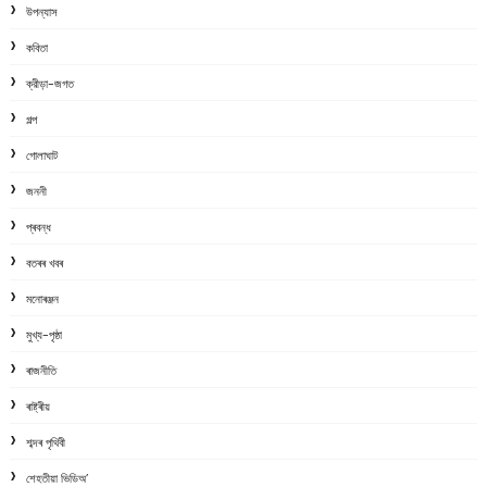
উপন্যাস
কবিতা
ক্রীড়া-জগত
গল্প
গোলাঘাট
জননী
প্ৰবন্ধ
বতৰৰ খবৰ
মনোৰঞ্জন
মুখ্য-পৃষ্ঠা
ৰাজনীতি
ৰাষ্ট্ৰীয়
শব্দৰ পৃথিবী
শেহতীয়া ভিডিঅ’