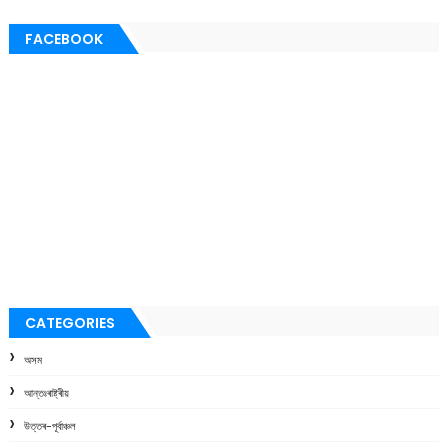
FACEBOOK
CATEGORIES
অসম
আন্তঃৰাষ্ট্ৰীয়
উত্তৰ-পূৰ্বাঞ্চল