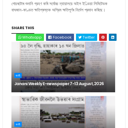
গোচৰটোৰ শুনানি গ্রহণ কৰি সর্বোচ্চ ন্যায়ালয়ে অইল ইণ্ডিয়া লিমিটেডক
বাঘজান-কাণ্ডত ক্ষতিগ্ৰস্তক অগ্রিম ক্ষতিপূৰ্ণৰ নিৰ্দেশ প্রদান কৰিছে।
SHARE THIS
Whatsapp
Facebook
Twitter
জননী
Janani Weekly E-newspaper 7-13 August,2026
জননী