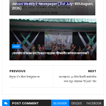
Janani Weekly E-Newspeper (31st July- 6th August,
2026)
গোলাঘাট
গোলাঘাটত মণিকাঞ্চন কলা নিকেতনে আয়োজন গ্ৰীষ্মকালীন কৰ্মশালাৰ সফল সামৰণি
PREVIOUS
NEXT
বিলুপ্ত হ'ল জিলা উপায়ুক্তৰ পদ
কংগ্ৰেছসহ ২৬ টাকৈ বিৰোধী ৰাজনৈতিক
দলৰ নতুন ঐক্যমঞ্চ ‘ইণ্ডিয়া’ গঠন
POST
COMMENT
BLOGGER
DISQUS
FACEBOOK