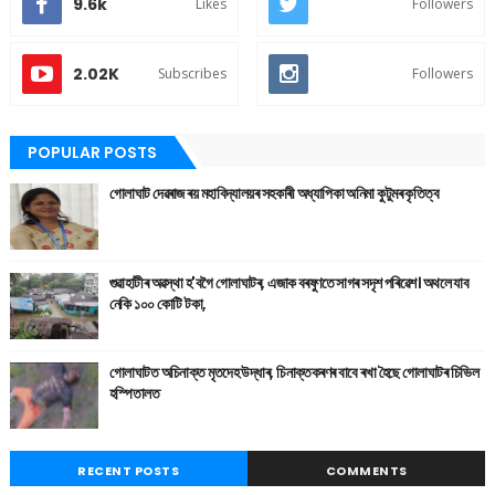
9.6k
Likes
Followers
2.02K
Subscribes
Followers
POPULAR POSTS
গোলাঘাট দেৱৰাজ ৰয় মহাবিদ্যালয়ৰ সহকাৰী অধ্যাপিকা অনিমা কুটুমৰ কৃতিত্ব
গুৱাহাটীৰ অৱস্থা হ'বগৈ গোলাঘাটৰ, এজাক বৰষুণতে সাগৰ সদৃশ পৰিৱেশ। অথলে যাব
নেকি ১০০ কোটি টকা,
গোলাঘাটত অচিনাক্ত মৃতদেহ উদ্ধাৰ, চিনাক্তকৰণৰ বাবে ৰখা হৈছে গোলাঘাটৰ চিভিল
হস্পিতালত
RECENT POSTS
COMMENTS