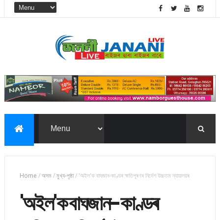
Home
/
অসম
/
মুখ্য-পৃষ্ঠা
/
'অইল'ক বাঘজান-কাণ্ডৰ ক্ষতিপূৰণৰ নির্দেশ উচ্চতম ন্যায়ালয়ৰ
'অইল'ক বাঘজান-কাণ্ডৰ