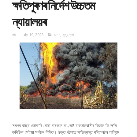
ক্ষতিপূৰণৰ নির্দেশ উচ্চতম
ন্যায়ালয়ৰ
July 19, 2023
অসম
,
মুখ্য-পৃষ্ঠা
সমগ্ৰ ৰাজ্য জোকাৰি যোৱা বাঘজান কাণ্ড‌ই বাঘজানবাসীৰ কিমান কি ক্ষতি
কৰিছিল সেইয়া সৰ্বজন বিদিত। উক্ত ঘটনাত ক্ষতিগ্ৰস্ত পৰিয়াললৈ অগ্রিম