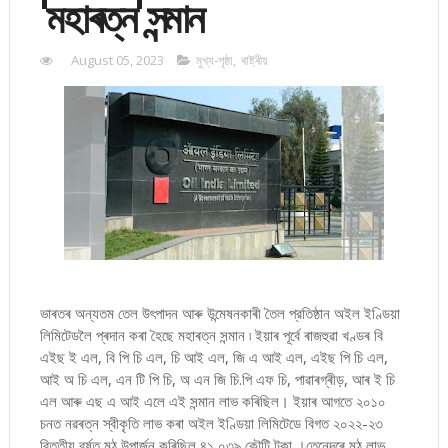
'মহাৰত্ন' সন্মান
August 05, 2023
মুখ্য-পৃষ্ঠা
,
ৰাষ্ট্ৰীয়
ভাৰতৰ অন্যতম তেল উৎপাদন আৰু উন্মেষনকাৰী তৈল প্রতিষ্ঠান অইল ইণ্ডিয়া
লিমিটেডলৈ প্ৰদান কৰা হৈছে মহাৰত্ন সন্মান ৷ ইয়াৰ পূৰ্বে ৰাজহুৱা খণ্ডৰ বি
এইছ ই এল, বি পি চি এল, চি আই এল, জি এ আই এল, এইছ পি চি এল,
আই অ চি এল, এন টি পি চি, অ এন জি চি.পি এফ চি, পাৱাৰগ্ৰীড়, আৰ ই চি
এল আৰু এছ এ আই এলে এই সন্মান লাভ কৰিছিল। ইয়াৰ আগতে ২০১০
চনত নৱৰত্ন স্বীকৃতি লাভ কৰা অইল ইণ্ডিয়া লিমিটেডে বিগত ২০২২-২৩
বিত্তীয় বৰ্ষত মুঠ উপাৰ্জন কৰিছিল ৪১,০৩৯ কৌটি টকা ।তেনেদৰে মুঠ লাভ