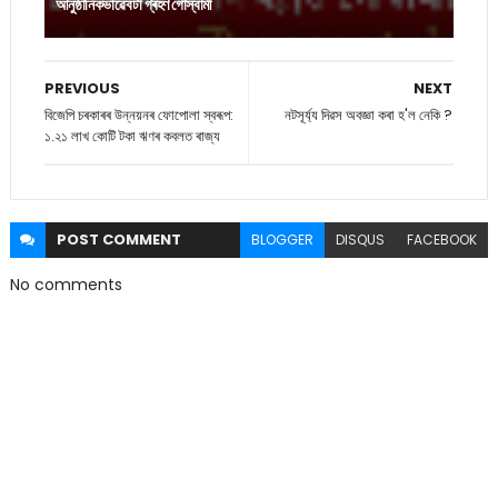
আনুষ্ঠানিকভাৱে বঁটা গ্ৰহণ গোস্বামী
PREVIOUS
NEXT
বিজেপি চৰকাৰৰ উন্নয়নৰ ফোপোলা স্বৰূপ:
নটসূৰ্য্য দিৱস অবজ্ঞা কৰা হ'ল নেকি ?
১.২১ লাখ কোটি টকা ঋণৰ কবলত ৰাজ্য
POST
COMMENT
BLOGGER
DISQUS
FACEBOOK
No comments