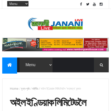
Home
/
মুখ্য-পৃষ্ঠা
/
ৰাষ্ট্ৰীয়
/
অইল ইণ্ডিয়াক লিমিটেডলৈ 'মহাৰত্ন' সন্মান
অইল ইণ্ডিয়াক লিমিটেডলৈ