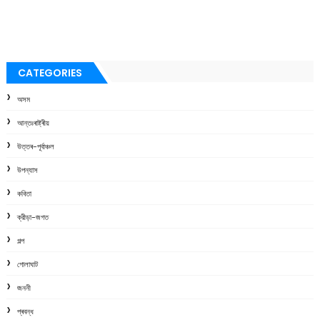
CATEGORIES
অসম
আন্তঃৰাষ্ট্ৰীয়
উত্তৰ-পূৰ্বাঞ্চল
উপন্যাস
কবিতা
ক্রীড়া-জগত
গল্প
গোলাঘাট
জননী
প্ৰবন্ধ