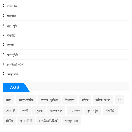
বতৰৰ খবৰ
মনোৰঞ্জন
মুখ্য-পৃষ্ঠা
ৰাজনীতি
ৰাষ্ট্ৰীয়
শব্দৰ পৃথিবী
শেহতীয়া ভিডিঅ’
স্বাস্থ্য বাৰ্তা
TAGS
অসম
আন্তঃৰাষ্ট্ৰীয়
উত্তৰ-পূৰ্বাঞ্চল
উপন্যাস
কবিতা
ক্রীড়া-জগত
গল্প
গোলাঘাট
জননী
প্ৰবন্ধ
বতৰৰ খবৰ
মনোৰঞ্জন
মুখ্য-পৃষ্ঠা
ৰাজনীতি
ৰাষ্ট্ৰীয়
শব্দৰ পৃথিবী
শেহতীয়া ভিডিঅ’
স্বাস্থ্য বাৰ্তা