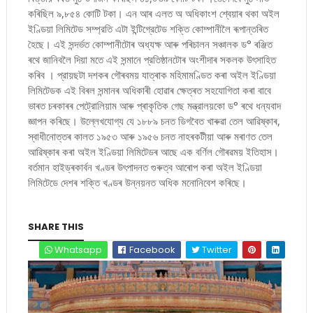
কৰিছিল ৯,৮৫৪ কোটি টকা। এন আৰ এলত অ অধিকাংশ শ্বেয়াৰ থকা অইল
ইণ্ডিয়া লিমিটেড সম্প্রতি এটা ইন্টিগ্রেটেড শক্তি কোম্পানীলৈ ৰূপান্তৰিত
হৈছে। এই সন্দৰ্ভত কোম্পানীটোৰ অধ্যক্ষ আৰু পৰিচালন সঞ্চালক ড° ৰঞ্জিত
ৰথে জানিবলৈ দিয়া মতে এই সন্মানে প্রতিষ্ঠানটোৰ অংশীদাৰ সকলক উৎসাহিত
কৰিব । প্রায়ছটা দশকৰ গৌৰবময় যাত্ৰাক মহিমামণ্ডিত কৰা অইল ইণ্ডিয়া
লিমিটেডক এই বিৰল সন্মানৰ অধিকাৰী হোৱাৰ ক্ষেত্ৰত সহযোগিতা কৰা বাবে
ভাৰত চৰকাৰৰ পেট্রোলিয়াম আৰু প্ৰাকৃতিক গেছ মন্ত্রালয়কো ড° ৰথে ধন্যবাদ
জ্ঞাপন কৰিছে। উল্লেখযোগ্য যে ১৮৮৯ চনত ডিগবৈত খাৰুৱা তেল আৱিষ্কাৰ,
স্বাধীনোত্তৰ কালত ১৯৫৩ আৰু ১৯৫৬ চনত নাহৰকটীয়া আৰু মৰাণত তেল
আৱিষ্কাৰ কৰা অইল ইণ্ডিয়া লিমিটেডৰ আছে এক বৰ্ণিল গৌৰৱময় ইতিহাস।
বৰ্তমান হাইড্ৰকাৰ্বন খণ্ডৰ উৎপাদনত গুৰুত্ব আৰোপ কৰা অইল ইণ্ডিয়া
লিমিটেডে দেশৰ শক্তি খণ্ডৰ উন্নয়নত অধিক মনোনিবেশ কৰিছে।
SHARE THIS
Whatsapp
Facebook
Twitter