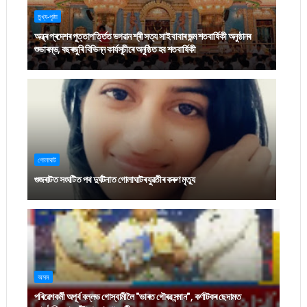
মুখ্য-পৃষ্ঠা
অন্ধ্ৰ প্ৰদেশৰ পুত্তাপৰ্ত্তিত ভগৱান শ্ৰী সত্য সাই বাবাৰ জন্ম শতবাৰ্ষিকী অনুষ্ঠানৰ
শুভাৰম্ভ, বছৰজুৰি বিভিন্ন কাৰ্যসূচীৰে অনুষ্ঠিত হব শতবাৰ্ষিকী
গোলাঘাট
গুজৰাটত সংঘটিত পথ দুৰ্ঘটনাত গোলাঘাটৰ যুৱতীৰ কৰুণ মৃত্যু
অসম
পৰিৱেশকৰ্মী অপূৰ্ব বল্লভ গোস্বামীলৈ "ভাৰত গৌৰৱ সন্মান", কৰ্ণাটকৰ ছেদামত