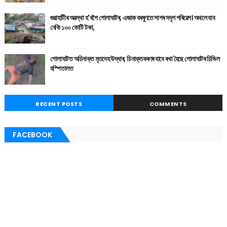
গুৱাহাটীৰ অৱস্থা হ'বগৈ গোলাঘাটৰ, এজাক বৰষুণতে সাগৰ সদৃশ পৰিৱেশ। অথলে যাব
নেকি ১০০ কোটি টকা,
গোলাঘাটত অচিনাক্ত মৃতদেহ উদ্ধাৰ, চিনাক্তকৰণৰ বাবে ৰখা হৈছে গোলাঘাটৰ চিভিল
হস্পিতালত
RECENT POSTS
COMMENTS
FACEBOOK