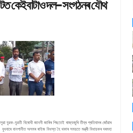
ঘাটত কেইবাটাও দল-সংগঠনৰ যৌথ
ুৱা যুৱক-যুৱতী বিৰোধী জাননী জাৰিৰ পিছতেই ৰাজ্যজুৰি তীব্ৰ প্ৰতিবাদৰ জোঁৱাৰ
 বুধবাৰে বানপানীত অসমৰ ৰাইজ বিধস্ত হৈ থকাৰ সময়তে মন্ত্ৰী বিধায়কৰ দৰমহা