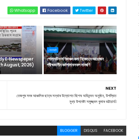
Whatsapp
Facebook
Twitter
গোলাঘাট
ly E-Newspeper
গোলাঘাটত মণিকাঞ্চন কলা নিকেতনে আয়োজন
6th August, 2026)
গ্ৰীষ্মকালীন কৰ্মশালাৰ সফল সামৰণি
NEXT
তেজপুৰ সদৰ আঞ্চলিক ছাত্ৰ সন্থাৰ উদ্যোগত বিশেষ অভিনন্দন অনুষ্ঠান, উপস্থিত
মুখ্য উপদেষ্টা সমুজ্জ্বল কুমাৰ ভট্টাচাৰ্য।
BLOGGER
DISQUS
FACEBOOK