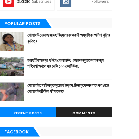
2.02K
Subscribes
Followers
POPULAR POSTS
গোলাঘাট দেৱৰাজ ৰয় মহাবিদ্যালয়ৰ সহকাৰী অধ্যাপিকা অনিমা কুটুমৰ
কৃতিত্ব
গুৱাহাটীৰ অৱস্থা হ'বগৈ গোলাঘাটৰ, এজাক বৰষুণতে সাগৰ সদৃশ
পৰিৱেশ। অথলে যাব নেকি ১০০ কোটি টকা,
গোলাঘাটত অচিনাক্ত মৃতদেহ উদ্ধাৰ, চিনাক্তকৰণৰ বাবে ৰখা হৈছে
গোলাঘাটৰ চিভিল হস্পিতালত
RECENT POSTS
COMMENTS
FACEBOOK