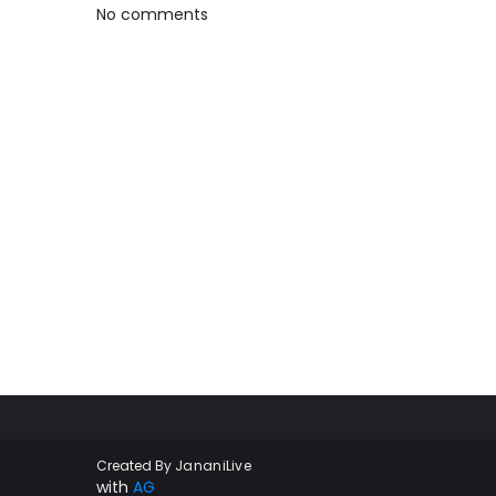
No comments
Created By
JananiLive
with
AG