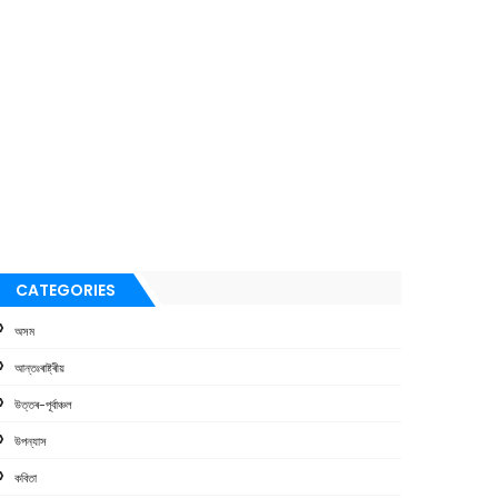
CATEGORIES
অসম
আন্তঃৰাষ্ট্ৰীয়
উত্তৰ-পূৰ্বাঞ্চল
উপন্যাস
কবিতা