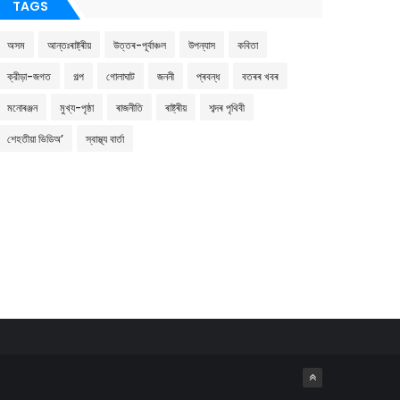
TAGS
অসম
আন্তঃৰাষ্ট্ৰীয়
উত্তৰ-পূৰ্বাঞ্চল
উপন্যাস
কবিতা
ক্রীড়া-জগত
গল্প
গোলাঘাট
জননী
প্ৰবন্ধ
বতৰৰ খবৰ
মনোৰঞ্জন
মুখ্য-পৃষ্ঠা
ৰাজনীতি
ৰাষ্ট্ৰীয়
শব্দৰ পৃথিবী
শেহতীয়া ভিডিঅ’
স্বাস্থ্য বাৰ্তা