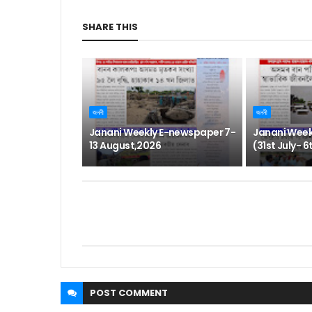
SHARE THIS
জননী
জননী
Janani Weekly E-newspaper 7-
Janani Week
13 August,2026
(31st July- 
POST
COMMENT