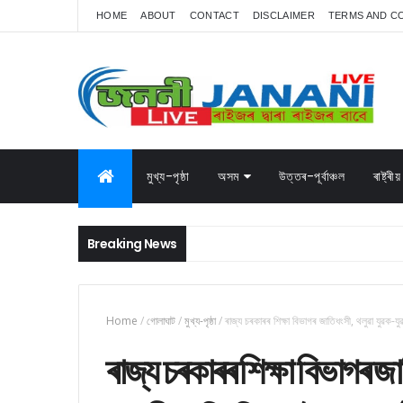
HOME
ABOUT
CONTACT
DISCLAIMER
TERMS AND C
মুখ্য-পৃষ্ঠা
অসম
উত্তৰ-পূৰ্বাঞ্চল
ৰাষ্ট্ৰীয়
Breaking News
Home
/
গোলাঘাট
/
মুখ্য-পৃষ্ঠা
/
ৰাজ্য চৰকাৰৰ শিক্ষা বিভাগৰ জাতিধংসী, থলুৱা যুৱক
ৰাজ্য চৰকাৰৰ শিক্ষা বিভাগৰ জ