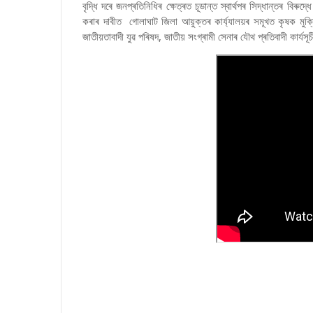
বৃদ্ধি দৰে জনপ্ৰতিনিধিৰ ক্ষেত্ৰত চূডান্ত স্বাৰ্থপৰ সিদ্ধান্তৰ 
কৰাৰ দাবীত গোলাঘাট জিলা আয়ুক্তৰ কাৰ্য্যালয়ৰ সমূখত কৃষক মুক
জাতীয়তাবাদী যুৱ পৰিষদ, জাতীয় সংগ্ৰামী সেনাৰ যৌথ প্ৰতিবাদী কাৰ্যস