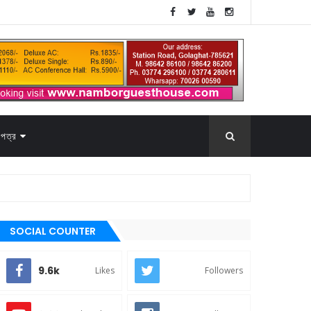
পত্র
SOCIAL COUNTER
9.6k
Likes
Followers