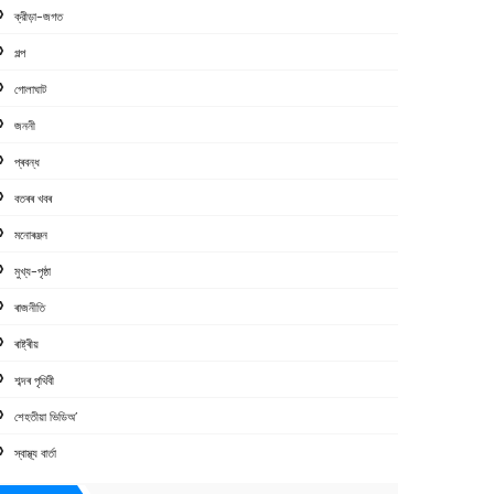
ক্রীড়া-জগত
গল্প
গোলাঘাট
জননী
প্ৰবন্ধ
বতৰৰ খবৰ
মনোৰঞ্জন
মুখ্য-পৃষ্ঠা
ৰাজনীতি
ৰাষ্ট্ৰীয়
শব্দৰ পৃথিবী
শেহতীয়া ভিডিঅ’
স্বাস্থ্য বাৰ্তা