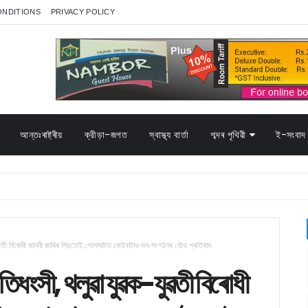
ONDITIONS
PRIVACY POLICY
আন্তঃৰাষ্ট্ৰীয়
ক্রীড়া-জগত
স্বাস্থ্য বাৰ্তা
শব্দৰ পৃথিৱী
ই-সংবাদ 
-যুৱতী বিৰোধী জাননী জাৰিৰ পিছতেই গোলাঘাটত কেইবাটাও দল-সংগঠনৰ যৌথ প্ৰতিবাদ
াতিধংসী, থলুৱা যুৱক-যুৱতী বিৰোধী