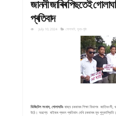
জাননী জাৰিৰ পিছতেই গোলা
প্ৰতিবাদ
July 10, 2024
গোলাঘাট
,
মুখ্য-পৃষ্ঠা
ডিজিটেল সংবাদ, গোলাঘাটঃ
ৰাজ্য চৰকাৰৰ শিক্ষা বিভাগৰ জাতিধংসী, থল
উঠে। অৱশ্যে ৰাইজৰ প্ৰবল প্ৰতিবাদ দেখি চৰকাৰৰ মূৰ পুলুকাস্থিতি।