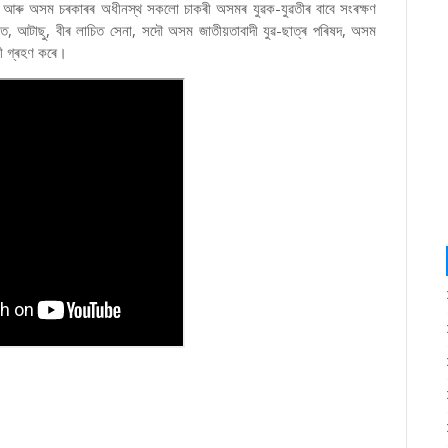
বিৰুদ্ধে আৰু অসম চৰকাৰৰ অধীনস্থ সকলো চাকৰী অসমৰ যুৱক-যুৱতীৰ বাবে সংৰক্ষণ
্তি, আটাছু, বীৰ লাচিত সেনা, সদৌ অসম জাতীয়তাবাদী যুৱ-ছাত্ৰ পৰিষদ, অসম
ূচী গ্ৰহণ কৰে।