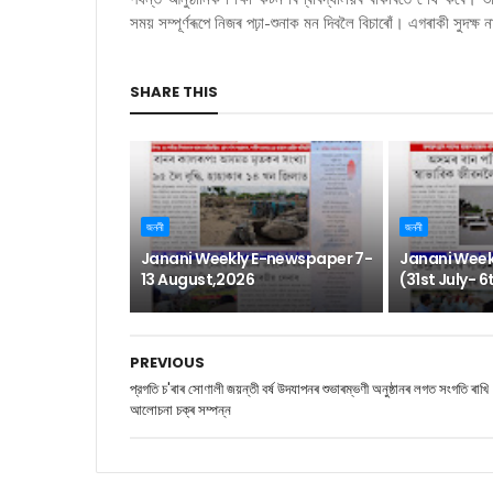
সময় সম্পূৰ্ণৰূপে নিজৰ পঢ়া-শুনাক মন দিবলৈ বিচাৰোঁ। এগৰাকী সুদক
SHARE THIS
জননী
জননী
Janani Weekly E-newspaper 7-
Janani Week
13 August,2026
(31st July- 
PREVIOUS
প্রগতি চ'ৰাৰ সোণালী জয়ন্তী বর্ষ উদযাপনৰ শুভাৰম্ভণী অনুষ্ঠানৰ লগত সংগতি ৰাখি
আলোচনা চক্ৰ সম্পন্ন