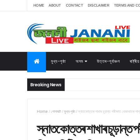
HOME
ABOUT
CONTACT
DISCLAIMER
TERMS AND C
মুখ্য-পৃষ্ঠা
অসম
উত্তৰ-পূৰ্বাঞ্চল
ৰাষ্ট্ৰীয়
Breaking News
Home
/
গোলাঘাট
/
মুখ্য-পৃষ্ঠা
/
স্নাতকোত্তৰ শাখাৰ চূড়ান্ত পৰীক্ষাত বোকাখাতৰ শাশ্বত
স্নাতকোত্তৰ শাখাৰ চূড়ান্ত প