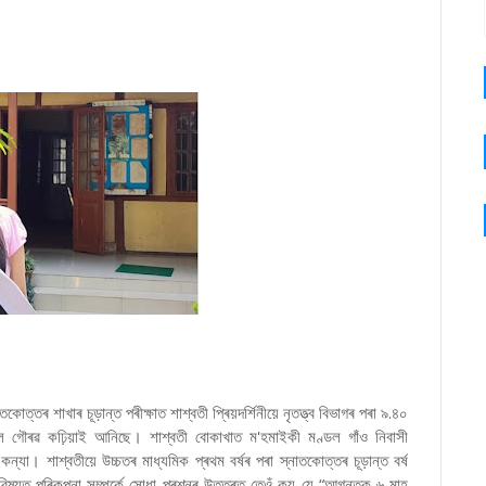
কোত্তৰ শাখাৰ চূড়ান্ত পৰীক্ষাত শাশ্বতী প্ৰিয়দৰ্শিনীয়ে নৃতত্ত্ব বিভাগৰ পৰা ৯.৪০
ৈ গৌৰৱ কঢ়িয়াই আনিছে। শাশ্বতী বোকাখাত ম'হমাইকী মণ্ডল গাঁও নিবাসী
যা। শাশ্বতীয়ে উচ্চতৰ মাধ্যমিক প্ৰথম বৰ্ষৰ পৰা স্নাতকোত্তৰ চূড়ান্ত বৰ্ষ
ভৱিষ্যত পৰিকল্পনা সম্পৰ্কে সোধা প্ৰশ্নৰ উত্তৰত তেওঁ কয় যে “আগন্তুক ৬ মাহ