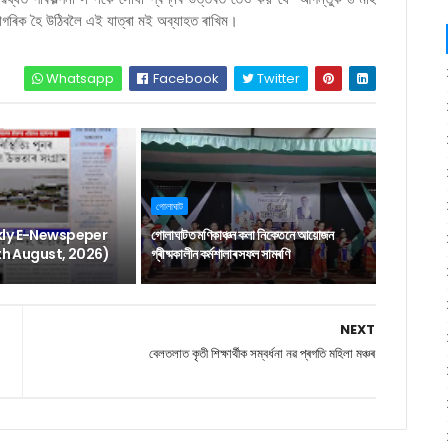
্ষ নাগৰিক হৈ উঠিবলৈ এই যাত্ৰা মই অব্যাহত ৰাখিম।
Whatsapp
Facebook
Twitter
গোলাঘাট
ly E-Newspeper
গোলাঘাটত মণিকাঞ্চন কলা নিকেতনে আয়োজন
6th August, 2026)
গ্ৰীষ্মকালীন কৰ্মশালাৰ সফল সামৰণি
NEXT
বেলতলাত কৃতী শিক্ষাৰ্থীক সম্বৰ্ধনা নৱ প্ৰগতি মহিলা মঞ্চৰ