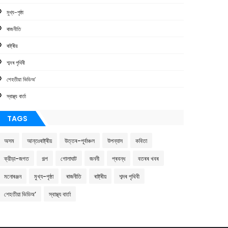
মুখ্য-পৃষ্ঠা
ৰাজনীতি
ৰাষ্ট্ৰীয়
শব্দৰ পৃথিবী
শেহতীয়া ভিডিঅ’
স্বাস্থ্য বাৰ্তা
TAGS
অসম
আন্তঃৰাষ্ট্ৰীয়
উত্তৰ-পূৰ্বাঞ্চল
উপন্যাস
কবিতা
ক্রীড়া-জগত
গল্প
গোলাঘাট
জননী
প্ৰবন্ধ
বতৰৰ খবৰ
মনোৰঞ্জন
মুখ্য-পৃষ্ঠা
ৰাজনীতি
ৰাষ্ট্ৰীয়
শব্দৰ পৃথিবী
শেহতীয়া ভিডিঅ’
স্বাস্থ্য বাৰ্তা