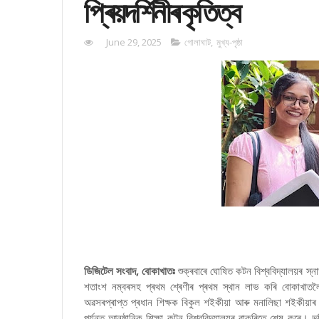
প্ৰিয়দৰ্শিনীৰ কৃতিত্ব
June 29, 2025
গোলাঘাট
,
মুখ্য-পৃষ্ঠা
ডিজিটেল সংবাদ, বোকাখাতঃ
শুক্ৰবাৰে ঘোষিত কটন বিশ্ববিদ্যালয়ৰ স্নাত
শতাংশ নম্বৰসহ প্ৰথম শ্ৰেণীৰ প্ৰথম স্থান লাভ কৰি বোকাখাতল
অৱসৰপ্ৰাপ্ত প্ৰধান শিক্ষক বিকুল শইকীয়া আৰু মনালিছা শইকীয়াৰ কন্
পৰ্যন্ত আনুষ্ঠানিক শিক্ষা কটন বিশ্ববিদ্যালয়ৰ বাকৰিতে শেষ কৰে। 