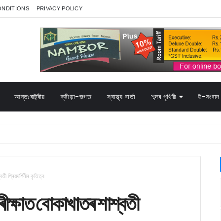
ONDITIONS
PRIVACY POLICY
আন্তঃৰাষ্ট্ৰীয়
ক্রীড়া-জগত
স্বাস্থ্য বাৰ্তা
শব্দৰ পৃথিৱী
ই-সংবাদ 
ী প্ৰিয়দৰ্শিনীৰ কৃতিত্ব
ৰীক্ষাত বোকাখাতৰ শাশ্বতী