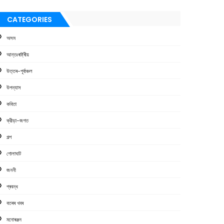
CATEGORIES
অসম
আন্তঃৰাষ্ট্ৰীয়
উত্তৰ-পূৰ্বাঞ্চল
উপন্যাস
কবিতা
ক্রীড়া-জগত
গল্প
গোলাঘাট
জননী
প্ৰবন্ধ
বতৰৰ খবৰ
মনোৰঞ্জন