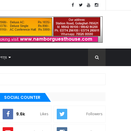
পত্র
SOCIAL COUNTER
9.6k
Likes
Followers