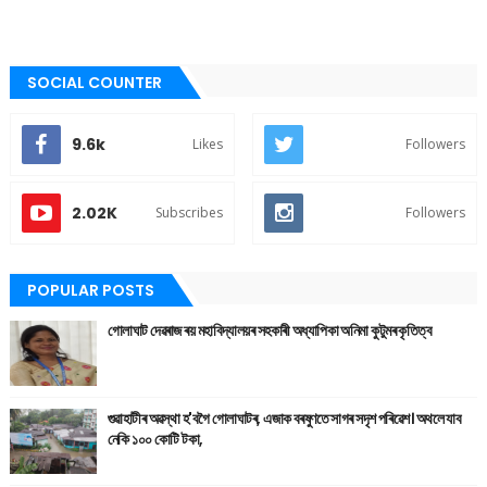
SOCIAL COUNTER
9.6k
Likes
Followers
2.02K
Subscribes
Followers
POPULAR POSTS
গোলাঘাট দেৱৰাজ ৰয় মহাবিদ্যালয়ৰ সহকাৰী অধ্যাপিকা অনিমা কুটুমৰ কৃতিত্ব
গুৱাহাটীৰ অৱস্থা হ'বগৈ গোলাঘাটৰ, এজাক বৰষুণতে সাগৰ সদৃশ পৰিৱেশ। অথলে যাব
নেকি ১০০ কোটি টকা,