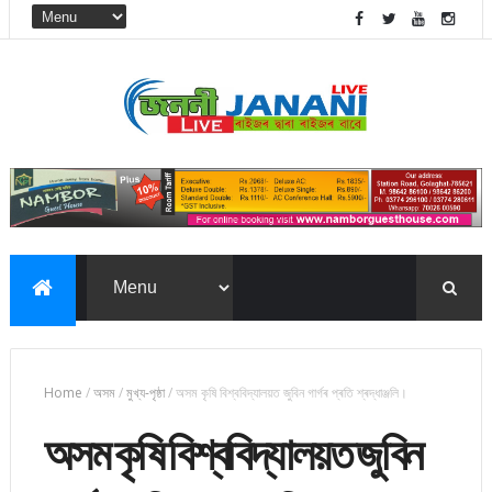
Home
/
অসম
/
মুখ্য-পৃষ্ঠা
/
অসম কৃষি বিশ্ববিদ্যালয়ত জুবিন গাৰ্গৰ প্ৰতি শ্ৰদ্ধাঞ্জলি।
অসম কৃষি বিশ্ববিদ্যালয়ত জুবিন