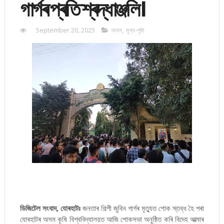
গাৰ্গৰ প্ৰতি শ্ৰদ্ধাঞ্জলি।
September 20, 2025
অসম
,
মুখ্য-পৃষ্ঠা
ডিজিটেল সংবাদ, যোৰহাটঃ
জনতাৰ শিল্পী জুবিন গাৰ্গৰ মৃত্যুত শোক স্তব্ধ হৈ পৰা
যোৰহাটৰ অসম কৃষি বিশ্ববিদ্যালয়ত আজি শোকসভা অনুষ্ঠিত কৰি বিদেহ আত্মাৰ