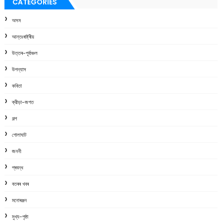
CATEGORIES
অসম
আন্তঃৰাষ্ট্ৰীয়
উত্তৰ-পূৰ্বাঞ্চল
উপন্যাস
কবিতা
ক্রীড়া-জগত
গল্প
গোলাঘাট
জননী
প্ৰবন্ধ
বতৰৰ খবৰ
মনোৰঞ্জন
মুখ্য-পৃষ্ঠা