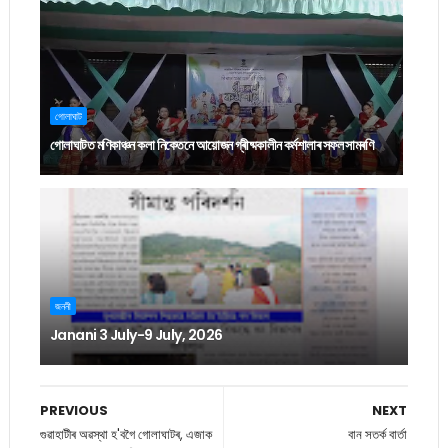
গোলাঘাট
গোলাঘাটত মণিকাঞ্চন কলা নিকেতনে আয়োজন গ্ৰীষ্মকালীন কৰ্মশালাৰ সফল সামৰণি
জননী
Janani 3 July-9 July, 2026
PREVIOUS
NEXT
গুৱাহাটীৰ অৱস্থা হ'বগৈ গোলাঘাটৰ, এজাক
বান সতৰ্ক বাৰ্তা