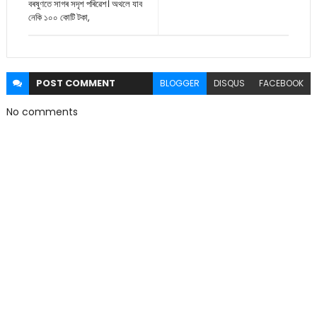
বৰষুণতে সাগৰ সদৃশ পৰিৱেশ। অথলে যাব
নেকি ১০০ কোটি টকা,
POST
COMMENT
BLOGGER
DISQUS
FACEBOOK
No comments