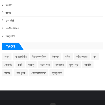
ৰাজনীতি
ৰাষ্ট্ৰীয়
শব্দৰ পৃথিবী
শেহতীয়া ভিডিঅ’
স্বাস্থ্য বাৰ্তা
TAGS
অসম
আন্তঃৰাষ্ট্ৰীয়
উত্তৰ-পূৰ্বাঞ্চল
উপন্যাস
কবিতা
ক্রীড়া-জগত
গল্প
গোলাঘাট
জননী
প্ৰবন্ধ
বতৰৰ খবৰ
মনোৰঞ্জন
মুখ্য-পৃষ্ঠা
ৰাজনীতি
ৰাষ্ট্ৰীয়
শব্দৰ পৃথিবী
শেহতীয়া ভিডিঅ’
স্বাস্থ্য বাৰ্তা