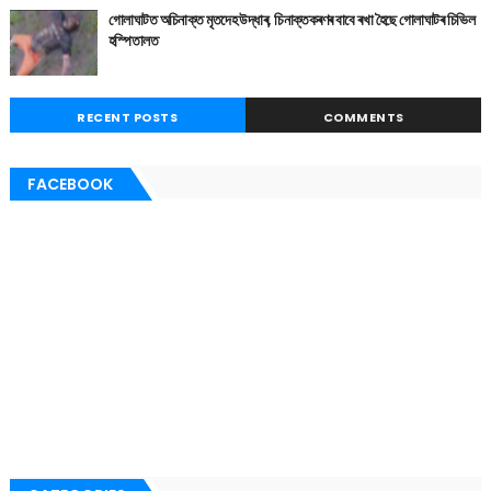
গোলাঘাটত অচিনাক্ত মৃতদেহ উদ্ধাৰ, চিনাক্তকৰণৰ বাবে ৰখা হৈছে গোলাঘাটৰ চিভিল
হস্পিতালত
RECENT POSTS
COMMENTS
FACEBOOK