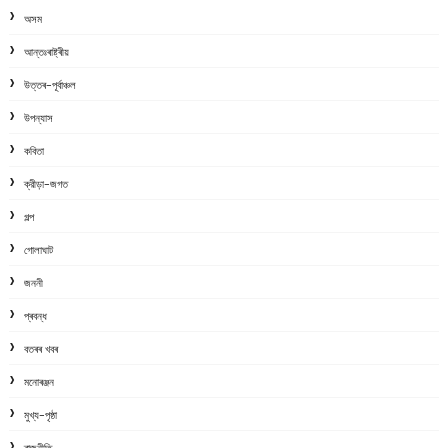
অসম
আন্তঃৰাষ্ট্ৰীয়
উত্তৰ-পূৰ্বাঞ্চল
উপন্যাস
কবিতা
ক্রীড়া-জগত
গল্প
গোলাঘাট
জননী
প্ৰবন্ধ
বতৰৰ খবৰ
মনোৰঞ্জন
মুখ্য-পৃষ্ঠা
ৰাজনীতি