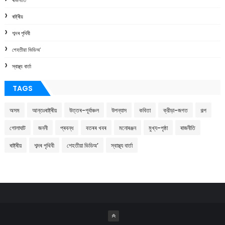
ৰাষ্ট্ৰীয়
শব্দৰ পৃথিবী
শেহতীয়া ভিডিঅ’
স্বাস্থ্য বাৰ্তা
TAGS
অসম
আন্তঃৰাষ্ট্ৰীয়
উত্তৰ-পূৰ্বাঞ্চল
উপন্যাস
কবিতা
ক্রীড়া-জগত
গল্প
গোলাঘাট
জননী
প্ৰবন্ধ
বতৰৰ খবৰ
মনোৰঞ্জন
মুখ্য-পৃষ্ঠা
ৰাজনীতি
ৰাষ্ট্ৰীয়
শব্দৰ পৃথিবী
শেহতীয়া ভিডিঅ’
স্বাস্থ্য বাৰ্তা