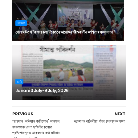
গোলাঘাট
গোলাঘাটত মণিকাঞ্চন কলা নিকেতনে আয়োজন গ্ৰীষ্মকালীন কৰ্মশালাৰ সফল সামৰণি
জননী
Janani 3 July-9 July, 2026
PREVIOUS
NEXT
আলফাৰ 'অভিযান প্ৰতিশোধ' আৰম্ভঃ
ৰঙাজানৰ কাঠকটীয়া গাঁৱত চাঞ্চল্যকৰ ঘটনা
কাকপথাৰৰ সেনা ছাউনীত চলোৱা
প্ৰতিশোধমূলক আক্ৰমণৰ কথা স্বীকাৰ