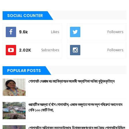
SOCIAL COUNTER
9.6k
Likes
Followers
2.02K
Subscribes
Followers
POPULAR POSTS
গোলাঘাট দেৱৰাজ ৰয় মহাবিদ্যালয়ৰ সহকাৰী অধ্যাপিকা অনিমা কুটুমৰ কৃতিত্ব
গুৱাহাটীৰ অৱস্থা হ'বগৈ গোলাঘাটৰ, এজাক বৰষুণতে সাগৰ সদৃশ পৰিৱেশ। অথলে যাব
নেকি ১০০ কোটি টকা,
গোলাঘাটত অচিনাক্ত মৃতদেহ উদ্ধাৰ, চিনাক্তকৰণৰ বাবে ৰখা হৈছে গোলাঘাটৰ চিভিল