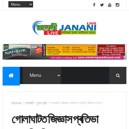
Home
/
গোলাঘাট
/
মুখ্য-পৃষ্ঠা
/
গোলাঘাটত জিজ্ঞাস প্ৰতিভা সন্ধানী পৰীক্ষা সম্পন্ন
গোলাঘাটত জিজ্ঞাস প্ৰতিভা