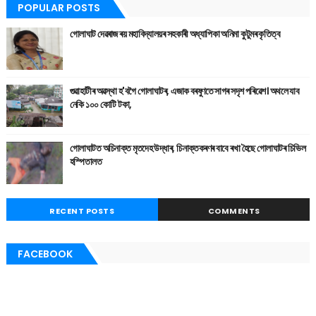
POPULAR POSTS
গোলাঘাট দেৱৰাজ ৰয় মহাবিদ্যালয়ৰ সহকাৰী অধ্যাপিকা অনিমা কুটুমৰ কৃতিত্ব
গুৱাহাটীৰ অৱস্থা হ'বগৈ গোলাঘাটৰ, এজাক বৰষুণতে সাগৰ সদৃশ পৰিৱেশ। অথলে যাব
নেকি ১০০ কোটি টকা,
গোলাঘাটত অচিনাক্ত মৃতদেহ উদ্ধাৰ, চিনাক্তকৰণৰ বাবে ৰখা হৈছে গোলাঘাটৰ চিভিল
হস্পিতালত
RECENT POSTS
COMMENTS
FACEBOOK