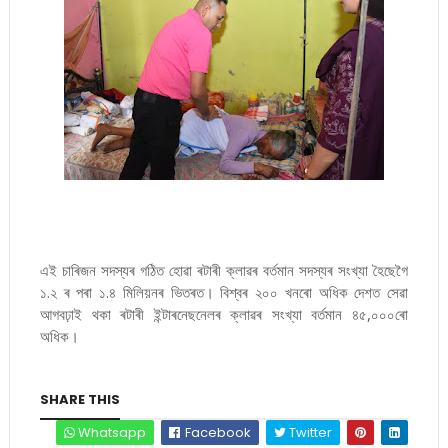
এই চাৰিজন সদস্যৰ গঠিত হোৱা ৰটাৰী ক্লাৱৰ বৰ্তমান সদস্যৰ সংখ্যা হৈছেগৈ
১.২ ৰ পৰা ১.৪ মিলিয়নৰ ভিতৰত। বিশ্বৰ ২০০ খনৰো অধিক দেশত সেৱা
আগবঢ়াই থকা ৰটাৰী ইন্টাৰনেছনেলৰ ক্লাৱৰ সংখ্যা বৰ্তমান ৪৫,০০০ৰো
অধিক।
SHARE THIS
Whatsapp
Facebook
Twitter