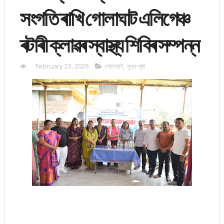
সংগতি ৰাখি গোলাঘাট এলিগেঞ্চ
ৰটাৰী ক্লাৱৰ স্বাস্থ্য শিবিৰ সম্পন্ন
February 23, 2026
গোলাঘাট
,
মুখ্য-পৃষ্ঠা