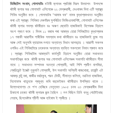
ডিজিটেল সংবাদ, গোলাঘাটঃ
ৰ'টাৰী ক্লাবৰ প্ৰতিষ্ঠা দিৱস উদযাপন উপলক্ষে
ৰটাৰী ক্লাৱ অৱ গোলাঘাট এলিগেঞ্চে ২২ ফেব্ৰুৱাৰী, দেওবাৰৰ দিনা এটি স্বাস্থ্য
শিবিৰ অনুষ্ঠিত কৰে । গোলাঘাটৰ "আমাৰ ঘৰ" নামৰ বৃদ্ধাশ্ৰমখনত অনুষ্ঠিত
কৰা এই স্বাস্থ্য শিবিৰত দেৰগাঁৱৰ সুপৰিচিত ফিজিওথেৰাপিষ্ট, গোলাঘাট এলিগেঞ্চ
ৰটাৰী ক্লাৱ সদস্য ৰটাৰীয়ান ডঃ অৰুণ জ্যোতি হাজৰিকাই বিশেষজ্ঞ হিচাপে
অংশ গ্ৰহণ কৰে । দিনৰ ১১ বজাৰ পৰা আৰম্ভ হোৱা শিবিৰটোত বৃদ্ধাশ্ৰমৰ
১৭ গৰাকী আৱাসীৰ শাৰীৰিক সমস্যাৰ কথা ৰটাৰীয়ান ডঃ হাজৰিকাই বুজে লয়
আৰু সেই অনুসৰি ব্যায়ামৰ লগতে অন্যান্য বিধান আগবঢ়ায় । আৱাসী সকলৰ
ওপৰিও এই শিবিৰটোৱে চহৰখনৰ অন্যান্য ব্যক্তি সকলকো নিদান প্ৰদান কৰে
। স্বাস্থ্য শিবিৰটোৰ আৰম্ভণি কাৰ্যসূচী হিচাপে অনুষ্ঠিত হোৱা সভাখনত
সভাপতিত্ত্ব কৰে ৰটাৰী ক্লাৱ অৱ গোলাঘাট এলিগেঞ্চৰ সভাপতি ৰটাৰীয়ান সীমা
নাথে । সভাখনত সম্পাদক অনন্যা গোস্বামী, আই পিপি প্ৰবীণ বাগৰিয়া,
প্ৰেচিডেন্ট ইলেক্ট লুকুমণি গোস্বামী, উপ সভাপতি অশ্বিনী ৰাজখোৱা, চাৰ্জেন্ট এট
আৰম্‌চ মন্টু বৰা, ৰাজীৱ বৰঠাকুৰ, পৱন টোডী, সীমান্ত কলিতা, নৱনিতা হাজৰিকা,
নিলোফাৰ খাতুনকে প্ৰমুখ্য কৰি বহুকেইজন ৰটাৰীয়ান উপস্থিত থাকে ।
উল্লেখযোগ্য যে প'ল হেৰিছৰ নেতৃত্বত ১৯০৫ চনৰ ২৩ ফেব্ৰুৱাৰীৰ দিনা
চিকাগো চহৰত ৰটাৰী ক্লাৱৰ জন্ম হৈছিল । লগ দিছিল তিনি বন্ধু গোষ্টেইভাছ
লেয়াৰ, ছিলভেষ্টাৰ শ্বীলী আৰু হাইৰাম ই শ্বৰীয়ে ।