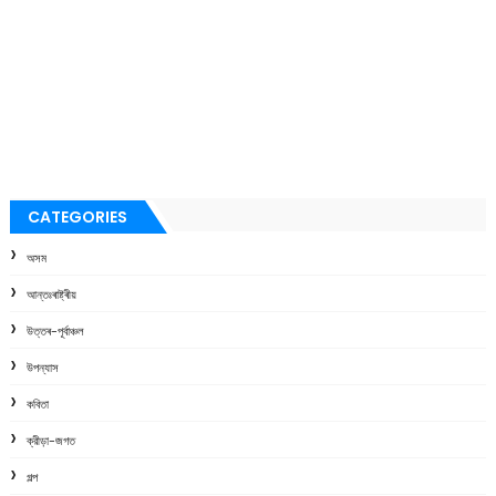
CATEGORIES
অসম
আন্তঃৰাষ্ট্ৰীয়
উত্তৰ-পূৰ্বাঞ্চল
উপন্যাস
কবিতা
ক্রীড়া-জগত
গল্প