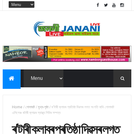
Home
/
গোলাঘাট
/
মুখ্য-পৃষ্ঠা
/
ৰ'টাৰী ক্লাবৰ প্ৰতিষ্ঠা দিৱসৰ লগত সংগতি ৰাখি গোলাঘাট
এলিগেঞ্চ ৰটাৰী ক্লাৱৰ স্বাস্থ্য শিবিৰ সম্পন্ন
ৰ'টাৰী ক্লাবৰ প্ৰতিষ্ঠা দিৱসৰ লগত