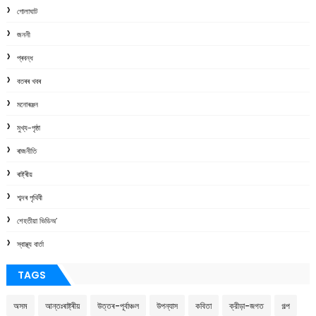
গোলাঘাট
জননী
প্ৰবন্ধ
বতৰৰ খবৰ
মনোৰঞ্জন
মুখ্য-পৃষ্ঠা
ৰাজনীতি
ৰাষ্ট্ৰীয়
শব্দৰ পৃথিবী
শেহতীয়া ভিডিঅ’
স্বাস্থ্য বাৰ্তা
TAGS
অসম
আন্তঃৰাষ্ট্ৰীয়
উত্তৰ-পূৰ্বাঞ্চল
উপন্যাস
কবিতা
ক্রীড়া-জগত
গল্প