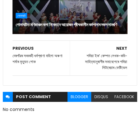
গোলাঘাট
গোলাঘাটত মণিকাঞ্চন কলা নিকেতনে আয়োজন গ্ৰীষ্মকালীন কৰ্মশালাৰ সফল সামৰণি
PREVIOUS
NEXT
দেৰগাঁৱৰ সৰবৰহী ধৰ্মপ্ৰাণা মহিলা অৰুণা
শদিয়া ইক’ কেম্পত লেখক-কবি-
শৰ্মাৰ মৃত্যুত শোক
সাহিত্যানুৰাগীৰ সমাবেশেৰে শদিয়া
লিটাৰেচাৰ ফেষ্টিভেল
POST
COMMENT
BLOGGER
DISQUS
FACEBOOK
No comments